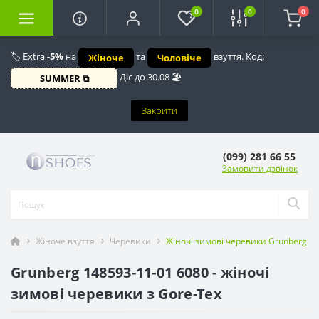
0
0
0
🏷️ Extra
-5%
на
та
взуття. Код:
Жіноче
Чоловіче
Діє до 30.08 🏖️
SUMMER ⧉
Закрити
(099) 281 66 55
Замовити дзвінок
Жіноче взуття
Черевики
Жіночі зимові черевики Grunberg 1
Grunberg 148593-11-01 6080 - жіночі
зимові черевики з Gore-Tex