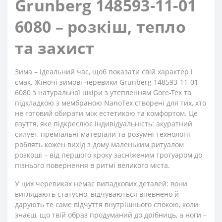
Grunberg 148593-11-01
6080 – розкіш, тепло
та захист
Зима – ідеальний час, щоб показати свій характер і
смак. Жіночі зимові черевики Grunberg 148593-11-01
6080 з натуральної шкіри з утепленням Gore-Tex та
підкладкою з мембраною NanoTex створені для тих, хто
не готовий обирати між естетикою та комфортом. Це
взуття, яке підкреслює індивідуальність: акуратний
силует, преміальні матеріали та розумні технології
роблять кожен вихід з дому маленьким ритуалом
розкоші – від першого кроку засніженим тротуаром до
пізнього повернення в ритмі великого міста.
У цих черевиках немає випадкових деталей: вони
виглядають статусно, відчуваються впевнено й
дарують те саме відчуття внутрішнього спокою, коли
знаєш, що твій образ продуманий до дрібниць, а ноги –