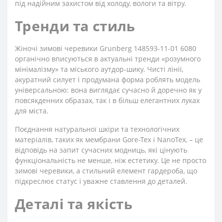
під надійним захистом від холоду, вологи та вітру.
Тренди та стиль
Жіночі зимові черевики Grunberg 148593-11-01 6080
органічно вписуються в актуальні тренди «розумного
мінімалізму» та міського аутдор-шику. Чисті лінії,
акуратний силует і продумана форма роблять модель
універсальною: вона виглядає сучасно й доречно як у
повсякденних образах, так і в більш елегантних луках
для міста.
Поєднання натуральної шкіри та технологічних
матеріалів, таких як мембрани Gore-Tex і NanoTex, – це
відповідь на запит сучасних модниць, які цінують
функціональність не менше, ніж естетику. Це не просто
зимові черевики, а стильний елемент гардероба, що
підкреслює статус і уважне ставлення до деталей.
Деталі та якість