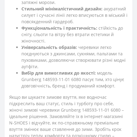
затяжні морози.
Стильний мінімалістичний дизайн:
акуратний
силует і сучасні лінії легко вписуються в міський і
повсякденний гардероб.
Функціональність і практичність:
стійкість до
снігу, сльоти та вітру без втрати естетики й
жіночності.
Універсальність образів:
черевики легко
поєднуються з джинсами, сукнями, пальтами та
пуховиками, дозволяючи створювати різні модні
аутфіти.
Вибір для вимогливих до якості:
модель
Grunberg 148593-11-01 6080 пасує тим, хто цінує
довговічність, бренд і продуманий комфорт.
Якщо ви шукаєте зимове взуття, яке водночас
підкреслить ваш статус, стиль і турботу про себе,
жіночі зимові черевики Grunberg 148593-11-01 6080 –
ідеальне рішення. Замовляйте їх в інтернет-магазині
N-SHOES і відчуйте, як по-справжньому преміальне
взуття змінює ваше ставлення до зими. Зробіть крок
назустріч теплу, комфорту та розкішному стилю –