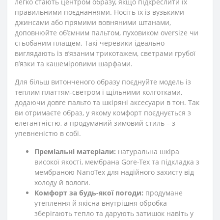
легко стають центром образу, якщо підкреслити їх
правильними поєднаннями. Носіть їх із вузькими
джинсами або прямими вовняними штанами,
доповнюйте об’ємним пальтом, пуховиком oversize чи
стьобаним плащем. Такі черевики ідеально
виглядають із в’язаним трикотажем, светрами грубої
в’язки та кашеміровими шарфами.
Для більш витонченого образу поєднуйте модель із
теплим платтям-светром і щільними колготками,
додаючи довге пальто та шкіряні аксесуари в тон. Так
ви отримаєте образ, у якому комфорт поєднується з
елегантністю, а продуманий зимовий стиль – з
упевненістю в собі.
Преміальні матеріали:
натуральна шкіра
високої якості, мембрана Gore-Tex та підкладка з
мембраною NanoTex для надійного захисту від
холоду й вологи.
Комфорт за будь-якої погоди:
продумане
утеплення й якісна внутрішня обробка
зберігають тепло та дарують затишок навіть у