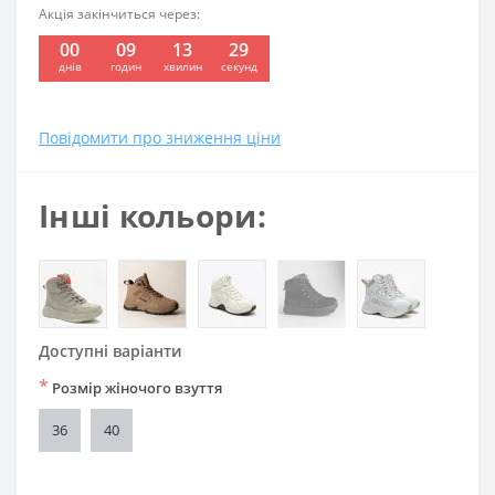
Акція закінчиться через:
00
09
13
29
:
:
:
днів
годин
хвилин
секунд
Повідомити про зниження ціни
Інші кольори:
Доступні варіанти
*
Розмір жіночого взуття
36
40