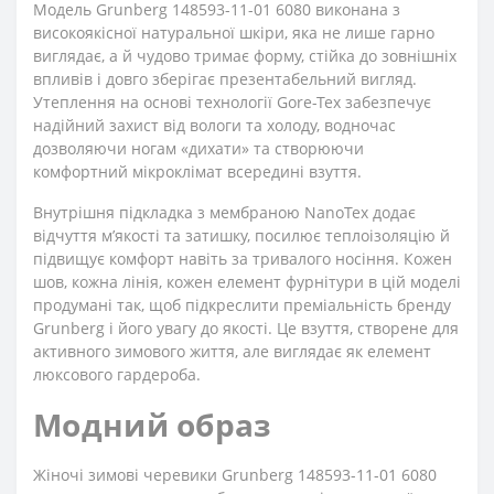
Модель Grunberg 148593-11-01 6080 виконана з
високоякісної натуральної шкіри, яка не лише гарно
виглядає, а й чудово тримає форму, стійка до зовнішніх
впливів і довго зберігає презентабельний вигляд.
Утеплення на основі технології Gore-Tex забезпечує
надійний захист від вологи та холоду, водночас
дозволяючи ногам «дихати» та створюючи
комфортний мікроклімат всередині взуття.
Внутрішня підкладка з мембраною NanoTex додає
відчуття м’якості та затишку, посилює теплоізоляцію й
підвищує комфорт навіть за тривалого носіння. Кожен
шов, кожна лінія, кожен елемент фурнітури в цій моделі
продумані так, щоб підкреслити преміальність бренду
Grunberg і його увагу до якості. Це взуття, створене для
активного зимового життя, але виглядає як елемент
люксового гардероба.
Модний образ
Жіночі зимові черевики Grunberg 148593-11-01 6080