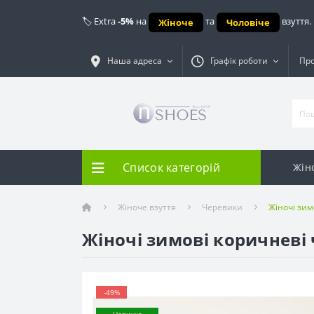
🏷️ Extra
-5%
на
та
взуття.
Жіноче
Чоловіче
Наша адреса
Графік роботи
Про
Список категорій
Жін
Жіноче взуття
Черевики
Жіночі зим
Жіночі зимові коричневі 
-49%