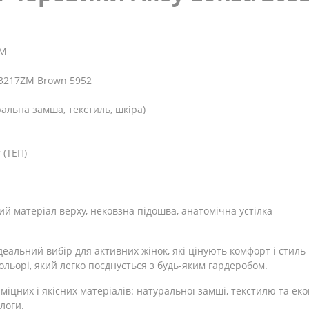
ZM
-3217ZM Brown 5952
альна замша, текстиль, шкіра)
 (ТЕП)
й матеріал верху, нековзна підошва, анатомічна устілка
деальний вибір для активних жінок, які цінують комфорт і стиль
льорі, який легко поєднується з будь-яким гардеробом.
міцних і якісних матеріалів: натуральної замші, текстилю та ек
ологи.