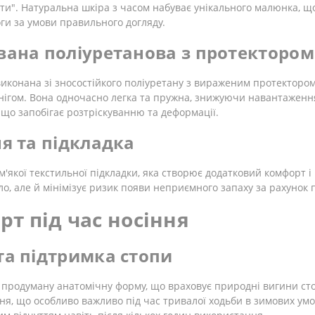
хати". Натуральна шкіра з часом набуває унікального малюнка, 
оги за умови правильного догляду.
вана поліуретанова з протектором
 виконана зі зносостійкого поліуретану з вираженим протекторо
нігом. Вона одночасно легка та пружна, знижуючи навантаження
 що запобігає розтріскуванню та деформації.
ня та підкладка
якої текстильної підкладки, яка створює додатковий комфорт і м
ло, але й мінімізує ризик появи неприємного запаху за рахунок 
рт під час носіння
та підтримка стопи
 продуману анатомічну форму, що враховує природні вигини сто
я, що особливо важливо під час тривалої ходьби в зимових умо