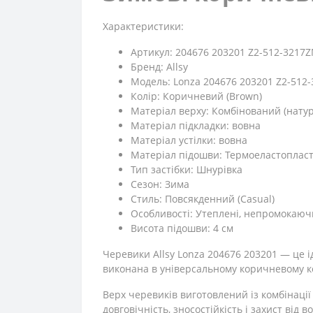
Характеристики:
Артикул: 204676 203201 Z2-512-3217
Бренд: Allsy
Модель: Lonza 204676 203201 Z2-512
Колір: Коричневий (Brown)
Матеріал верху: Комбінований (натур
Матеріал підкладки: вовна
Матеріал устілки: вовна
Матеріал підошви: Термоеластопласт
Тип застібки: Шнурівка
Сезон: Зима
Стиль: Повсякденний (Casual)
Особливості: Утеплені, непромокаючи
Висота підошви: 4 см
Черевики Allsy Lonza 204676 203201 — це і
виконана в універсальному коричневому ко
Верх черевиків виготовлений із комбінації 
довговічність, зносостійкість і захист від в