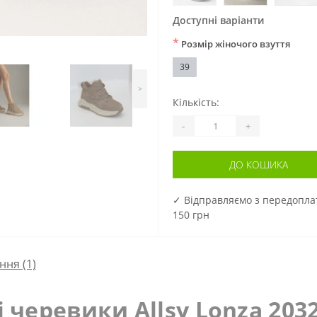
Доступні варіанти
*
Розмір жіночого взуття
39
>
Кількість:
-
+
ДО КОШИКА
✓ Відправляємо з передопл
150 грн
ння
(1)
 черевики Allsy Lonza 2032