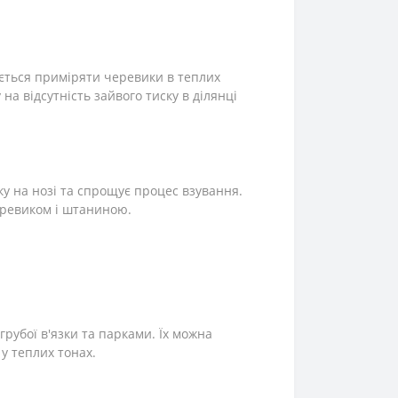
ється приміряти черевики в теплих
на відсутність зайвого тиску в ділянці
у на нозі та спрощує процес взування.
еревиком і штаниною.
рубої в'язки та парками. Їх можна
у теплих тонах.