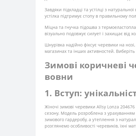
Завдяки підкладці та устілці з натурально
устілка підтримує стопу в правильному по
Міцна та гнучка підошва з термоеластопла
візуально подовжує силует і захищає від хо
Шнурівка надійно фіксує черевики на нозі
магазинах та інших активностей. Виберіть 
Зимові коричневі че
вовни
1. Вступ: унікальніс
Жіночі зимові черевики Allsy Lonza 204676
сезону. Модель розроблена з урахуванням 
зимового гардеробу, а утеплення з натура
розглянемо особливості черевиків, їхні ма