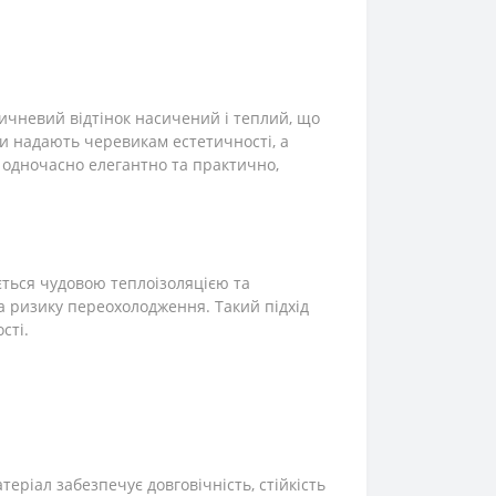
ичневий відтінок насичений і теплий, що
ки надають черевикам естетичності, а
 одночасно елегантно та практично,
яється чудовою теплоізоляцією та
а ризику переохолодження. Такий підхід
сті.
еріал забезпечує довговічність, стійкість