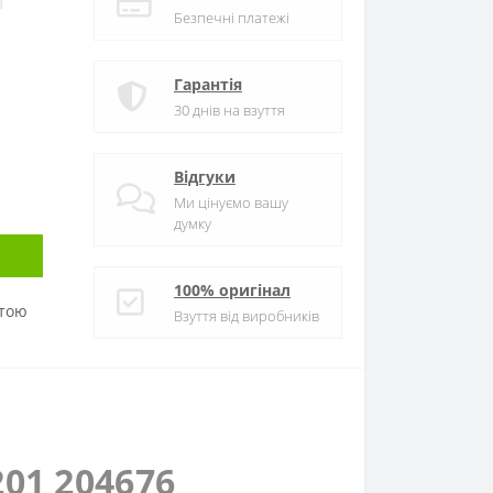
Безпечні платежі
Гарантія
30 днів на взуття
Відгуки
Ми цінуємо вашу
думку
100% оригінал
атою
Взуття від виробників
01 204676