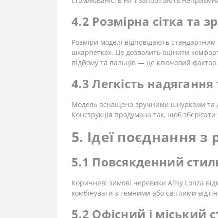
стомлюваність ніг і запобігають неприємни
4.2 Розмірна сітка та 
Розміри моделі відповідають стандартним
шкарпетках. Це дозволить оцінити комфорт 
підйому та пальців — це ключовий фактор 
4.3 Легкість надягання 
Модель оснащена зручними шнурками та до
Конструкція продумана так, щоб зберігат
5. Ідеї поєднання 
5.1 Повсякденний стил
Коричневі зимові черевики Allsy Lonza від
комбінувати з темними або світлими відтін
5.2 Офісний і міський 