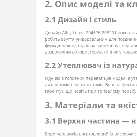
2. Опис моделі та к
2.1 Дизайн і стиль
Дизайн Allsy Lonza 204676 203201 виконан
робить взуття універсальним для поєднанн
функціональна підошва забезпечує надійн
дозволяючи використовувати її як у повсякд
2.2 Утеплювач із натур
Однією з головних переваг цієї моделі є у
дихаючими властивостями. Вовна ефективно
гарантує, що навіть при тривалому перебув
3. Матеріали та які
3.1 Верхня частина — 
Верх черевиків виготовлений із високоякіс