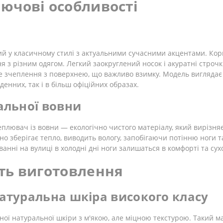
лючові особливості
ий у класичному стилі з актуальними сучасними акцентами. Кор
я з різним одягом. Легкий заокруглений носок і акуратні строч
е зчеплення з поверхнею, що важливо взимку. Модель виглядає
енних, так і в більш офіційних образах.
альної вовни
теплювач із вовни — екологічно чистого матеріалу, який вирізн
 зберігає тепло, виводить вологу, запобігаючи потінню ноги т
анні на вулиці в холодні дні ноги залишаться в комфорті та сухо
сть виготовлення
натуральна шкіра високого класу
ної натуральної шкіри з м'якою, але міцною текстурою. Такий мат