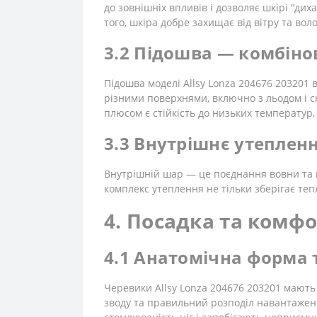
до зовнішніх впливів і дозволяє шкірі "ди
того, шкіра добре захищає від вітру та вол
3.2 Підошва — комбіно
Підошва моделі Allsy Lonza 204676 203201
різними поверхнями, включно з льодом і с
плюсом є стійкість до низьких температур,
3.3 Внутрішнє утеплен
Внутрішній шар — це поєднання вовни та м'
комплекс утеплення не тільки зберігає теп
4. Посадка та комфо
4.1 Анатомічна форма 
Черевики Allsy Lonza 204676 203201 мають
зводу та правильний розподіл навантаженн