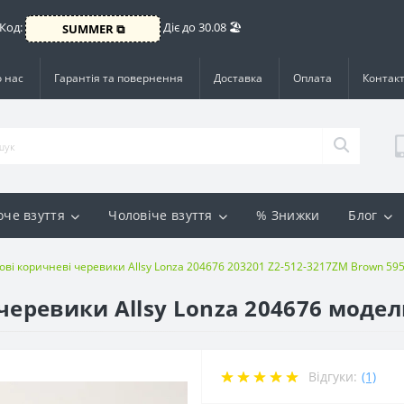
 Код:
Діє до 30.08 🏖️
SUMMER ⧉
 нас
Гарантія та повернення
Доставка
Оплата
Контак
оче взуття
Чоловіче взуття
% Знижки
Блог
ові коричневі черевики Allsy Lonza 204676 203201 Z2-512-3217ZM Brown 59
черевики Allsy Lonza 204676 модел
Відгуки:
(1)