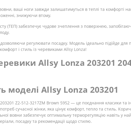
ї вовни, ваші ноги завжди залишатимуться в теплі та комфорті н
ложенні, знижуючи втому.
сту (ТЕП) забезпечує чудове зчеплення з поверхнею, запобігаю
лоду.
, дозволяючи регулювати посадку. Модель ідеально підійде для 
комфорт і стиль із черевиками Allsy Lonza!
ревики Allsy Lonza 203201 20
ть моделі Allsy Lonza 203201
 203201 Z2-512-3217ZM Brown 5952 — це поєднання класики та інн
потреб сучасної жінки, яка цінує комфорт, тепло та стиль. Кор
льної вовни забезпечує оптимальну терморегуляцію навіть у най
теріали, посадку та рекомендації щодо стилю.