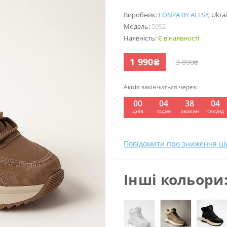
Виробник:
LONZA BY ALLSY
,
Ukra
Модель:
5952
Наявність:
Є в наявності
1 990₴
3 890₴
Акція закінчиться через:
00
04
38
03
:
:
:
днів
годин
хвилин
секунд
Повідомити про зниження ці
Інші кольори