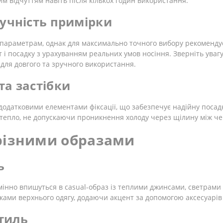
м відчуттям навіть після кількох годин використання.
зручність примірки
 параметрам, однак для максимально точного вибору рекоменду
і посадку з урахуванням реальних умов носіння. Зверніть увагу 
для довгого та зручного використання.
та застібки
датковими елементами фіксації, що забезпечує надійну посадк
и тепло, не допускаючи проникнення холоду через щілину між ч
з різними образами
ь
мінно впишуться в casual-образ із теплими джинсами, светрами г
ками верхнього одягу, додаючи акцент за допомогою аксесуарів 
стиль