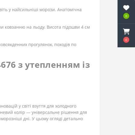
авіть у найсильніші морози. Анатомічна
0
чи ковзанню на льоду. Висота підошви 4 см
0
повсякденних прогулянок, походів по
4676 з утепленням із
овацій у світі взуття для холодного
ичневий колір — універсальне рішення для
морозніші дні. У цьому огляді детально