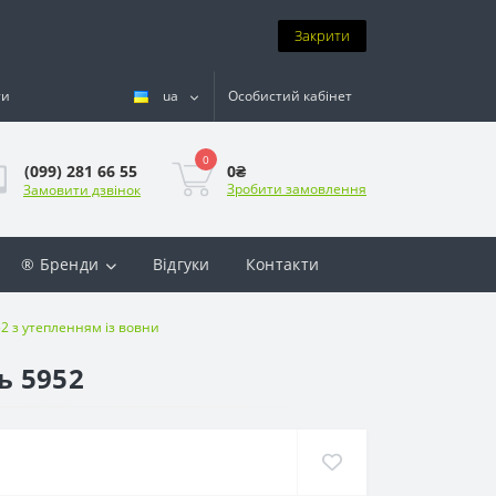
Закрити
ти
ua
Особистий кабінет
0
0₴
(099) 281 66 55
Зробити замовлення
Замовити дзвінок
® Бренди
Відгуки
Контакти
52 з утепленням із вовни
ь 5952