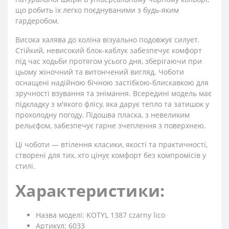
що робить їх легко поєднуваними з будь-яким
гардеробом.
Висока халява до коліна візуально подовжує силует.
Стійкий, невисокий блок-каблук забезпечує комфорт
під час ходьби протягом усього дня, зберігаючи при
цьому жіночний та витончений вигляд. Чоботи
оснащені надійною бічною застібкою-блискавкою для
зручності взування та знімання. Всередині модель має
підкладку з м'якого флісу, яка дарує тепло та затишок у
прохолодну погоду. Підошва пласка, з невеликим
рельєфом, забезпечує гарне зчеплення з поверхнею.
Ці чоботи — втілення класики, якості та практичності,
створені для тих, хто цінує комфорт без компромісів у
стилі.
Характеристики:
Назва моделі: KOTYL 1387 czarny lico
Артикул: 6033