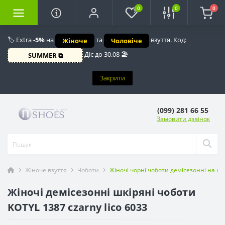
0
0
0
🏷️ Extra
-5%
на
та
взуття. Код:
Жіноче
Чоловіче
Діє до 30.08 🏖️
SUMMER ⧉
Закрити
(099) 281 66 55
Замовити дзвінок
Жіноче взуття
Чоботи
Жіночі чорні чоботи демісезонні на пі
Жіночі демісезонні шкіряні чоботи
KOTYL 1387 czarny lico 6033