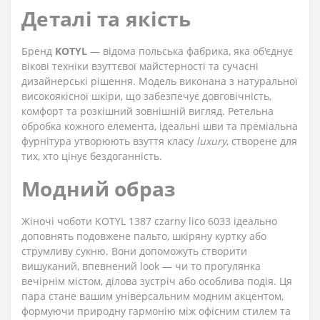
Деталі та якість
Бренд
KOTYL
— відома польська фабрика, яка об'єднує
вікові техніки взуттєвої майстерності та сучасні
дизайнерські рішення. Модель виконана з натуральної
високоякісної шкіри, що забезпечує довговічність,
комфорт та розкішний зовнішній вигляд. Ретельна
обробка кожного елемента, ідеальні шви та преміальна
фурнітура утворюють взуття класу
luxury
, створене для
тих, хто цінує бездоганність.
Модний образ
Жіночі чоботи KOTYL 1387 czarny lico 6033 ідеально
доповнять подовжене пальто, шкіряну куртку або
струмливу сукню. Вони допоможуть створити
вишуканий, впевнений look — чи то прогулянка
вечірнім містом, ділова зустріч або особлива подія. Ця
пара стане вашим універсальним модним акцентом,
формуючи природну гармонію між офісним стилем та