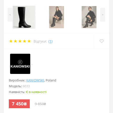
<
>
Відгуки:
(1)
.
Виробник:
KANIOWSKI
,
Poland
Модель:
6033
Наявність:
Є в наявності
7 450₴
9 850₴