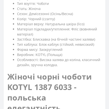
Тип взуття: Чоботи
Стать: Жіноча
Сезон: Демісезонні (Осінь/Весна)
Колір: Чорний (czarny)
Матеріал верху: Натуральна шкіра (lico)
Матеріал підкладки/утеплення: Фліс (вовняний
матеріал)
Застібка: Блискавка (на бічній частині халяви)
Тип каблука: Блок-каблук (стійкий, невисокий)
Форма мису: Заокруглений
Виробник: KOTYL (Польща)
Особливості: Висока халява до коліна, класичний
дизайн, зручна колодка.
Жіночі чорні чоботи
KOTYL 1387 6033 -
польська
елегантність