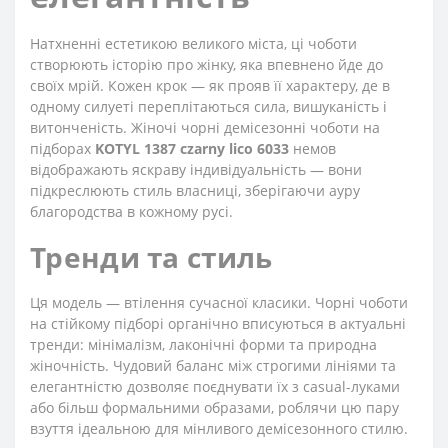
Натхненні естетикою великого міста, ці чоботи
створюють історію про жінку, яка впевнено йде до
своїх мрій. Кожен крок — як прояв її характеру, де в
одному силуеті переплітаються сила, вишуканість і
витонченість. Жіночі чорні демісезонні чоботи на
підборах
KOTYL 1387 czarny lico 6033
немов
відображають яскраву індивідуальність — вони
підкреслюють стиль власниці, зберігаючи ауру
благородства в кожному русі.
Тренди та стиль
Ця модель — втілення сучасної класики. Чорні чоботи
на стійкому підборі органічно вписуються в актуальні
тренди: мінімалізм, лаконічні форми та природна
жіночність. Чудовий баланс між строгими лініями та
елегантністю дозволяє поєднувати їх з casual-луками
або більш формальними образами, роблячи цю пару
взуття ідеальною для мінливого демісезонного стилю.