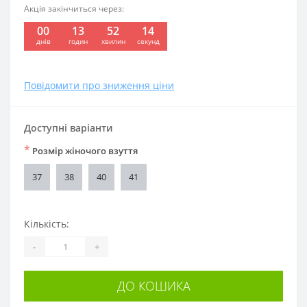
Акція закінчиться через:
00
13
52
13
:
:
:
днів
годин
хвилин
секунд
Повідомити про зниження ціни
Доступні варіанти
*
Розмір жіночого взуття
37
38
40
41
Кількість:
-
+
ДО КОШИКА