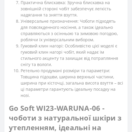
Практична блискавка: Зручна блискавка на
зовнішній стороні чобіт забезпечує легкість
надягання та зняття взуття.
Універсальне призначення: Чоботи підходять
для повсякденного носіння, а також ідеально
справляються з осінньою та зимовою погодою,
роблячи їх універсальним вибором.
Гумовий клин нагорі: Особливістю цієї моделі є
гумовий клин нагорі чобіт, який надає їм
стильного акценту та захищає від потрапляння
снігу та вологи.
Ретельно продумані розміри та параметри:
Товщина підошви, ширина верхньої частини,
ширина при кісточці, загальна висота взуття – всі
ці параметри гарантують ідеальну посадку на
нозі.
Go Soft WI23-WARUNA-06 -
чоботи з натуральної шкіри з
утепленням, ідеальні на