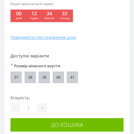
Акція закінчиться через:
00
12
34
32
:
:
:
днів
годин
хвилин
секунд
Повідомити про зниження ціни
Доступні варіанти
*
Розмір жіночого взуття
37
38
39
40
41
Кількість:
-
+
ДО КОШИКА