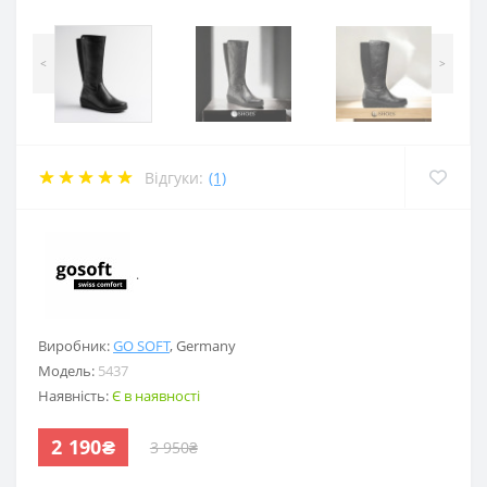
<
>
Відгуки:
(1)
.
Виробник:
GO SOFT
,
Germany
Модель:
5437
Наявність:
Є в наявності
2 190₴
3 950₴