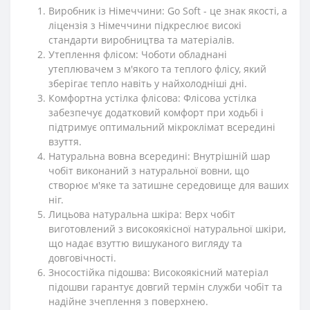
Виробник із Німеччини: Go Soft - це знак якості, а
ліцензія з Німеччини підкреслює високі
стандарти виробництва та матеріалів.
Утеплення флісом: Чоботи обладнані
утеплювачем з м'якого та теплого флісу, який
зберігає тепло навіть у найхолодніші дні.
Комфортна устілка флісова: Флісова устілка
забезпечує додатковий комфорт при ходьбі і
підтримує оптимальний мікроклімат всередині
взуття.
Натуральна вовна всередині: Внутрішній шар
чобіт виконаний з натуральної вовни, що
створює м'яке та затишне середовище для ваших
ніг.
Лицьова натуральна шкіра: Верх чобіт
виготовлений з високоякісної натуральної шкіри,
що надає взуттю вишуканого вигляду та
довговічності.
Зносостійка підошва: Високоякісний матеріал
підошви гарантує довгий термін служби чобіт та
надійне зчеплення з поверхнею.