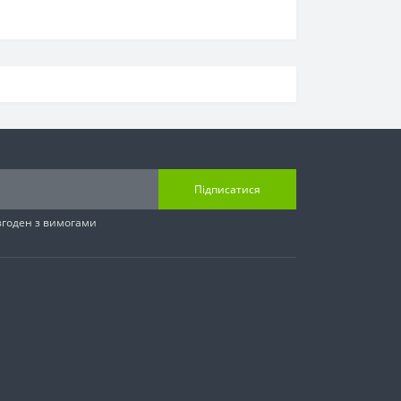
Підписатися
згоден з вимогами