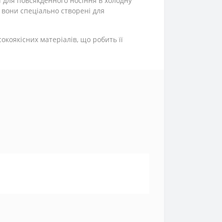
і для повсякденного носіння в холодну
о вони спеціально створені для
коякісних матеріалів, що робить її