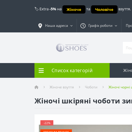
🏷️ Extra
-5%
на
та
взуття.
Жіноче
Чоловіче
Наша адреса
Графік роботи
Про
Список категорій
Жін
Жіноче взуття
Чоботи
Жіночі чорні
Жіночі шкіряні чоботи з
-22%