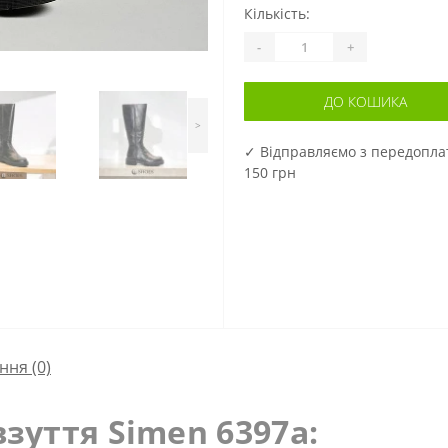
Кількість:
-
+
ДО КОШИКА
>
✓ Відправляємо з передопл
150 грн
ння
(0)
зуття Simen 6397a: