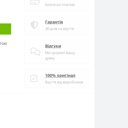
Безпечні платежі
Гарантія
30 днів на взуття
атою
Відгуки
Ми цінуємо вашу
думку
100% оригінал
Взуття від виробників