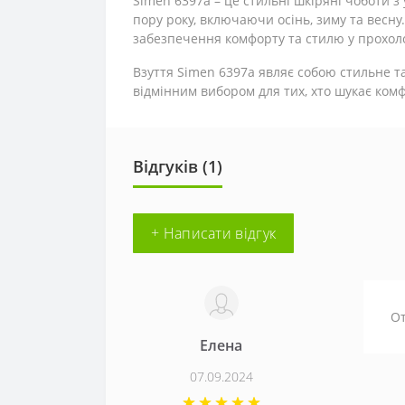
Simen 6397a – це стильні шкіряні чоботи 
пору року, включаючи осінь, зиму та весну
забезпечення комфорту та стилю у прохолод
Взуття Simen 6397a являє собою стильне та
відмінним вибором для тих, хто шукає комф
Відгуків (1)
+ Написати відгук
От
Елена
07.09.2024