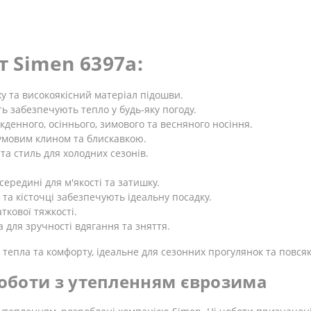
т Simen 6397a:
ху та високоякісний матеріал підошви.
ь забезпечують тепло у будь-яку погоду.
кденного, осіннього, зимового та весняного носіння.
умовим клином та блискавкою.
 та стиль для холодних сезонів.
ередині для м'якості та затишку.
 та кісточці забезпечують ідеальну посадку.
ткової тяжкості.
 для зручності вдягання та зняття.
 тепла та комфорту, ідеальне для сезонних прогулянок та повся
 чоботи з утепленням єврозима