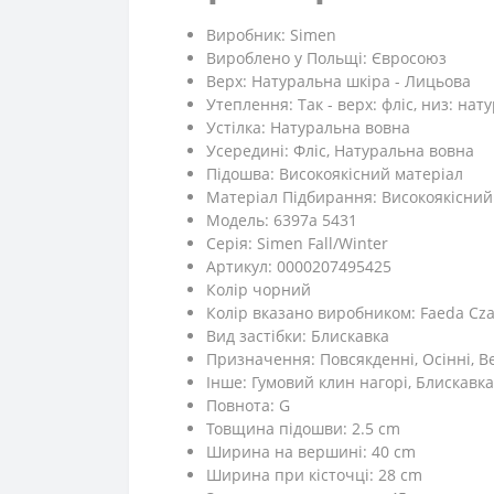
Виробник: Simen
Вироблено у Польщі: Євросоюз
Верх: Натуральна шкіра - Лицьова
Утеплення: Так - верх: фліс, низ: на
Устілка: Натуральна вовна
Усередині: Фліс, Натуральна вовна
Підошва: Високоякісний матеріал
Матеріал Підбирання: Високоякісний
Модель: 6397a 5431
Серія: Simen Fall/Winter
Артикул: 0000207495425
Колір чорний
Колір вказано виробником: Faeda Cz
Вид застібки: Блискавка
Призначення: Повсякденні, Осінні, Ве
Iнше: Гумовий клин нагорі, Блискавка
Повнота: G
Товщина підошви: 2.5 cm
Ширина на вершині: 40 cm
Ширина при кісточці: 28 cm