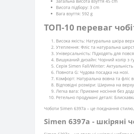
Загальна висота взуття 45 cm
Висота підбору: 3 cm
Вага взуття: 592 g
ТОП-10 переваг чобі
Висока якість: Натуральна шкіра вер
Утеплення: Фліс та натуральна шерст
Універсальність: Підходять для повся
Вишуканий дизайн: Чорний колір з г
Серія Simen Fall/Winter: Актуальність
Повнота G: Чудова посадка на нозі.
Комфорт: Натуральна вовна та фліс вс
Відповідні розміри: Ширина на верху
Легка вага: Приємне носіння без дода
Ретельно продумані деталі: Блискавка
Чоботи Simen 6397a – це поєднання стилю,
Simen 6397a - шкіряні