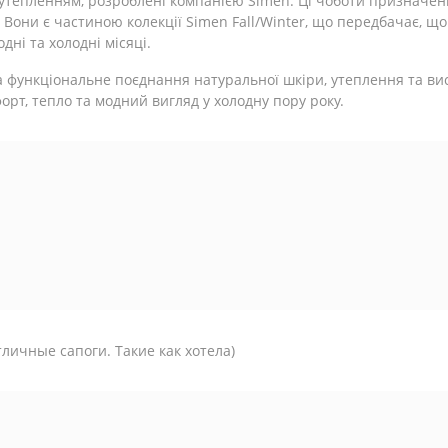
з утепленням, розроблені компанією Simen. Ці чоботи призначен
. Вони є частиною колекції Simen Fall/Winter, що передбачає, щ
ні та холодні місяці.
 функціональне поєднання натуральної шкіри, утеплення та висо
орт, тепло та модний вигляд у холодну пору року.
личные сапоги. Такие как хотела)