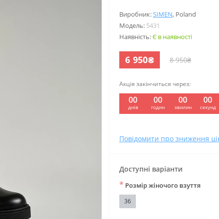
Виробник:
SIMEN
,
Poland
Модель:
5431
Наявність:
Є в наявності
6 950₴
8 950₴
Акція закінчиться через:
00
00
00
00
:
:
:
днів
годин
хвилин
секунд
Повідомити про зниження ці
Доступні варіанти
*
Розмір жіночого взуття
36