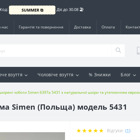
 Код:
Діє до 30.08 🏖️
SUMMER ⧉
 нас
Гарантія та повернення
Доставка
Оплата
Контак
оче взуття
Чоловіче взуття
% Знижки
Блог
 шкіряні чоботи Simen 6397a 5431 з натуральної шкіри та утепленням євроз
има Simen (Польща) модель 5431
Відгуки:
(1)