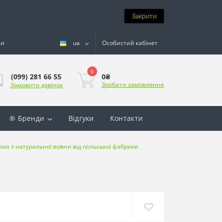
Закрити
ти
ua
Особистий кабінет
0
0₴
(099) 281 66 55
Зробити замовлення
Замовити дзвінок
® Бренди
Відгуки
Контакти
има з натуральної вовни від польської фабрики