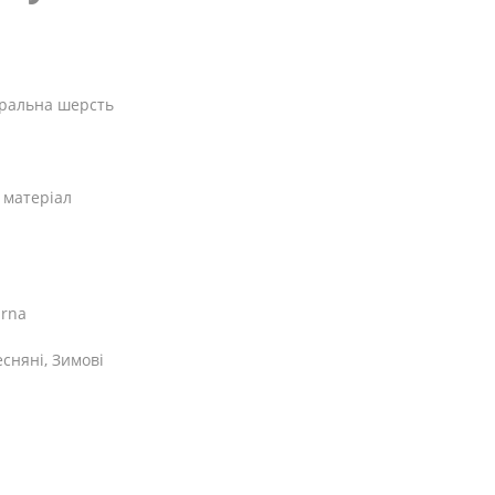
туральна шерсть
 матеріал
arna
сняні, Зимові