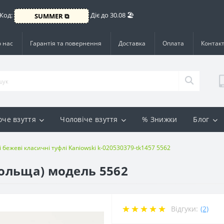
 Код:
Діє до 30.08 🏖️
SUMMER ⧉
 нас
Гарантія та повернення
Доставка
Оплата
Контак
оче взуття
Чоловіче взуття
% Знижки
Блог
і бежеві класичні туфлі Kaniowski k-020530379-tk1457 5562
Польща) модель 5562
Відгуки:
(2)