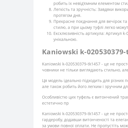
робить їх невід'ємним елементом сти
Легкість та зручність: Завдяки вик
протягом дня.
Прекрасне поєднання для вечірок та
стилю, а при цьому туфлі легко можу
Ексклюзивність артикула: Артикул k-
унікальною.
Kaniowski k-020530379-
Kaniowski k-020530379-tk1457 - це не просто
човники не тільки виглядають стильно, ал
Ця модель ідеально підходить для різних по
але також робить його легким і зручним дл
Особливістю цих туфель є витончений трап
естетично пр
Kaniowski k-020530379-tk1457 - це не прос
гардеробу, додавши витонченості та елеган
за умови повної оплати. Не пропустіть мож