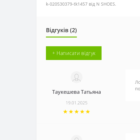
k-020530379-tk1457 від N SHOES.
Відгуків (2)
+ Написати відгук
Ло
по
Таукешева Татьяна
19.01.2025