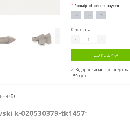
*
Розмір жіночого взуття
36
38
39
Кількість:
>
-
+
ДО КОШИКА
✓ Відправляємо з передопл
150 грн
ння
(0)
ki k-020530379-tk1457: