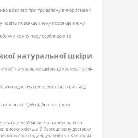
бливо важливо при тривалому використанні
ку навіть повсякденному повсякденному
 роблячи кожну пару особливою та
'якої натуральної шкіри
 м'якої натуральної шкіри, ці кремові туфлі-
тільки надає взуттю елегантного вигляду,
стильності. Цей підбор не тільки
лям стати невід'ємною частиною вашого
и високу якість, а й безкоштовну доставку
реслити свою індивідуальність з Kaniowski