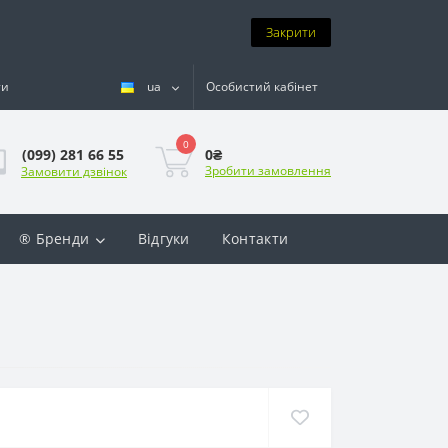
Закрити
ти
ua
Особистий кабінет
0
0₴
(099) 281 66 55
Зробити замовлення
Замовити дзвінок
® Бренди
Відгуки
Контакти