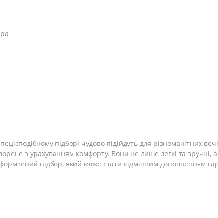
іра
ецієподібному підборі чудово підійдуть для різноманітних вечіро
ворене з урахуванням комфорту. Вони не лише легкі та зручні, а
оформлений підбор, який може стати відмінним доповненням га