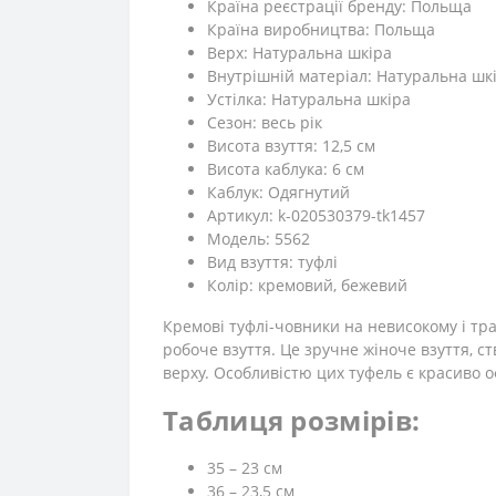
Країна реєстрації бренду: Польща
Країна виробництва: Польща
Верх: Натуральна шкіра
Внутрішній матеріал: Натуральна шк
Устілка: Натуральна шкіра
Сезон: весь рік
Висота взуття: 12,5 см
Висота каблука: 6 см
Каблук: Одягнутий
Артикул: k-020530379-tk1457
Модель: 5562
Вид взуття: туфлі
Колір: кремовий, бежевий
Кремові туфлі-човники на невисокому і трап
робоче взуття. Це зручне жіноче взуття, ст
верху. Особливістю цих туфель є красиво 
Таблиця розмірів:
35 – 23 см
36 – 23,5 см