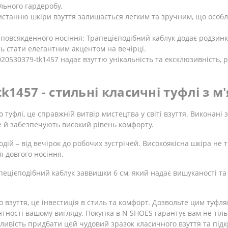
льного гардеробу.
ористанню шкіри взуття залишається легким та зручним, що осо
 повсякденного носіння: Трапецієподібний каблук додає родзин
ть стати елегантним акцентом на вечірці.
020530379-tk1457 надає взуттю унікальність та ексклюзивність,
tk1457 - стильні класичні туфлі з м
 туфлі, це справжній витвір мистецтва у світі взуття. Виконані з
е й забезпечують високий рівень комфорту.
дій – від вечірок до робочих зустрічей. Високоякісна шкіра не 
я довгого носіння.
ецієподібний каблук заввишки 6 см, який надає вишуканості та 
то взуття, це інвестиція в стиль та комфорт. Дозвольте цим туф
тності вашому вигляду. Покупка в N SHOES гарантує вам не тільк
ливість придбати цей чудовий зразок класичного взуття та підк