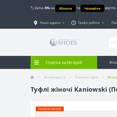
🏷️ Extra
-5%
на
та
взуття.
Жіноче
Чоловіче
Наша адреса
Графік роботи
Про
Список категорій
Жін
Жіноче взуття
Класичні туфлі
Жіноч
Туфлі жіночі Kaniowski (
PREMIUM BRANDS