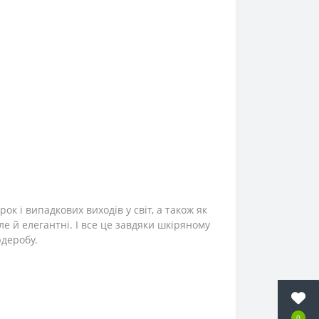
к і випадкових виходів у світ, а також як
ле й елегантні. І все це завдяки шкіряному
рдеробу.
0