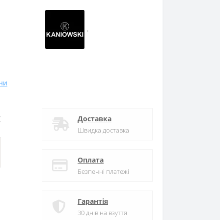
.
ни
:
Доставка
Швидка доставка
Оплата
Безпечні платежі
Гарантія
30 днів на взуття