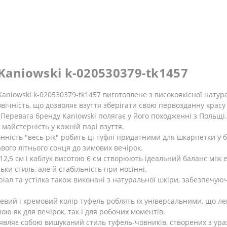
Kaniowski k-020530379-tk1457
Kaniowski k-020530379-tk1457 виготовлене з високоякісної натур
овічність, що дозволяє взуття зберігати свою первозданну красу
Перевага бренду Kaniowski полягає у його походженні з Польщі.
майстерність у кожній парі взуття.
онність "весь рік" робить ці туфлі придатними для шкарпетки у 
авого літнього сонця до зимових вечірок.
12,5 см і каблук висотою 6 см створюють ідеальний баланс між 
ьки стиль, але й стабільність при носінні.
іал та устілка також виконані з натуральної шкіри, забезпечуюч
евий і кремовий колір туфель роблять їх універсальними, що л
ю як для вечірок, так і для робочих моментів.
 являє собою вишуканий стиль туфель-човників, створених з ур