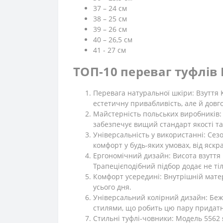
37 – 24 см
38 – 25 см
39 – 26 см
40 – 26,5 см
41 - 27 см
ТОП-10 переваг туфлів 
Перевага натуральної шкіри: Взуття 
естетичну привабливість, але й довг
Майстерність польських виробників: 
забезпечує вищий стандарт якості та 
Універсальність у використанні: Сез
комфорт у будь-яких умовах, від яскр
Ергономічний дизайн: Висота взуття 
Трапецієподібний підбор додає не тіл
Комфорт усередині: Внутрішній матер
усього дня.
Універсальний колірний дизайн: Беж
стилями, що робить цю пару придатно
Стильні туфлі-човники: Модель 5562