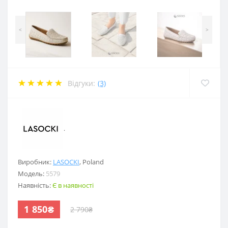
<
>
Відгуки:
(3)
.
Виробник:
LASOCKI
,
Poland
Модель:
5579
Наявність:
Є в наявності
1 850₴
2 790₴