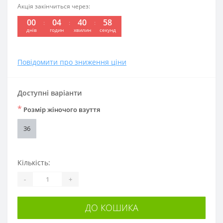
Акція закінчиться через:
00
04
40
58
:
:
:
днів
годин
хвилин
секунд
Повідомити про зниження ціни
Доступні варіанти
*
Розмір жіночого взуття
36
Кількість:
-
+
ДО КОШИКА