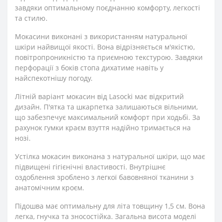
завдяки оптимальному поєднанню комфорту, легкості
та стилю.
Мокасини виконані з використанням натуральної
шкіри найвищої якості. Вона відрізняється м'якістю,
повітропроникністю та приємною текстурою. Завдяки
перфорації з боків стопа дихатиме навіть у
найспекотнішу погоду.
Літній варіант мокасин від Lasocki має відкритий
дизайн. П'ятка та шкарпетка залишаються вільними,
що забезпечує максимальний комфорт при ходьбі. За
рахунок гумки краєм взуття надійно тримається на
нозі.
Устілка мокасин виконана з натуральної шкіри, що має
підвищені гігієнічні властивості. Внутрішнє
оздоблення зроблено з легкої бавовняної тканини з
анатомічним кроєм.
Підошва має оптимальну для літа товщину 1,5 см. Вона
легка, гнучка та зносостійка. Загальна висота моделі