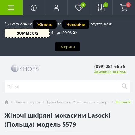
0
0
0
🏷️ Extra
-5%
на
та
взуття. Код:
Жіноче
Чоловіче
Діє до 30.08 🏖️
SUMMER ⧉
Закрити
(099) 281 66 55
Замовити дзвінок
Жіноче взуття
Туфлі Балетки Мокасини - комфорт
Жіночі біл
Жіночі шкіряні мокасини Lasocki
(Польща) модель 5579