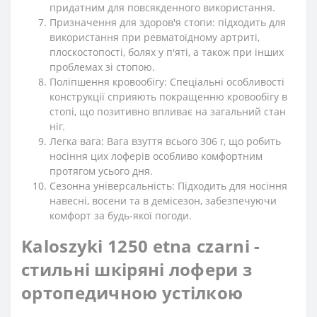
придатним для повсякденного використання.
Призначення для здоров'я стопи: підходить для
використання при ревматоїдному артриті,
плоскостопості, болях у п'яті, а також при інших
проблемах зі стопою.
Поліпшення кровообігу: Спеціальні особливості
конструкції сприяють покращенню кровообігу в
стопі, що позитивно впливає на загальний стан
ніг.
Легка вага: Вага взуття всього 306 г, що робить
носіння цих лоферів особливо комфортним
протягом усього дня.
Сезонна універсальність: Підходить для носіння
навесні, восени та в демісезон, забезпечуючи
комфорт за будь-якої погоди.
Kaloszyki 1250 etna czarni -
стильні шкіряні лофери з
ортопедичною устілкою