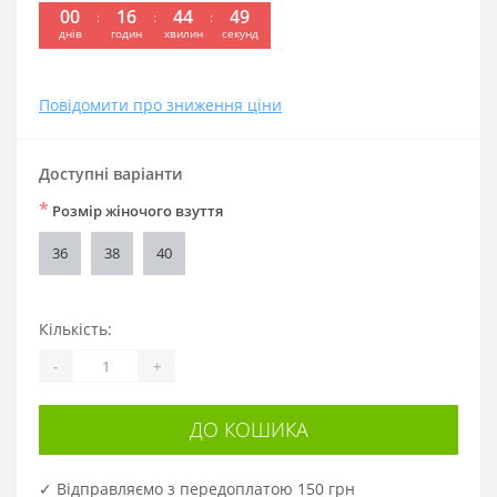
00
16
44
49
:
:
:
днів
годин
хвилин
секунд
Повідомити про зниження ціни
Доступні варіанти
*
Розмір жіночого взуття
36
38
40
Кількість:
-
+
ДО КОШИКА
✓ Відправляємо з передоплатою 150 грн