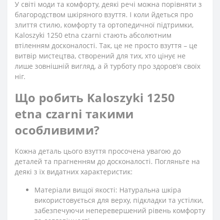
У світі моди та комфорту, деякі речі можна порівняти з
благородством шкіряного взуття. І коли йдеться про
злиття стилю, комфорту та ортопедичної підтримки,
Kaloszyki 1250 etna czarni стають абсолютним
втіленням досконалості. Так, це не просто взуття – це
витвір мистецтва, створений для тих, хто цінує не
лише зовнішній вигляд, а й турботу про здоров'я своїх
ніг.
Що робить Kaloszyki 1250
etna czarni такими
особливими?
Кожна деталь цього взуття просочена увагою до
деталей та прагненням до досконалості. Погляньте на
деякі з їх видатних характеристик:
Матеріали вищої якості: Натуральна шкіра
використовується для верху, підкладки та устілки,
забезпечуючи неперевершений рівень комфорту