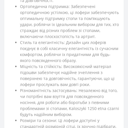
та довговічності.
Ортопедична підтримка: Забезпечені
ортопедичною устілкою, ці лофери забезпечують
оптимальну підтримку стопи та пом'якшують
удари, роблячи їх ідеальним вибором для тих, хто
страждає від різних проблем зі стопами,
включаючи плоскостопість та артрит.
Стиль та елегантність: Дизайн цих лоферів
поєднує в собі класичну елегантність із сучасним
комфортом, роблячи їх придатними для будь-
якого повсякденного образу.
Міцність та стійкість: Високоякісний матеріал
підошви забезпечує надійне зчеплення з
поверхнею та довговічність, гарантуючи, що ці
лофери прослужать вам довгі роки.
Різноманітність застосувань: Незалежно від того,
чи потрібні вам взуття для повсякденного
носіння, для роботи або боротьби з певними
проблемами зі стопами, Kaloszyki 1250 etna czarni
будуть надійним вибором.
Розміри та сезони: Ці лофери доступні у
стандартній розмірній сітці, їх зручно підібрати,