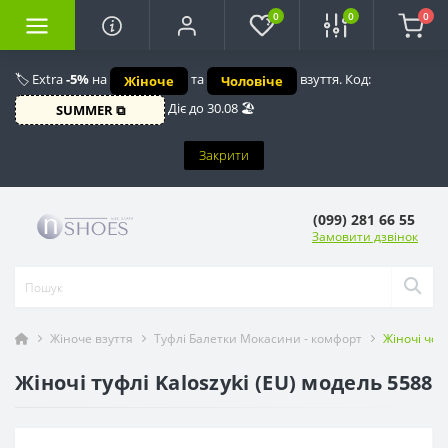
0
0
0
🏷️ Extra
-5%
на
та
взуття. Код:
Жіноче
Чоловіче
Діє до 30.08 🏖️
SUMMER ⧉
Закрити
(099) 281 66 55
Замовити дзвінок
Жіноче взуття
Туфлі Балетки Мокасини - комфорт
Жіночі чор
Жіночі туфлі Kaloszyki (EU) модель 5588