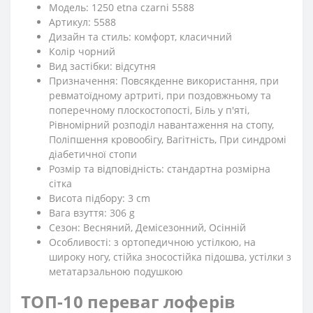
Модель: 1250 etna czarni 5588
Артикул: 5588
Дизайн та стиль: комфорт, класичний
Колір чорний
Вид застібки: відсутня
Призначення: Повсякденне використання, при
ревматоїдному артриті, при поздовжньому та
поперечному плоскостопості, Біль у п'яті,
Рівномірний розподіл навантаження на стопу,
Поліпшення кровообігу, Вагітність, При синдромі
діабетичної стопи
Розмір та відповідність: стандартна розмірна
сітка
Висота підбору: 3 cm
Вага взуття: 306 g
Сезон: Весняний, Демісезонний, Осінній
Особливості: з ортопедичною устілкою, на
широку ногу, стійка зносостійка підошва, устілки з
метатарзальною подушкою
ТОП-10 переваг лоферів