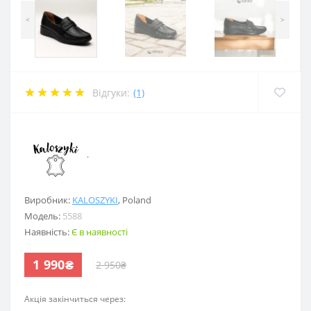
<
>
Відгуки:
(1)
.
Виробник:
KALOSZYKI
,
Poland
Модель:
5588
Наявність:
Є в наявності
1 990₴
2 950₴
Акція закінчиться через: