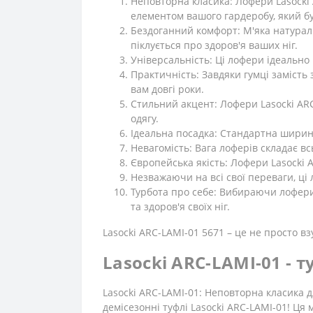
Неповторна класика: Лофери Lasocki A
елементом вашого гардеробу, який б
Бездоганний комфорт: М'яка натураль
піклується про здоров'я ваших ніг.
Універсальність: Ці лофери ідеально п
Практичність: Завдяки гумці замість
вам довгі роки.
Стильний акцент: Лофери Lasocki ARC
одягу.
Ідеальна посадка: Стандартна ширина
Невагомість: Вага лоферів складає вс
Європейська якість: Лофери Lasocki 
Незважаючи на всі свої переваги, ці
Турбота про себе: Вибираючи лофери 
та здоров'я своїх ніг.
Lasocki ARC-LAMI-01 5671 – це не просто вз
Lasocki ARC-LAMI-01 - 
Lasocki ARC-LAMI-01: Неповторна класика дл
демісезонні туфлі Lasocki ARC-LAMI-01! Ця