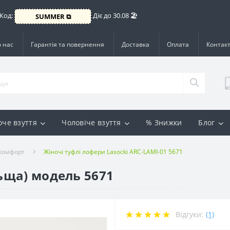
 Код:
Діє до 30.08 🏖️
SUMMER ⧉
 нас
Гарантія та повернення
Доставка
Оплата
Контак
оче взуття
Чоловіче взуття
% Знижки
Блог
 комфорт
Жіночі туфлі лофери Lasocki ARC-LAMI-01 5671
льща) модель 5671
Відгуки:
(1)