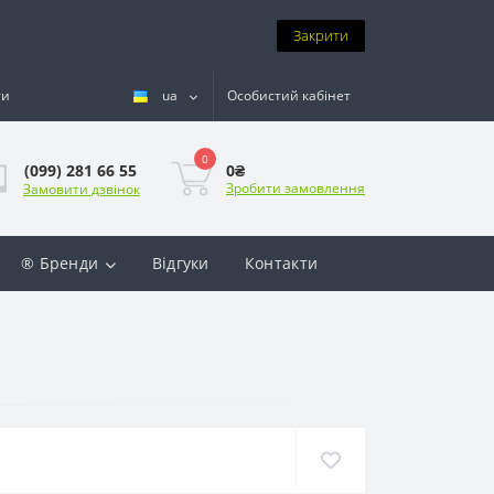
Закрити
ти
ua
Особистий кабінет
0
0₴
(099) 281 66 55
Зробити замовлення
Замовити дзвінок
® Бренди
Відгуки
Контакти