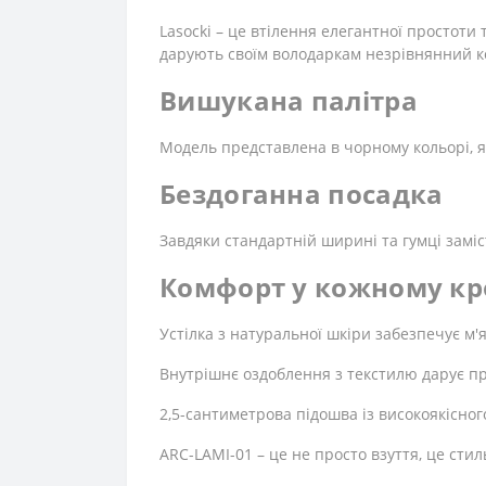
Lasocki – це втілення елегантної простоти
дарують своїм володаркам незрівнянний к
Вишукана палітра
Модель представлена ​​в чорному кольорі, 
Бездоганна посадка
Завдяки стандартній ширині та гумці заміст
Комфорт у кожному кр
Устілка з натуральної шкіри забезпечує м'я
Внутрішнє оздоблення з текстилю дарує при
2,5-сантиметрова підошва із високоякісног
ARC-LAMI-01 – це не просто взуття, це сти