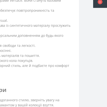
ворами Versace. Вони стануть базовим
0
забезпечує повітропроникність та
sual.
ошва із синтетичного матеріалу прослужить
версальним доповненням до будь-якого
 свободи та легкості.
осінні.
 матеріалів та пошиття.
кого кола покупців.
торний стиль, але й подбаєте про комфорт
іри
здоганного стилю, зверніть увагу на
амантом у вашій колекції взуття.