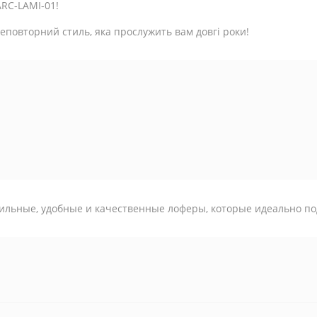
ARC-LAMI-01!
 неповторний стиль, яка прослужить вам довгі роки!
ильные, удобные и качественные лоферы, которые идеально по