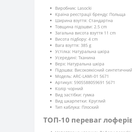
Виробник: Lasocki
Країна реєстрації бренду: Польща
Ширина взуття: Стандартна
Товщина підошви: 2.5 cm
Загальна висота взуття 11 cm
Висота підбору: 4 cm
Вага взуття: 385 g
Устілка: Натуральна шкіра
Усередині: Тканина
Верх: Натуральна шкіра
Підошва: Високоякісний синтетичний
Модель: ARC-LAMI-01 5671
Артикул: 5905588059691 5671
Колір чорний
Вид застібки: гумка
Вид шкарпетки: Круглий
Тип каблука: Плоский
ТОП-10 переваг лоферів