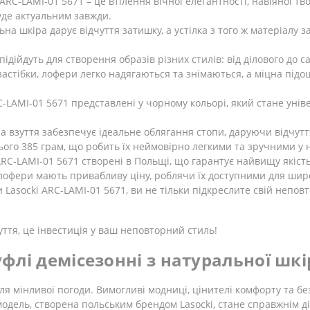
RC-LAMI-01 5671 – це втілення вічної елегантності, навіяної т
уде актуальним завжди.
на шкіра дарує відчуття затишку, а устілка з того ж матеріалу 
ідійдуть для створення образів різних стилів: від ділового до ca
 застібки, лофери легко надягаються та знімаються, а міцна під
-LAMI-01 5671 представлені у чорному кольорі, який стане уні
 взуття забезпечує ідеальне облягання стопи, даруючи відчуття
ього 385 грам, що робить їх неймовірно легкими та зручними у н
ARC-LAMI-01 5671 створені в Польщі, що гарантує найвищу якість
 лофери мають привабливу ціну, роблячи їх доступними для широ
Lasocki ARC-LAMI-01 5671, ви не тільки підкреслите свій непов
уття, це інвестиція у ваш неповторний стиль!
туфлі демісезонні з натуральної шк
я мінливої ​​погоди. Вимогливі модниці, цінителі комфорту та бе
 модель, створена польським брендом Lasocki, стане справжнім ді