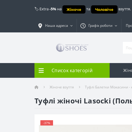
🏷️ Extra
-5%
на
та
взуття.
Жіноче
Чоловіче
Наша адреса
Графік роботи
Про
Список категорій
Жін
Жіноче взуття
Туфлі Балетки Мокасини -
Туфлі жіночі Lasocki (По
-37%