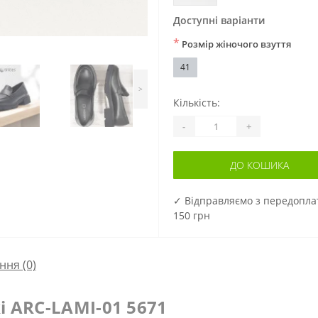
Доступні варіанти
*
Розмір жіночого взуття
41
>
Кількість:
-
+
ДО КОШИКА
✓ Відправляємо з передопл
150 грн
ння
(0)
i ARC-LAMI-01 5671