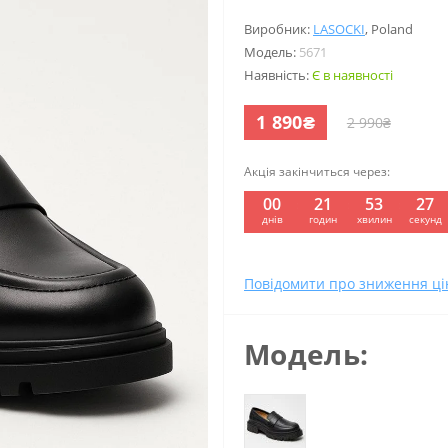
Виробник:
LASOCKI
,
Poland
Модель:
5671
Наявність:
Є в наявності
1 890₴
2 990₴
Акція закінчиться через:
00
21
53
26
:
:
:
днів
годин
хвилин
секунд
Повідомити про зниження ці
Модель: