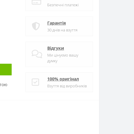
Безпечні платежі
Гарантія
30 днів на взуття
Відгуки
Ми цінуємо вашу
думку
100% оригінал
атою
Взуття від виробників