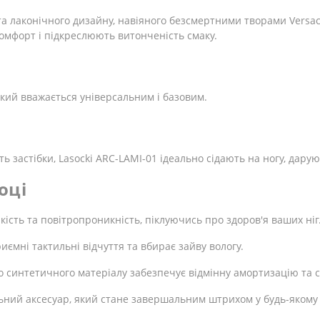
 та лаконічного дизайну, навіяного безсмертними творами Versac
омфорт і підкреслюють витонченість смаку.
який вважається універсальним і базовим.
ь застібки, Lasocki ARC-LAMI-01 ідеально сідають на ногу, дарую
оці
кість та повітропроникність, піклуючись про здоров'я ваших ніг
ємні тактильні відчуття та вбирає зайву вологу.
о синтетичного матеріалу забезпечує відмінну амортизацію та с
льний аксесуар, який стане завершальним штрихом у будь-якому 