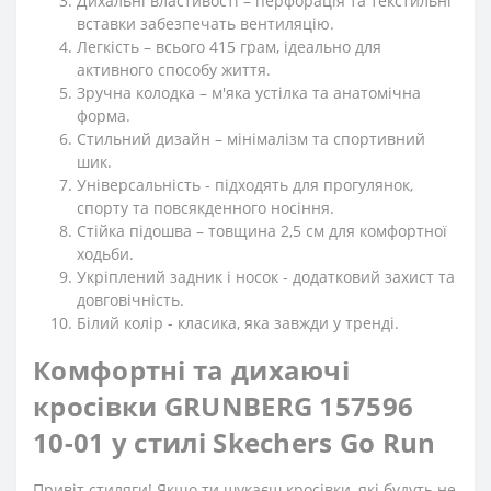
Дихальні властивості – перфорація та текстильні
вставки забезпечать вентиляцію.
Легкість – всього 415 грам, ідеально для
активного способу життя.
Зручна колодка – м'яка устілка та анатомічна
форма.
Стильний дизайн – мінімалізм та спортивний
шик.
Універсальність - підходять для прогулянок,
спорту та повсякденного носіння.
Стійка підошва – товщина 2,5 см для комфортної
ходьби.
Укріплений задник і носок - додатковий захист та
довговічність.
Білий колір - класика, яка завжди у тренді.
Комфортні та дихаючі
кросівки GRUNBERG 157596
10-01 у стилі Skechers Go Run
Привіт стиляги! Якщо ти шукаєш кросівки, які будуть не