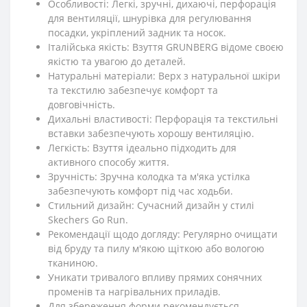
Особливості: Легкі, зручні, дихаючі, перфорація
для вентиляції, шнурівка для регулювання
посадки, укріплений задник та носок.
Італійська якість: Взуття GRUNBERG відоме своєю
якістю та увагою до деталей.
Натуральні матеріали: Верх з натуральної шкіри
та текстилю забезпечує комфорт та
довговічність.
Дихальні властивості: Перфорація та текстильні
вставки забезпечують хорошу вентиляцію.
Легкість: Взуття ідеально підходить для
активного способу життя.
Зручність: Зручна колодка та м'яка устілка
забезпечують комфорт під час ходьби.
Стильний дизайн: Сучасний дизайн у стилі
Skechers Go Run.
Рекомендації щодо догляду: Регулярно очищати
від бруду та пилу м'якою щіткою або вологою
тканиною.
Уникати тривалого впливу прямих сонячних
променів та нагрівальних приладів.
Для збереження форми рекомендується