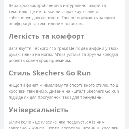
Верх кросівок зроблений з натуральної шкіри та
текстилю. Це не тільки виглядає круто, але й
забезпечує довговічність. Твої ноги дихають завдяки
перфорації та текстильним вставкам.
Легкість та комфорт
Вага взуття - всього 415 грам! Це як два айфони у твоїх
руках, тільки на ногах. М'яка устілка та зручна колодка
роблять кожен крок приємним.
Стиль Skechers Go Run
Якщо ти фанат мінімалізму та спортивного стилю, то ці
кросівки твій вибір. Дизайн на кшталт Skechers Go Run
підійде як для прогулянок, так і для тренувань.
Універсальність
Білий колір - це класика, яка поєднується із чим
завгодно. Джинси, шорти, спортивні штани ці кросівки