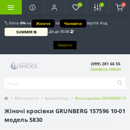
0
0
0
🏷️ Extra
-5%
на
та
взуття. Код:
Жіноче
Чоловіче
Діє до 30.08 🏖️
SUMMER ⧉
Закрити
(099) 281 66 55
Замовити дзвінок
Жіноче взуття
Кросівки Кеди
Жіночі кросівки GRUNBERG 15759
Жіночі кросівки GRUNBERG 157596 10-01
модель 5830