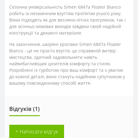
Сезонна універсальність Simen 6847a Floater Bianco
робить їх незамінним взуттям протягом усього року.
Вони підходять як для весняно-літніх прогулянок, так і
для осінньо-зимових виходів завдяки своїй надійній
конструкції та дихаючі матеріали.
На закінчення, шкіряні кросівки Simen 6847a Floater
Bianco - це не просто взуття, це справжній витвір
мистецтва, здатний задовольнити навіть
найвибагливіших цінителів комфорту та стилю.
Розроблені із турботою про ваш комфорт та з увагою
до кожної деталі, вони стануть надійним супутником у
вашому повсякденному способі життя.
Відгуків (1)
+ Написати відгук