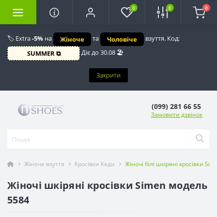
0
0
0
🏷️ Extra
-5%
на
та
взуття. Код:
Жіноче
Чоловіче
Діє до 30.08 🏖️
SUMMER ⧉
Закрити
(099) 281 66 55
Замовити дзвінок
Жіноче взуття
Кросівки Кеди
Жіночі білі шкіряні кросівки Sim
Жіночі шкіряні кросівки Simen модель
5584