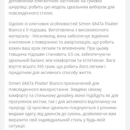
доповнений елегантною застібкою на гумовій
шнурівці, робить цю модель ідеальним вибором для
повсякденного стилю.
Однією із ключових особливостей Simen 6847a Floater
Bianco є її підошва. Виготовлена з високоякісного
матеріалу - Носилмонд, вона забезпечує відмінне
зчеплення з поверхнею та амортизацію, що робить
кожен ваш крок легким та впевненим. При цьому
товщина підошви становить 3,5 см, забезпечуючи
ідеальний баланс між комфортом та естетикою. Вага
взуття всього 395 грам, що робить його легким і
придатним для активного способу життя.
Simen 6847a Floater Bianco призначений для
повсякденного використання. Завдяки своєму
комфорту та стильному дизайну, вони підійдуть як для
прогулянок містом, так і для активного відпочинку на
природі. Ці кросівки ідеально поєднуються з різними
видами одягу, від джинсів до суконь, дозволяючи вам
виразити свій індивідуальний стиль у будь-якій
ситуації.