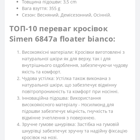
Товщина підошви: 3,5 cm
Вага взуття: 355 g
Сезон: Весняний, Демісезонний, Осінній.
ТОП-10 переваг кросівок
Simen 6847a floater bianco:
Високоякісні матеріали: Кросівки виготовлені з
натуральної шкіри як для верху, так і для
внутрішнього оздоблення, забезпечуючи чудову
якість та комфорт.
Чудова устілка: Устілка також виконана з
натуральної шкіри, що забезпечує відмінну
повітропроникність та комфорт при носінні.
Інноваційна підошва: Використання
високоякісного матеріалу - Носилмонд для
підошви забезпечує міцність, гнучкість та
відмінне зчеплення з поверхнею.
Зручне гумове шнурівка: Застібка на гумовій
шнурівці забезпечує зручну та надійну фіксацію
кросівок на нозі.