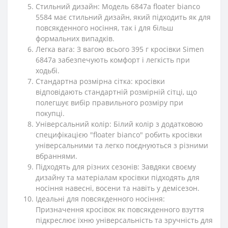
Стильний дизайн: Модель 6847a floater bianco
5584 має стильний дизайн, який підходить як для
повсякденного носіння, так і для більш
формальних випадків.
Легка вага: З вагою всього 395 г кросівки Simen
6847a забезпечують комфорт і легкість при
ходьбі.
Стандартна розмірна сітка: кросівки
відповідають стандартній розмірній сітці, що
полегшує вибір правильного розміру при
покупці.
Універсальний колір: Білий колір з додатковою
специфікацією "floater bianco" робить кросівки
універсальними та легко поєднуються з різними
вбраннями.
Підходять для різних сезонів: Завдяки своєму
дизайну та матеріалам кросівки підходять для
носіння навесні, восени та навіть у демісезон.
Ідеальні для повсякденного носіння:
Призначення кросівок як повсякденного взуття
підкреслює їхню універсальність та зручність для