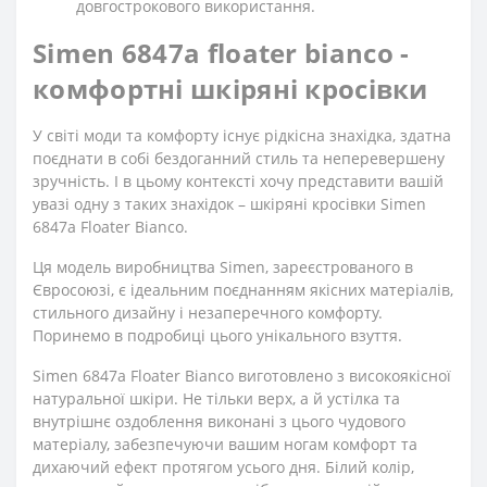
довгострокового використання.
Simen 6847a floater bianco -
комфортні шкіряні кросівки
У світі моди та комфорту існує рідкісна знахідка, здатна
поєднати в собі бездоганний стиль та неперевершену
зручність. І в цьому контексті хочу представити вашій
увазі одну з таких знахідок – шкіряні кросівки Simen
6847a Floater Bianco.
Ця модель виробництва Simen, зареєстрованого в
Євросоюзі, є ідеальним поєднанням якісних матеріалів,
стильного дизайну і незаперечного комфорту.
Поринемо в подробиці цього унікального взуття.
Simen 6847a Floater Bianco виготовлено з високоякісної
натуральної шкіри. Не тільки верх, а й устілка та
внутрішнє оздоблення виконані з цього чудового
матеріалу, забезпечуючи вашим ногам комфорт та
дихаючий ефект протягом усього дня. Білий колір,