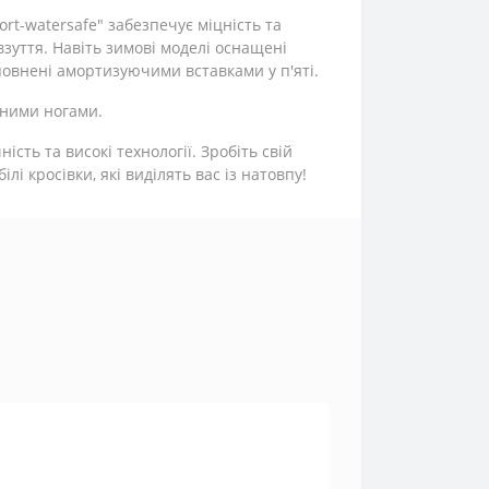
rt-watersafe" забезпечує міцність та
взуття. Навіть зимові моделі оснащені
овнені амортизуючими вставками у п'яті.
мними ногами.
сть та високі технології. Зробіть свій
і кросівки, які виділять вас із натовпу!