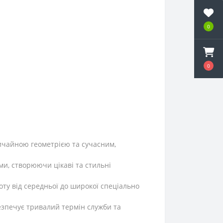
0
0
ичайною геометрією та сучасним,
и, створюючи цікаві та стильні
ту від середньої до широкої спеціально
безпечує тривалий термін служби та