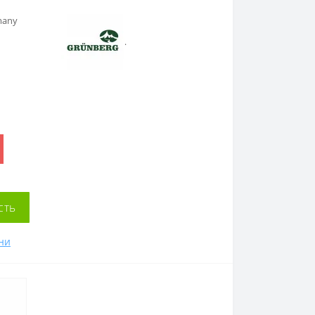
many
.
сть
ни