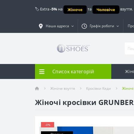
🏷️ Extra
-5%
на
та
взуття.
Жіноче
Чоловіче
Наша адреса
Графік роботи
Про
Список категорій
Жін
Жіноче взуття
Кросівки Кеди
Жіночі
Жіночі кросівки GRUNBERG
-0%