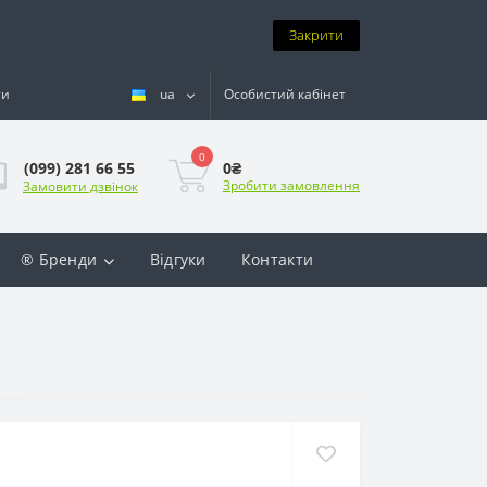
Закрити
ти
ua
Особистий кабінет
0
0₴
(099) 281 66 55
Зробити замовлення
Замовити дзвінок
® Бренди
Відгуки
Контакти