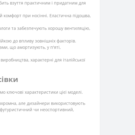
робить взуття практичним і придатним для
ий комфорт при носінні. Еластична підошва,
ологи та забезпечують хорошу вентиляцію,
тійкою до впливу зовнішніх факторів.
ми, що амортизують, у п'яті,
 виробництва, характерні для італійської
сівки
мо ключові характеристики цієї моделі.
нохромна, але дизайнери використовують
як футуристичний чи неоспортивний,