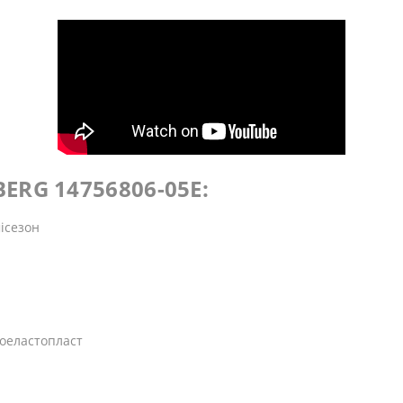
ERG 14756806-05E:
місезон
моеластопласт