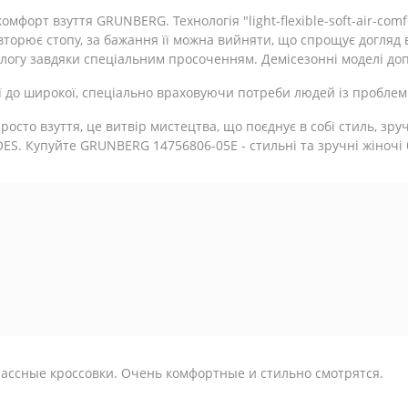
форт взуття GRUNBERG. Технологія "light-flexible-soft-air-comfo
вторює стопу, за бажання її можна вийняти, що спрощує догляд 
логу завдяки спеціальним просоченням. Демісезонні моделі доп
 до широкої, спеціально враховуючи потреби людей із пробле
сто взуття, це витвір мистецтва, що поєднує в собі стиль, зручні
S. Купуйте GRUNBERG 14756806-05E - стильні та зручні жіночі біл
ассные кроссовки. Очень комфортные и стильно смотрятся.