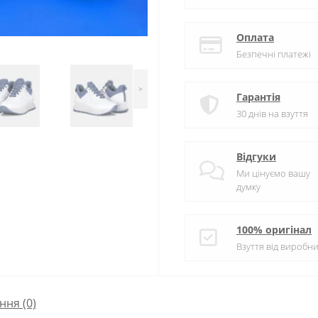
Оплата
Безпечні платежі
>
Гарантія
30 днів на взуття
Відгуки
Ми цінуємо вашу
думку
100% оригінал
Взуття від виробни
ння
(0)