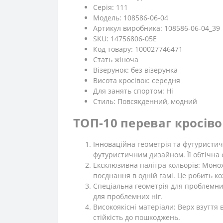
Серія: 111
Модель: 108586-06-04
Артикул виробника: 108586-06-04_39
SKU: 14756806-05E
Код товару: 100027746471
Стать жіноча
Візерунок: без візерунка
Висота кросівок: середня
Для занять спортом: Ні
Стиль: Повсякденний, модний
ТОП-10 переваг кросів
Інноваційна геометрія та футуристи
футуристичним дизайном. Її обтічна 
Ексклюзивна палітра кольорів: Моно
поєднання в одній гамі. Це робить к
Спеціальна геометрія для проблемни
для проблемних ніг.
Високоякісні матеріали: Верх взуття 
стійкість до пошкоджень.