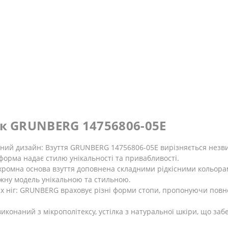
ок GRUNBERG 14756806-05E
чний дизайн: Взуття GRUNBERG 14756806-05E вирізняється незв
форма надає стилю унікальності та привабливості.
хромна основа взуття доповнена складними рідкісними кольорам
ожну модель унікальною та стильною.
х ніг: GRUNBERG враховує різні форми стопи, пропонуючи повно
виконаний з мікрополітексу, устілка з натуральної шкіри, що за