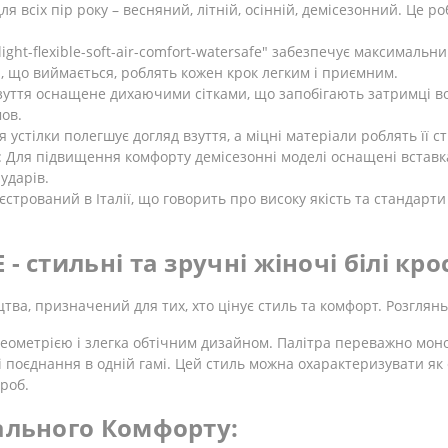
ля всіх пір року – весняний, літній, осінній, демісезонний. Це 
ght-flexible-soft-air-comfort-watersafe" забезпечує максимальн
а, що виймається, роблять кожен крок легким і приємним.
взуття оснащене дихаючими сітками, що запобігають затримці в
ов.
устілки полегшує догляд взуття, а міцні матеріали роблять її с
 Для підвищення комфорту демісезонні моделі оснащені вставка
ударів.
стрований в Італії, що говорить про високу якість та стандарти
 стильні та зручні жіночі білі кро
ва, призначений для тих, хто цінує стиль та комфорт. Розглянь
геометрією і злегка обтічним дизайном. Палітра переважно мо
аві поєднання в одній гамі. Цей стиль можна охарактеризувати 
роб.
ального Комфорту: