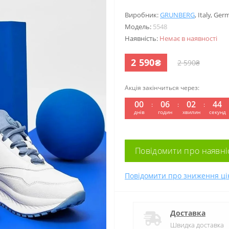
Виробник:
GRUNBERG
,
Italy
,
Ger
Модель:
5548
Наявність:
Немає в наявності
2 590₴
2 590₴
Акція закінчиться через:
00
06
02
43
:
:
:
днів
годин
хвилин
секунд
Повідомити про наявні
Повідомити про зниження ці
Доставка
Швидка доставка