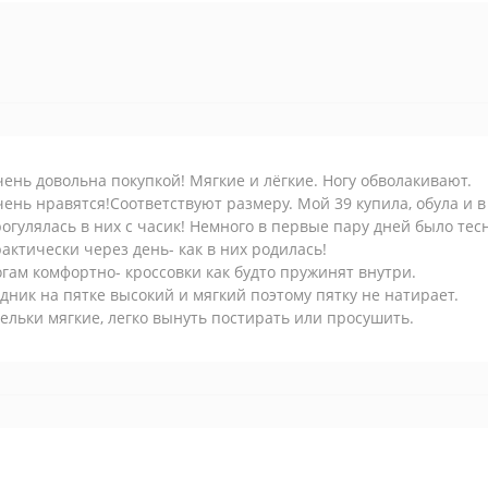
ень довольна покупкой! Мягкие и лёгкие. Ногу обволакивают.
ень нравятся!Соответствуют размеру. Мой 39 купила, обула и в
огулялась в них с часик! Немного в первые пару дней было тес
актически через день- как в них родилась!
гам комфортно- кроссовки как будто пружинят внутри.
дник на пятке высокий и мягкий поэтому пятку не натирает.
ельки мягкие, легко вынуть постирать или просушить.