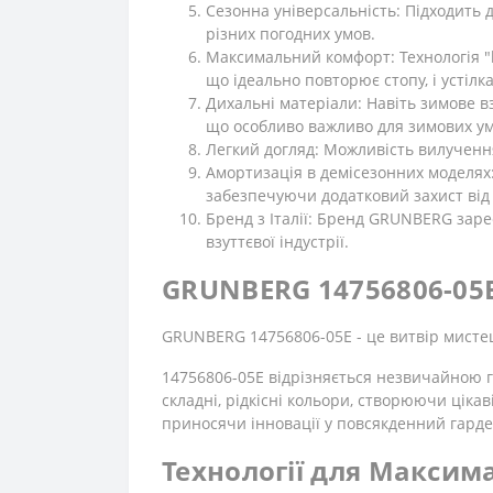
Сезонна універсальність: Підходить д
різних погодних умов.
Максимальний комфорт: Технологія "li
що ідеально повторює стопу, і устілк
Дихальні матеріали: Навіть зимове 
що особливо важливо для зимових ум
Легкий догляд: Можливість вилучення 
Амортизація в демісезонних моделях:
забезпечуючи додатковий захист від 
Бренд з Італії: Бренд GRUNBERG зареє
взуттєвої індустрії.
GRUNBERG 14756806-05E -
GRUNBERG 14756806-05E - це витвір мистецт
14756806-05E відрізняється незвичайною 
складні, рідкісні кольори, створюючи цік
приносячи інновації у повсякденний гарде
Технології для Максим