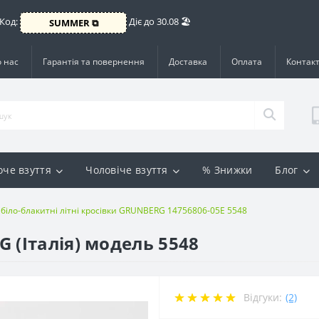
 Код:
Діє до 30.08 🏖️
SUMMER ⧉
 нас
Гарантія та повернення
Доставка
Оплата
Контак
оче взуття
Чоловіче взуття
% Знижки
Блог
 біло-блакитні літні кросівки GRUNBERG 14756806-05E 5548
 (Італія) модель 5548
Відгуки:
(2)