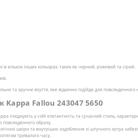
я
і в кількох інших кольорах, таких як чорний, рожевий та сірий.
ків.
льне та зручне взуття, яке відмінно підійде для повсякденного 
к Kappa Fallou 243047 5650
appa поєднують у собі елегантність та сучасний стиль, характерн
о повсякденного образу.
логічної шкіри та внутрішнє оздоблення зі штучного хутра забе
ротягом тривалого часу.