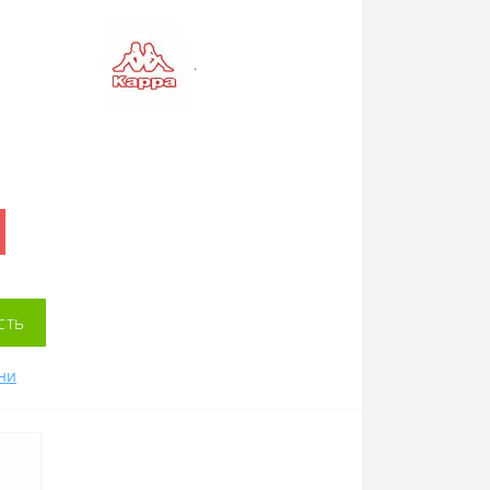
.
сть
ни