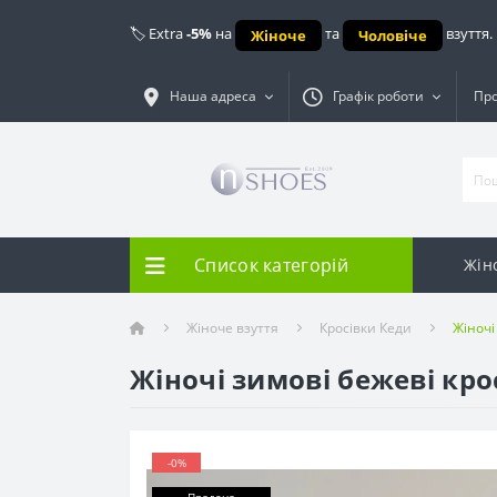
🏷️ Extra
-5%
на
та
взуття.
Жіноче
Чоловіче
Наша адреса
Графік роботи
Про
Список категорій
Жін
Жіноче взуття
Кросівки Кеди
Жіночі
Жіночі зимові бежеві кро
-0%