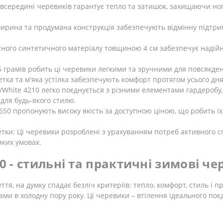
всередині черевиків гарантує тепло та затишок, захищаючи ноги
ирина та продумана конструкція забезпечують відмінну підтрим
існого синтетичного матеріалу товщиною 4 см забезпечує надій
46 грамів робить ці черевики легкими та зручними для повсякде
ка та м'яка устілка забезпечують комфорт протягом усього дня,
/White 4210 легко поєднується з різними елементами гардеробу,
 для будь-якого стилю.
5650 пропонують високу якість за доступною ціною, що робить їх
ки: Ці черевики розроблені з урахуванням потреб активного сп
яких умовах.
50 - стильні та практичні зимові ч
тя, на думку спадає безліч критеріїв: тепло, комфорт, стиль і пр
и в холодну пору року. Ці черевики – втілення ідеального поєд