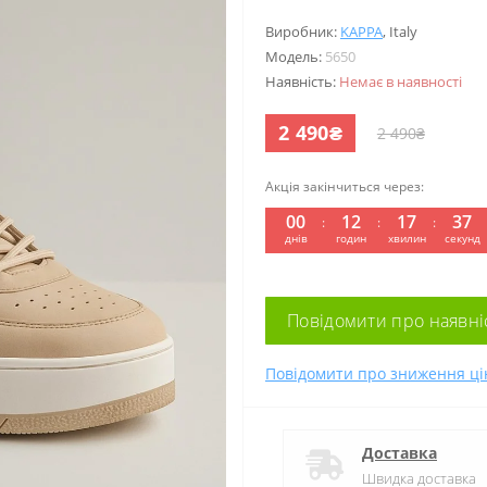
Виробник:
KAPPA
,
Italy
Модель:
5650
Наявність:
Немає в наявності
2 490₴
2 490₴
Акція закінчиться через:
00
12
17
36
:
:
:
днів
годин
хвилин
секунд
Повідомити про наявні
Повідомити про зниження ці
Доставка
Швидка доставка