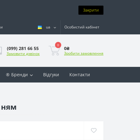
Закрити
ти
ua
Особистий кабінет
0
0₴
(099) 281 66 55
Зробити замовлення
Замовити дзвінок
® Бренди
Відгуки
Контакти
нням