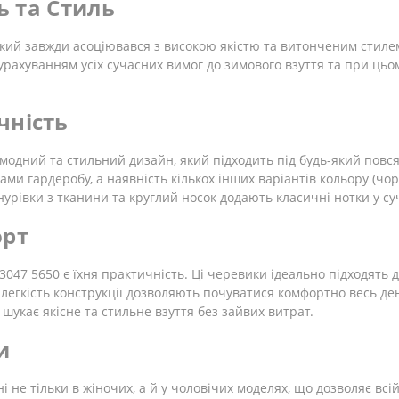
ь та Стиль
який завжди асоціювався з високою якістю та витонченим стилем
 урахуванням усіх сучасних вимог до зимового взуття та при ць
чність
модний та стильний дизайн, який підходить під будь-який повс
ами гардеробу, а наявність кількох інших варіантів кольору (чор
нурівки з тканини та круглий носок додають класичні нотки у с
орт
3047 5650 є їхня практичність. Ці черевики ідеально підходять 
р і легкість конструкції дозволяють почуватися комфортно весь д
 шукає якісне та стильне взуття без зайвих витрат.
и
і не тільки в жіночих, а й у чоловічих моделях, що дозволяє вс