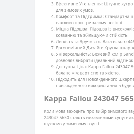
Ефективне Утеплення: Штучне хутро 
для зимових умов.
Комфорт та Підтримка: Стандартна ш
важливо при тривалому носінні.
Міцна Підошва: Підошва із високояк
ковзанню та збільшуючи стійкість.
Легкість та Зручність: Вага всього 4
Ергономічний Дизайн: Кругла шкарпет
Універсальність: Бежевий колір Sand
дозволяє вибрати ідеальний відтінок
Доступна Ціна: Kappa Fallou 243047 
баланс між вартістю та якістю.
Підходить для Повсякденного Шкарпет
повсякденного використання в будь-
Kappa Fallou 243047 56
Коли мова заходить про вибір зимового взут
243047 5650 стають незамінними супутникам
шукаємо у зимовому взутті.