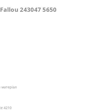
allou 243047 5650
 матеріал
te 4210