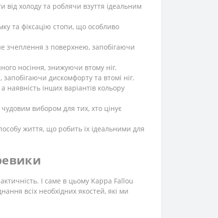
 від холоду та роблячи взуття ідеальним
ку та фіксацію стопи, що особливо
не зчеплення з поверхнею, запобігаючи
нного носіння, знижуючи втому ніг.
 запобігаючи дискомфорту та втомі ніг.
 а наявність інших варіантів кольору
 чудовим вибором для тих, хто цінує
особу життя, що робить їх ідеальними для
еревики
актичність. І саме в цьому Kappa Fallou
нання всіх необхідних якостей, які ми