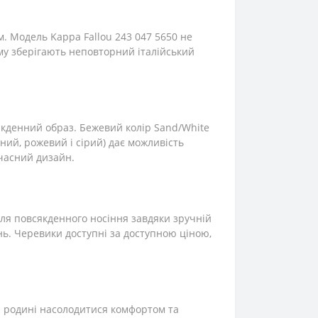
. Модель Kappa Fallou 243 047 5650 не
ому зберігають неповторний італійський
якденний образ. Бежевий колір Sand/White
ний, рожевий і сірий) дає можливість
учасний дизайн.
для повсякденного носіння завдяки зручній
ень. Черевики доступні за доступною ціною,
ій родині насолодитися комфортом та