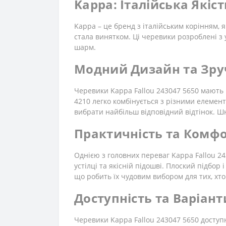
Kappa: Італійська Якіст
Kappa – це бренд з італійським корінням, 
стала винятком. Ці черевики розроблені з
шарм.
Модний Дизайн та Зру
Черевики Kappa Fallou 243047 5650 мають 
4210 легко комбінується з різними елемент
вибрати найбільш відповідний відтінок. Ш
Практичність та Комф
Однією з головних переваг Kappa Fallou 24
устілці та якісній підошві. Плоский підбо
що робить їх чудовим вибором для тих, хто
Доступність та Варіант
Черевики Kappa Fallou 243047 5650 доступн