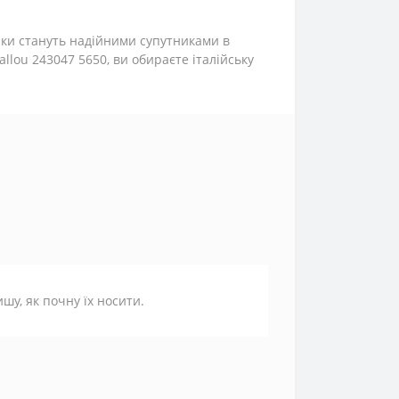
вики стануть надійними супутниками в
lou 243047 5650, ви обираєте італійську
шу, як почну їх носити.