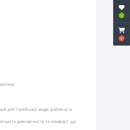
0
0
носіння.
ий для італійської моди, роблячи їх
зпечують довговічність та комфорт, що