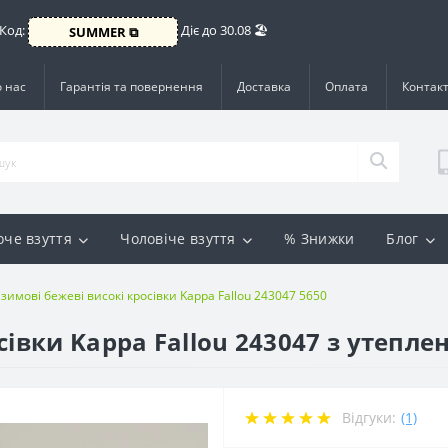
 Код:
Діє до 30.08 🏖️
SUMMER ⧉
 нас
Гарантія та повернення
Доставка
Оплата
Контак
оче взуття
Чоловіче взуття
% Знижки
Блог
 зимові бежеві високі кросівки Kappa Fallou 243047 5650
сівки Kappa Fallou 243047 з утепле
Відгуки:
(1)