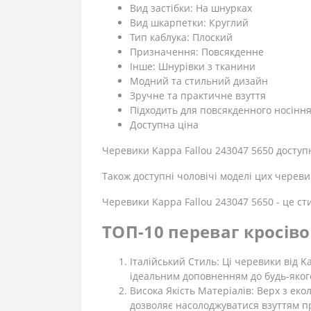
Вид застібки: На шнурках
Вид шкарпетки: Круглий
Тип каблука: Плоский
Призначення: Повсякденне
Iнше: Шнурівки з тканини
Модний та стильний дизайн
Зручне та практичне взуття
Підходить для повсякденного носінн
Доступна ціна
Черевики Kappa Fallou 243047 5650 доступн
Також доступні чоловічі моделі цих череви
Черевики Kappa Fallou 243047 5650 - це сти
ТОП-10 переваг кросіво
Італійський Стиль: Ці черевики від K
ідеальним доповненням до будь-яког
Висока Якість Матеріалів: Верх з еко
дозволяє насолоджуватися взуттям п