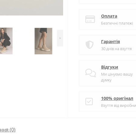
Оплата
Безпечні платежі
>
Гарантія
30 днів на взуття
Відгуки
Ми цінуємо вашу
думку
100% оригінал
Взуття від виробни
ння
(0)