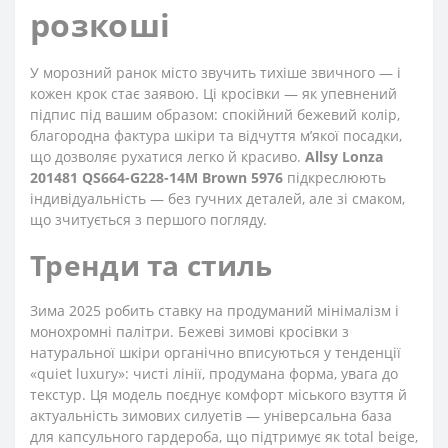
розкоші
У морозний ранок місто звучить тихіше звичного — і
кожен крок стає заявою. Ці кросівки — як упевнений
підпис під вашим образом: спокійний бежевий колір,
благородна фактура шкіри та відчуття м’якої посадки,
що дозволяє рухатися легко й красиво.
Allsy Lonza
201481 QS664-G228-14M Brown 5976
підкреслюють
індивідуальність — без гучних деталей, але зі смаком,
що зчитується з першого погляду.
Тренди та стиль
Зима 2025 робить ставку на продуманий мінімалізм і
монохромні палітри. Бежеві зимові кросівки з
натуральної шкіри органічно вписуються у тенденції
«quiet luxury»: чисті лінії, продумана форма, увага до
текстур. Ця модель поєднує комфорт міського взуття й
актуальність зимових силуетів — універсальна база
для капсульного гардероба, що підтримує як total beige,