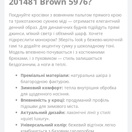
201481 Brown 5976?
Поєднуйте кросівки з вовняним пальтом прямого крою
та трикотажною сукнею міді — отримаєте елегантний
денний образ. Для динамічних буднів підійдуть прямі
джинси, м’який светр і об’ємний шарф. Хочете
підкреслити монохром? Зберіть look у бежево-молочній
гамі та додайте акцентну сумку у шоколадному тоні.
Модель впевнено почувається і з костюмними
брюками, і з пуховиком — стиль залишається
бездоганним, а ноги в теплі.
Преміальні матеріали:
натуральна шкіра з
благородною фактурою.
Зимовий комфорт:
тепла внутрішня обробка
для щоденного носіння.
Впевненість у кроці:
продуманий профіль
підошви для зимового міста.
Актуальний дизайн:
лаконічні лінії у стилі
«quiet luxury».
Універсальний колір:
бежевий відтінок легко
комбінується з базовим гардеробом.