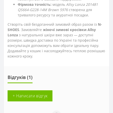
Фірмова точність:
модель
Allsy Lonza 201481
QS664-G228-14M Brown 5976
створена для
тривалого ресурсу та акуратної посадки.
Створіть свій бездоганний зимовий образ разом із
N-
SHOES
. Замовляйте
жіночі зимові кросівки Allsy
Lonza
з натуральної шкіри вже зараз — доступні
розміри, швидка доставка по Україні та професійна
консультація допоможуть вам обрати ідеальну пару.
Додавайте у кошик і насолоджуйтесь теплою розкішшю
кожного кроку.
Відгуків (1)
+ Написати відгук