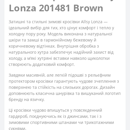
Lonza 201481 Brown
Затишні та стильні зимові кросівки Allsy Lonza —
ідеальний вибір для тих, хто цінує комфорт і тепло у
холодну пору року. Модель виконана з натуральної
шкіри та замші в гармонійному бежевому й
коричневому відтінках. Внутрішня обробка з
натурального хутра забезпечує надійний захист від
холоду, а м’які хутряні вставки навколо щиколотки
створюють додатковий комфорт.
Завдяки масивній, але легкій підошві з рельєфним
протектором кросівки гарантують чудове зчеплення з
поверхнею та стійкість на слизьких дорогах. Дизайн
доповнюють класична шнурівка та вишуканий логотип
бренду на язичку.
Ці кросівки чудово впишуться у повсякденний
гардероб, поєднуючись як із джинсами, так і з
зимовими спортивними штанами чи трикотажними
сукнями.