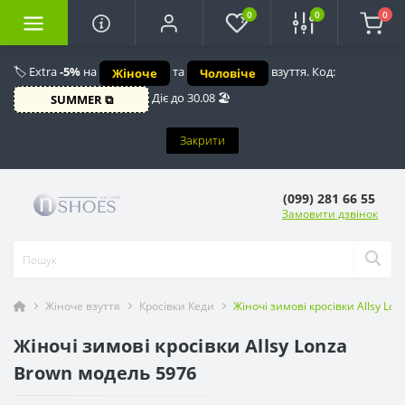
0
0
0
🏷️ Extra
-5%
на
та
взуття. Код:
Жіноче
Чоловіче
Діє до 30.08 🏖️
SUMMER ⧉
Закрити
(099) 281 66 55
Замовити дзвінок
Жіноче взуття
Кросівки Кеди
Жіночі зимові кросівки Allsy L
Жіночі зимові кросівки Allsy Lonza
Brown модель 5976