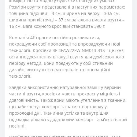
комфортно та модно у будь-яких погодних умовах.
Розміри взуття представлені в наступних параметрах:
товщина підошви – 3 см, ширина на верху – 30,5 см,
ширина при кісточці – 37 см, загальна висота взуття –
16 см. Вага кожного кросівки становить 390 г.
Компанія 4F прагне постійно розвиватися,
покращуючи свої пропозиції та впроваджуючи нові
технології. Кросівки 4F 4FAW22FWINM013 31S - це їхнє
останнє досягнення в галузі взуття для демісезонного
періоду негоди. Вони поєднують у собі стильний
дизайн, високу якість матеріалів та інноваційні
технології.
Завдяки використанню натуральної замші у верхній
частині взуття, кросівки мають прекрасну міцність і
довговічність. Також вони мають утеплення з тканини,
що забезпечує комфорт та захист від холоду у
прохолодні дні. Тканинна устілка та внутрішня
підкладка додають додатковий комфорт та м'якість при
носінні.