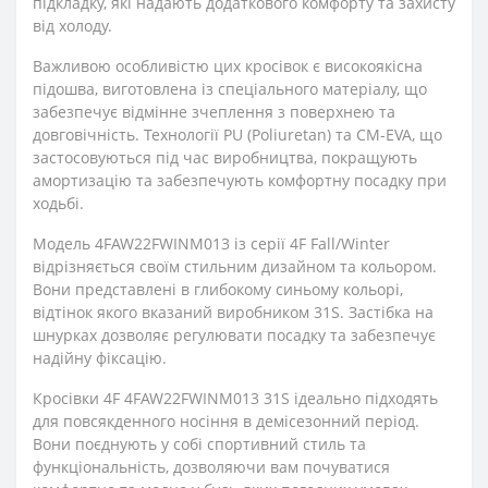
підкладку, які надають додаткового комфорту та захисту
від холоду.
Важливою особливістю цих кросівок є високоякісна
підошва, виготовлена із спеціального матеріалу, що
забезпечує відмінне зчеплення з поверхнею та
довговічність. Технології PU (Poliuretan) та CM-EVA, що
застосовуються під час виробництва, покращують
амортизацію та забезпечують комфортну посадку при
ходьбі.
Модель 4FAW22FWINM013 із серії 4F Fall/Winter
відрізняється своїм стильним дизайном та кольором.
Вони представлені в глибокому синьому кольорі,
відтінок якого вказаний виробником 31S. Застібка на
шнурках дозволяє регулювати посадку та забезпечує
надійну фіксацію.
Кросівки 4F 4FAW22FWINM013 31S ідеально підходять
для повсякденного носіння в демісезонний період.
Вони поєднують у собі спортивний стиль та
функціональність, дозволяючи вам почуватися