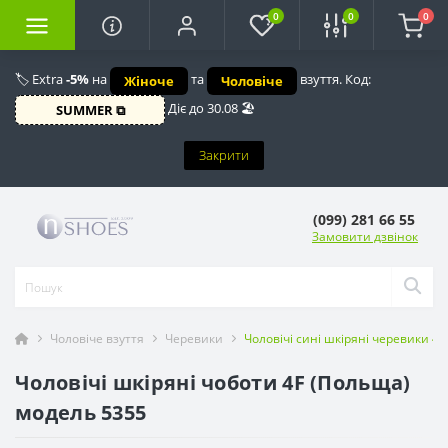
0
0
0
🏷️ Extra
-5%
на
та
взуття. Код:
Жіноче
Чоловіче
Діє до 30.08 🏖️
SUMMER ⧉
Закрити
(099) 281 66 55
Замовити дзвінок
Чоловіче взуття
Черевики
Чоловічі сині шкіряні черевики 
Чоловічі шкіряні чоботи 4F (Польща)
модель 5355