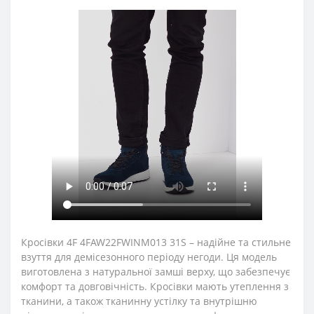
Кросівки 4F 4FAW22FWINM013 31S – надійне та стильне
взуття для демісезонного періоду негоди. Ця модель
виготовлена з натуральної замші верху, що забезпечує
комфорт та довговічність. Кросівки мають утеплення з
тканини, а також тканинну устілку та внутрішню