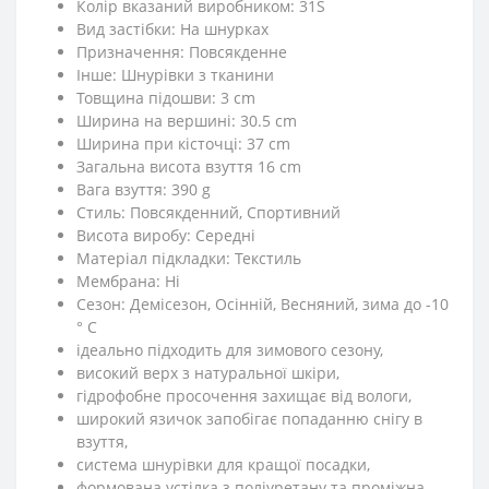
Колір вказаний виробником: 31S
Вид застібки: На шнурках
Призначення: Повсякденне
Iнше: Шнурівки з тканини
Товщина підошви: 3 cm
Ширина на вершині: 30.5 cm
Ширина при кісточці: 37 cm
Загальна висота взуття 16 cm
Вага взуття: 390 g
Стиль: Повсякденний, Спортивний
Висота виробу: Середні
Матеріал підкладки: Текстиль
Мембрана: Ні
Сезон: Демісезон, Осінній, Весняний, зима до -10
° C
ідеально підходить для зимового сезону,
високий верх з натуральної шкіри,
гідрофобне просочення захищає від вологи,
широкий язичок запобігає попаданню снігу в
взуття,
система шнурівки для кращої посадки,
формована устілка з поліуретану та проміжна