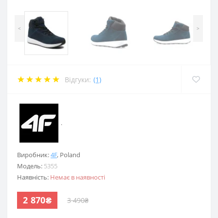
<
>
Відгуки:
(1)
.
Виробник:
4F
,
Poland
Модель:
5355
Наявність:
Немає в наявності
2 870₴
3 490₴