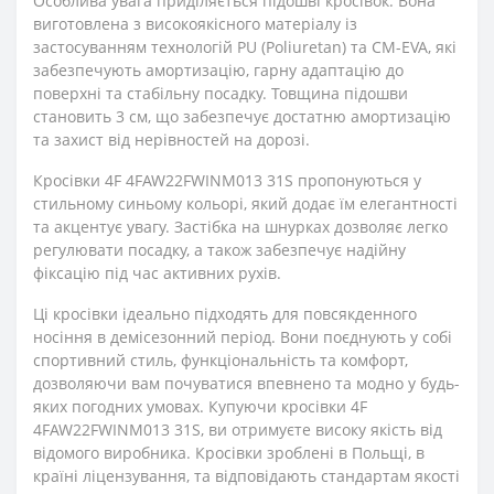
Особлива увага приділяється підошві кросівок. Вона
виготовлена з високоякісного матеріалу із
застосуванням технологій PU (Poliuretan) та CM-EVA, які
забезпечують амортизацію, гарну адаптацію до
поверхні та стабільну посадку. Товщина підошви
становить 3 см, що забезпечує достатню амортизацію
та захист від нерівностей на дорозі.
Кросівки 4F 4FAW22FWINM013 31S пропонуються у
стильному синьому кольорі, який додає їм елегантності
та акцентує увагу. Застібка на шнурках дозволяє легко
регулювати посадку, а також забезпечує надійну
фіксацію під час активних рухів.
Ці кросівки ідеально підходять для повсякденного
носіння в демісезонний період. Вони поєднують у собі
спортивний стиль, функціональність та комфорт,
дозволяючи вам почуватися впевнено та модно у будь-
яких погодних умовах. Купуючи кросівки 4F
4FAW22FWINM013 31S, ви отримуєте високу якість від
відомого виробника. Кросівки зроблені в Польщі, в
країні ліцензування, та відповідають стандартам якості