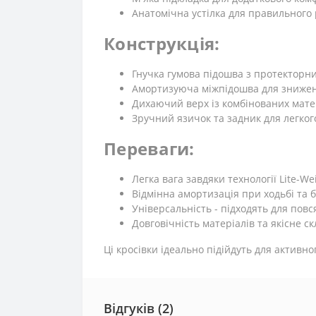
Анатомічна устілка для правильного
Конструкція:
Гнучка гумова підошва з протектор
Амортизуюча міжпідошва для зниже
Дихаючий верх із комбінованих мате
Зручний язичок та задник для легког
Переваги:
Легка вага завдяки технології Lite-We
Відмінна амортизація при ходьбі та б
Універсальність - підходять для пов
Довговічність матеріалів та якісне с
Ці кросівки ідеально підійдуть для активн
Відгуків (2)