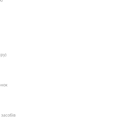
ою
іру)
юнок
 засобів