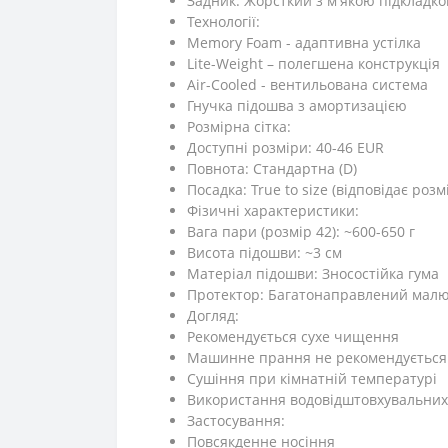
Задник: Жорсткий з м'якою підкладк
Технології:
Memory Foam - адаптивна устілка
Lite-Weight – полегшена конструкція
Air-Cooled - вентильована система
Гнучка підошва з амортизацією
Розмірна сітка:
Доступні розміри: 40-46 EUR
Повнота: Стандартна (D)
Посадка: True to size (відповідає розм
Фізичні характеристики:
Вага пари (розмір 42): ~600-650 г
Висота підошви: ~3 см
Матеріал підошви: Зносостійка гума
Протектор: Багатонаправлений мал
Догляд:
Рекомендується сухе чищення
Машинне прання не рекомендується
Сушіння при кімнатній температурі
Використання водовідштовхувальних
Застосування:
Повсякденне носіння