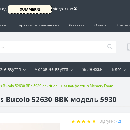
 Код:
Діє до 30.08 🏖️
SUMMER ⧉
 нас
Гарантія та повернення
Доставка
Оплата
Контак
оче взуття
Чоловіче взуття
% Знижки
Блог
rs Bucolo 52630 BBK 5930 оригінальні та комфортні з Memory Foam
rs Bucolo 52630 BBK модель 5930
Відгуки:
(2)