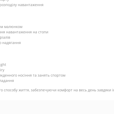
 розподілу навантаження
ним малюнком
ння навантаження на стопи
ріалів
о надягання
ight
ігу
сякденного носіння та занять спортом
кладання
ого способу життя, забезпечуючи комфорт на весь день завдяки 