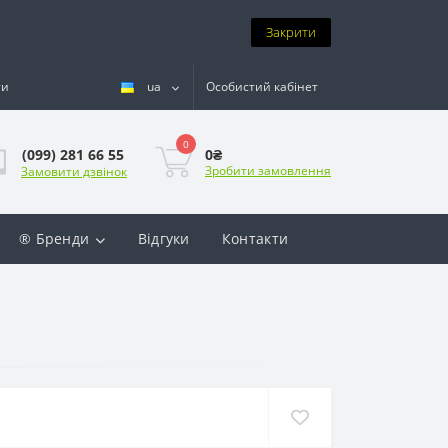
Закрити
ти
ua
Особистий кабінет
0
0₴
(099) 281 66 55
Зробити замовлення
Замовити дзвінок
® Бренди
Відгуки
Контакти