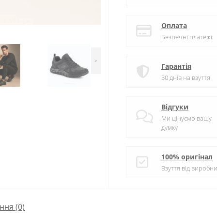
Оплата
Безпечні платежі
>
Гарантія
30 днів на взуття
Відгуки
Ми цінуємо вашу
думку
100% оригінал
Взуття від виробни
ння
(0)