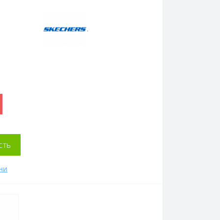
.
сть
ни