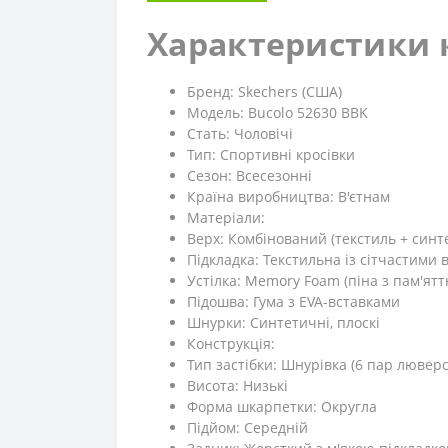
Характеристики к
Бренд: Skechers (США)
Модель: Bucolo 52630 BBK
Стать: Чоловічі
Тип: Спортивні кросівки
Сезон: Всесезонні
Країна виробництва: В'єтнам
Матеріали:
Верх: Комбінований (текстиль + синт
Підкладка: Текстильна із сітчастими 
Устілка: Memory Foam (піна з пам'ят
Підошва: Гума з EVA-вставками
Шнурки: Синтетичні, плоскі
Конструкція:
Тип застібки: Шнурівка (6 пар люверс
Висота: Низькі
Форма шкарпетки: Округла
Підйом: Середній