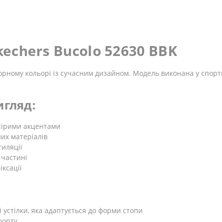
kechers Bucolo 52630 BBK
 чорному кольорі із сучасним дизайном. Модель виконана у спор
игляд:
сірими акцентами
их матеріалів
тиляції
 частині
ксації
 устілки, яка адаптується до форми стопи
форту