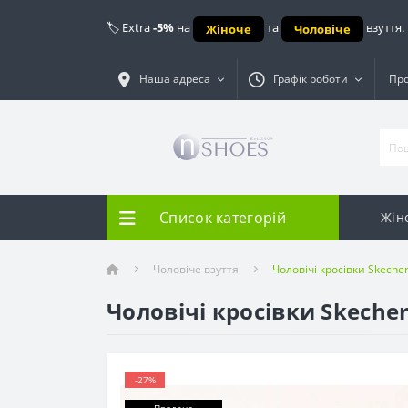
🏷️ Extra
-5%
на
та
взуття.
Жіноче
Чоловіче
Наша адреса
Графік роботи
Про
Список категорій
Жін
Чоловіче взуття
Чоловічі кросівки Skeche
Чоловічі кросівки Skeche
-27%