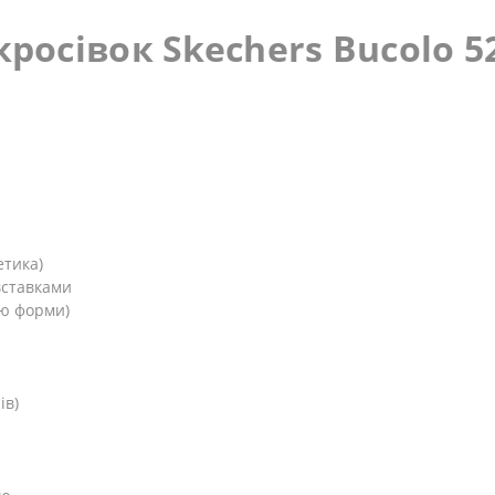
росівок Skechers Bucolo 5
етика)
вставками
тю форми)
ів)