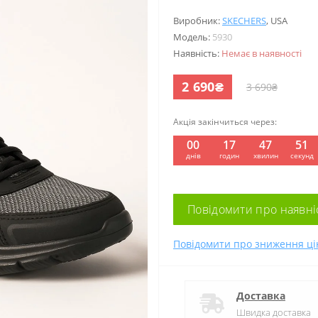
Виробник:
SKECHERS
,
USA
Модель:
5930
Наявність:
Немає в наявності
2 690₴
3 690₴
Акція закінчиться через:
00
17
47
50
:
:
:
днів
годин
хвилин
секунд
Повідомити про наявні
Повідомити про зниження ці
Доставка
Швидка доставка