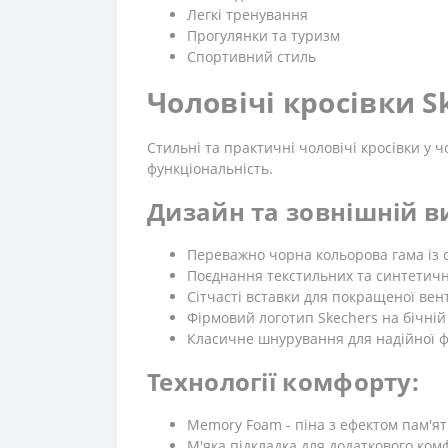
Легкі тренування
Прогулянки та туризм
Спортивний стиль
Чоловічі кросівки S
Стильні та практичні чоловічі кросівки у
функціональність.
Дизайн та зовнішній в
Переважно чорна кольорова гама із 
Поєднання текстильних та синтетичн
Сітчасті вставки для покращеної вен
Фірмовий логотип Skechers на бічній
Класичне шнурування для надійної фі
Технології комфорту:
Memory Foam - піна з ефектом пам'яті
М'яка підкладка для додаткового ком