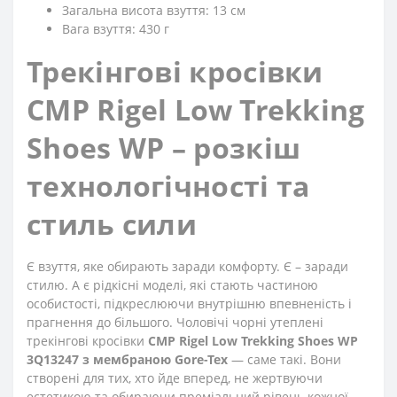
Загальна висота взуття: 13 см
Вага взуття: 430 г
Трекінгові кросівки
CMP Rigel Low Trekking
Shoes WP – розкіш
технологічності та
стиль сили
Є взуття, яке обирають заради комфорту. Є – заради
стилю. А є рідкісні моделі, які стають частиною
особистості, підкреслюючи внутрішню впевненість і
прагнення до більшого. Чоловічі чорні утеплені
трекінгові кросівки
CMP Rigel Low Trekking Shoes WP
3Q13247 з мембраною Gore-Tex
— саме такі. Вони
створені для тих, хто йде вперед, не жертвуючи
естетикою та обираючи преміальний рівень кожної