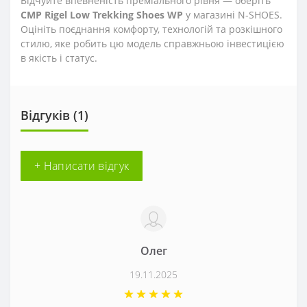
Відчуйте впевненість преміального рівня — оберіть
CMP Rigel Low Trekking Shoes WP
у магазині N-SHOES.
Оцініть поєднання комфорту, технологій та розкішного
стилю, яке робить цю модель справжньою інвестицією
в якість і статус.
Відгуків (1)
+ Написати відгук
Олег
19.11.2025