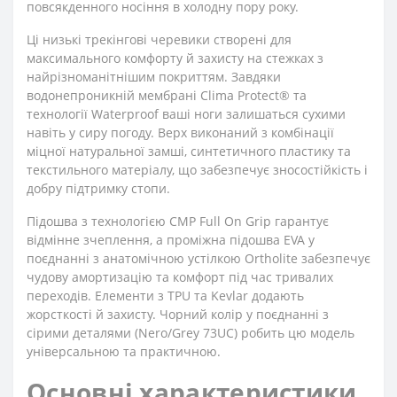
повсякденного носіння в холодну пору року.
Ці низькі трекінгові черевики створені для
максимального комфорту й захисту на стежках з
найрізноманітнішим покриттям. Завдяки
водонепроникній мембрані Clima Protect® та
технології Waterproof ваші ноги залишаться сухими
навіть у сиру погоду. Верх виконаний з комбінації
міцної натуральної замші, синтетичного пластику та
текстильного матеріалу, що забезпечує зносостійкість і
добру підтримку стопи.
Підошва з технологією CMP Full On Grip гарантує
відмінне зчеплення, а проміжна підошва EVA у
поєднанні з анатомічною устілкою Ortholite забезпечує
чудову амортизацію та комфорт під час тривалих
переходів. Елементи з TPU та Kevlar додають
жорсткості й захисту. Чорний колір у поєднанні з
сірими деталями (Nero/Grey 73UC) робить цю модель
універсальною та практичною.
Основні характеристики