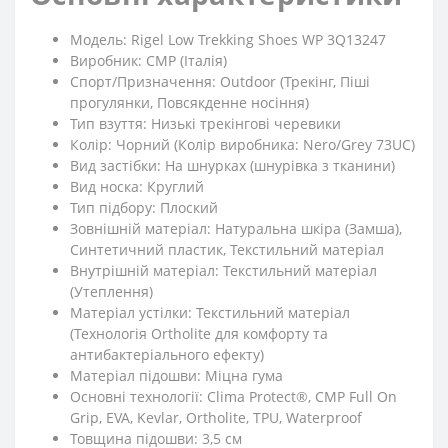
Модель: Rigel Low Trekking Shoes WP 3Q13247
Виробник: CMP (Італія)
Спорт/Призначення: Outdoor (Трекінг, Піші
прогулянки, Повсякденне носіння)
Тип взуття: Низькі трекінгові черевики
Колір: Чорний (Колір виробника: Nero/Grey 73UC)
Вид застібки: На шнурках (шнурівка з тканини)
Вид носка: Круглий
Тип підбору: Плоский
Зовнішній матеріал: Натуральна шкіра (Замша),
Синтетичний пластик, Текстильний матеріал
Внутрішній матеріал: Текстильний матеріал
(Утеплення)
Матеріал устілки: Текстильний матеріал
(Технологія Ortholite для комфорту та
антибактеріального ефекту)
Матеріал підошви: Міцна гума
Основні технології: Clima Protect®, CMP Full On
Grip, EVA, Kevlar, Ortholite, TPU, Waterproof
Товщина підошви: 3,5 см