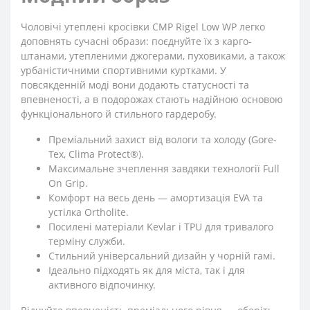
Чоловічі утеплені кросівки CMP Rigel Low WP легко
доповнять сучасні образи: поєднуйте їх з карго-
штанами, утепленими джогерами, пуховиками, а також
урбаністичними спортивними куртками. У
повсякденній моді вони додають статусності та
впевненості, а в подорожах стають надійною основою
функціонального й стильного гардеробу.
Преміальний захист від вологи та холоду (Gore-
Tex, Clima Protect®).
Максимальне зчеплення завдяки технології Full
On Grip.
Комфорт на весь день — амортизація EVA та
устілка Ortholite.
Посилені матеріали Kevlar і TPU для тривалого
терміну служби.
Стильний універсальний дизайн у чорній гамі.
Ідеально підходять як для міста, так і для
активного відпочинку.