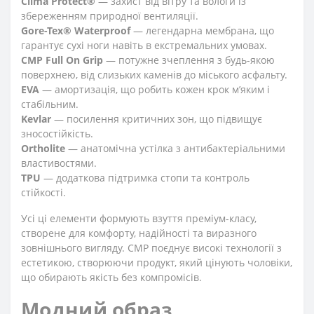
Clima Protect®
— захист від вітру та вологи із
збереженням природної вентиляції.
Gore-Tex® Waterproof
— легендарна мембрана, що
гарантує сухі ноги навіть в екстремальних умовах.
CMP Full On Grip
— потужне зчеплення з будь-якою
поверхнею, від слизьких каменів до міського асфальту.
EVA
— амортизація, що робить кожен крок м’яким і
стабільним.
Kevlar
— посилення критичних зон, що підвищує
зносостійкість.
Ortholite
— анатомічна устілка з антибактеріальними
властивостями.
TPU
— додаткова підтримка стопи та контроль
стійкості.
Усі ці елементи формують взуття преміум-класу,
створене для комфорту, надійності та виразного
зовнішнього вигляду. CMP поєднує високі технології з
естетикою, створюючи продукт, який цінують чоловіки,
що обирають якість без компромісів.
Модний образ