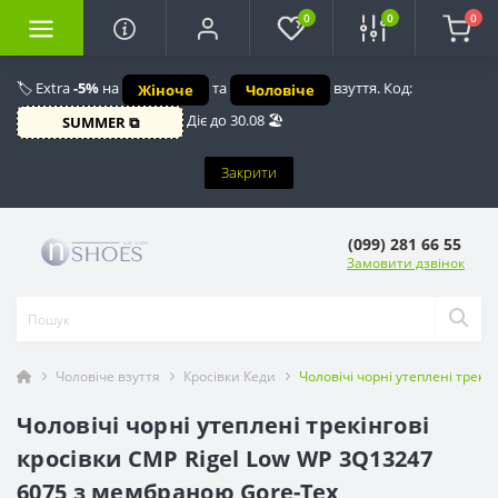
0
0
0
🏷️ Extra
-5%
на
та
взуття. Код:
Жіноче
Чоловіче
Діє до 30.08 🏖️
SUMMER ⧉
Закрити
(099) 281 66 55
Замовити дзвінок
Чоловіче взуття
Кросівки Кеди
Чоловічі чорні утеплені трекі
Чоловічі чорні утеплені трекінгові
кросівки CMP Rigel Low WP 3Q13247
6075 з мембраною Gore-Tex