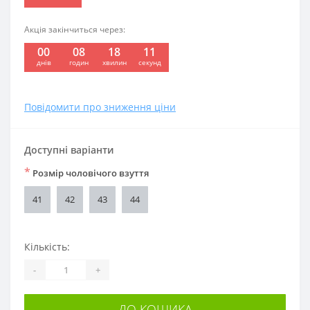
Акція закінчиться через:
00
08
18
10
:
:
:
днів
годин
хвилин
секунд
Повідомити про зниження ціни
Доступні варіанти
*
Розмір чоловічого взуття
41
42
43
44
Кількість:
-
+
ДО КОШИКА