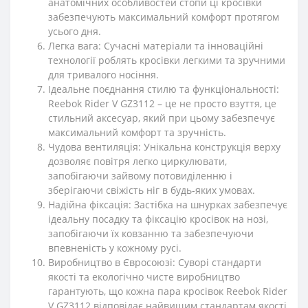
анатомічних особливостей стопи ці кросівки
забезпечують максимальний комфорт протягом
усього дня.
Легка вага: Сучасні матеріали та інноваційні
технології роблять кросівки легкими та зручними
для тривалого носіння.
Ідеальне поєднання стилю та функціональності:
Reebok Rider V GZ3112 – це не просто взуття, це
стильний аксесуар, який при цьому забезпечує
максимальний комфорт та зручність.
Чудова вентиляція: Унікальна конструкція верху
дозволяє повітря легко циркулювати,
запобігаючи зайвому потовиділенню і
зберігаючи свіжість ніг в будь-яких умовах.
Надійна фіксація: Застібка на шнурках забезпечує
ідеальну посадку та фіксацію кросівок на нозі,
запобігаючи їх ковзанню та забезпечуючи
впевненість у кожному русі.
Виробництво в Євросоюзі: Суворі стандарти
якості та екологічно чисте виробництво
гарантують, що кожна пара кросівок Reebok Rider
V GZ3112 відповідає найвищим стандартам якості