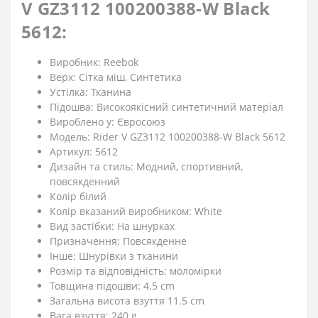
V GZ3112 100200388-W Black
5612:
Виробник: Reebok
Верх: Cітка міш, Синтетика
Устілка: Тканина
Підошва: Високоякісний синтетичний матеріал
Вироблено у: Євросоюз
Модель: Rider V GZ3112 100200388-W Black 5612
Артикул: 5612
Дизайн та стиль: Модний, спортивний,
повсякденний
Колір білий
Колір вказаний виробником: White
Вид застібки: На шнурках
Призначення: Повсякденне
Iнше: Шнурівки з тканини
Розмір та відповідність: моломірки
Товщина підошви: 4.5 cm
Загальна висота взуття 11.5 cm
Вага взуття: 240 g