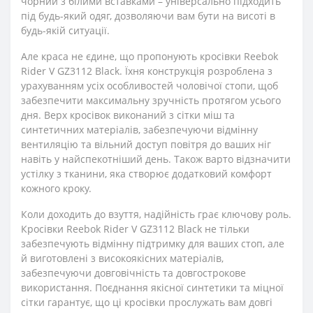
чорний з білими вставками – універсально підходить
під будь-який одяг, дозволяючи вам бути на висоті в
будь-якій ситуації.
Але краса не єдине, що пропонують кросівки Reebok
Rider V GZ3112 Black. Їхня конструкція розроблена з
урахуванням усіх особливостей чоловічої стопи, щоб
забезпечити максимальну зручність протягом усього
дня. Верх кросівок виконаний з сітки міш та
синтетичних матеріалів, забезпечуючи відмінну
вентиляцію та вільний доступ повітря до ваших ніг
навіть у найспекотніший день. Також варто відзначити
устілку з тканини, яка створює додатковий комфорт
кожного кроку.
Коли доходить до взуття, надійність грає ключову роль.
Кросівки Reebok Rider V GZ3112 Black не тільки
забезпечують відмінну підтримку для ваших стоп, але
й виготовлені з високоякісних матеріалів,
забезпечуючи довговічність та довгострокове
використання. Поєднання якісної синтетики та міцної
сітки гарантує, що ці кросівки прослужать вам довгі