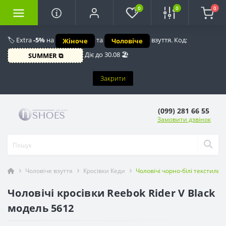
0
0
0
🏷️ Extra
-5%
на
та
взуття. Код:
Жіноче
Чоловіче
Діє до 30.08 🏖️
SUMMER ⧉
Закрити
(099) 281 66 55
Замовити дзвінок
Чоловіче взуття
Кросівки Кеди
Чоловічі чорно-білі текстильн
Чоловічі кросівки Reebok Rider V Black
модель 5612