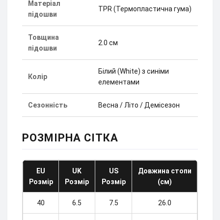
Матеріал
TPR (Термопластична гума)
підошви
Товщина
2.0 см
підошви
Білий (White) з синіми
Колір
елементами
Сезонність
Весна / Літо / Демісезон
РОЗМІРНА СІТКА
EU
UK
US
Довжина стопи
Розмір
Розмір
Розмір
(см)
40
6.5
7.5
26.0