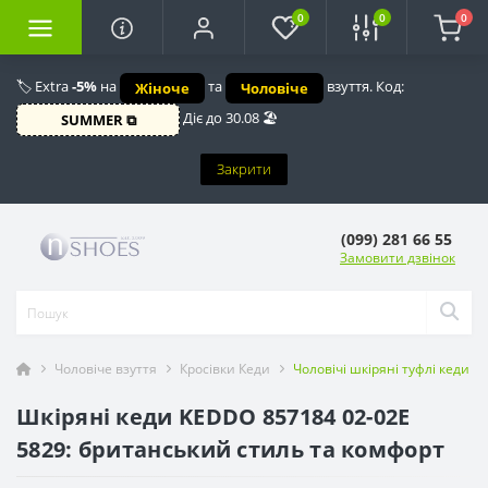
0
0
0
🏷️ Extra
-5%
на
та
взуття. Код:
Жіноче
Чоловіче
Діє до 30.08 🏖️
SUMMER ⧉
Закрити
(099) 281 66 55
Замовити дзвінок
Чоловіче взуття
Кросівки Кеди
Чоловічі шкіряні туфлі кеди K
Шкіряні кеди KEDDO 857184 02-02E
5829: британський стиль та комфорт