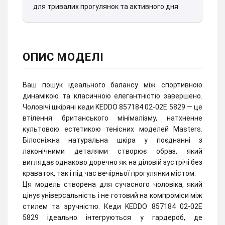
для тривалих прогулянок та активного дня.
ОПИС МОДЕЛІ
Ваш пошук ідеального балансу між спортивною
динамікою та класичною елегантністю завершено.
Чоловічі шкіряні кеди KEDDO 857184 02-02E 5829 — це
втілення британського мінімалізму, натхненне
культовою естетикою тенісних моделей Masters.
Білосніжна натуральна шкіра у поєднанні з
лаконічними деталями створює образ, який
виглядає однаково доречно як на діловій зустрічі без
краваток, так і під час вечірньої прогулянки містом.
Ця модель створена для сучасного чоловіка, який
цінує універсальність і не готовий на компроміси між
стилем та зручністю. Кеди KEDDO 857184 02-02E
5829 ідеально інтегруються у гардероб, де