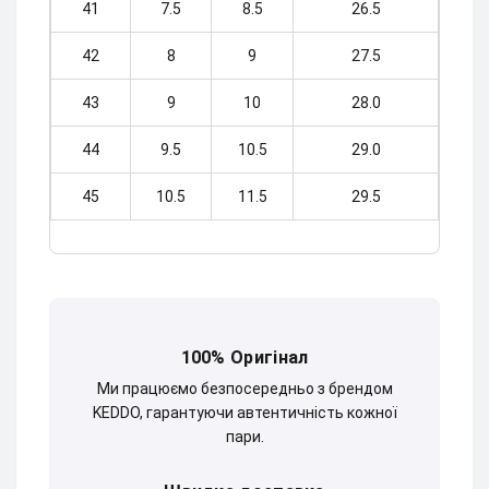
41
7.5
8.5
26.5
42
8
9
27.5
43
9
10
28.0
44
9.5
10.5
29.0
45
10.5
11.5
29.5
100% Оригінал
Ми працюємо безпосередньо з брендом
KEDDO, гарантуючи автентичність кожної
пари.