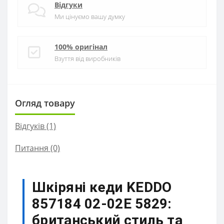
Відгуки
Ми цінуємо вашу думку
100% оригінал
Взуття від виробників
Огляд товару
Відгуків (1)
Питання
(0)
Шкіряні кеди KEDDO
857184 02-02E 5829:
британський стиль та