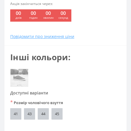
Акція закінчиться через:
00
00
00
00
:
:
:
днів
годин
хвилин
секунд
Повідомити про зниження ціни
Інші кольори:
Доступні варіанти
*
Розмір чоловічого взуття
41
43
44
45