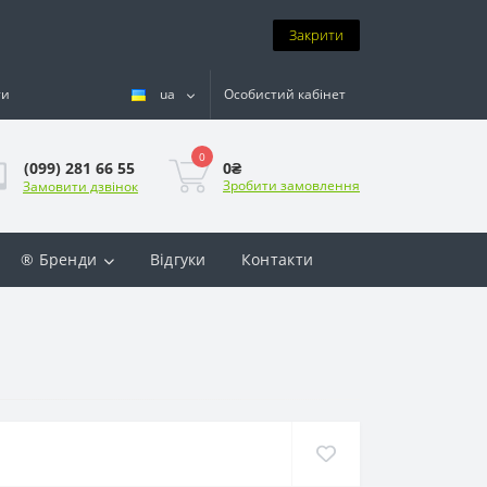
Закрити
ти
ua
Особистий кабінет
0
0₴
(099) 281 66 55
Зробити замовлення
Замовити дзвінок
® Бренди
Відгуки
Контакти