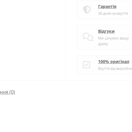
Гарантія
30 днів на взуття
Відгуки
Ми цінуємо вашу
думку
100% оригінал
Взуття від виробни
ння
(0)