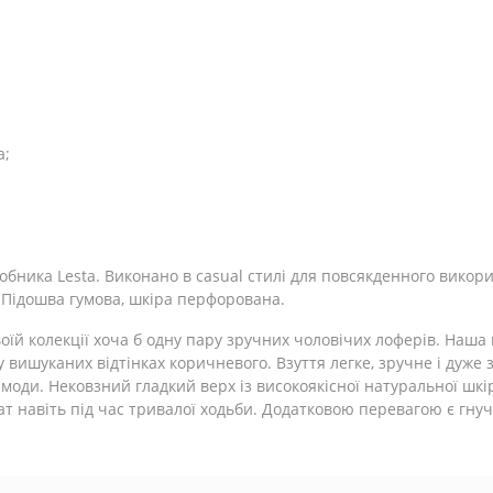
а;
бника Lesta. Виконано в casual стилі для повсякденного викорис
 Підошва гумова, шкіра перфорована.
їй колекції хоча б одну пару зручних чоловічих лоферів. Наша 
 у вишуканих відтінках коричневого. Взуття легке, зручне і дуже
моди. Нековзний гладкий верх із високоякісної натуральної шкір
 навіть під час тривалої ходьби. Додатковою перевагою є гнуч