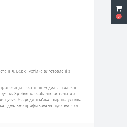
0
тання. Верх і устілка виготовлені з
пропозиція – остання модель з колекції
 зручне. Зроблено особливо ретельно з
и нубук. Усередині м'яка шкіряна устілка
ка, ідеально профільована підошва, яка