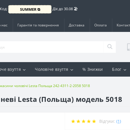
 Код:
Діє до 30.08 🏖️
SUMMER ⧉
 нас
Гарантія та повернення
Доставка
Оплата
Контак
оче взуття
Чоловіче взуття
% Знижки
Блог
касини чоловічі Lesta Польща 242-4311-2-2058 5018
неві Lesta (Польща) модель 5018
Відгуки:
(1)