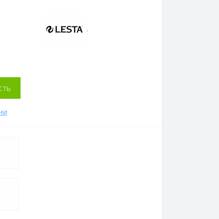
.
сть
ни