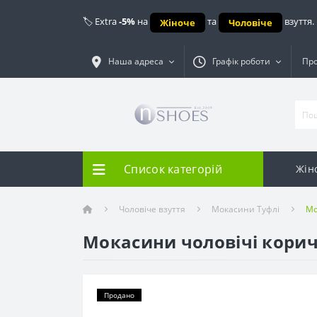
🏷️ Extra
-5%
на
та
взуття.
Жіноче
Чоловіче
Наша адреса
Графік роботи
Про
Список категорій
Жін
Чоловіче взуття
Мокасини Туфлі
Мо
Мокасини чоловічі корич
Продано