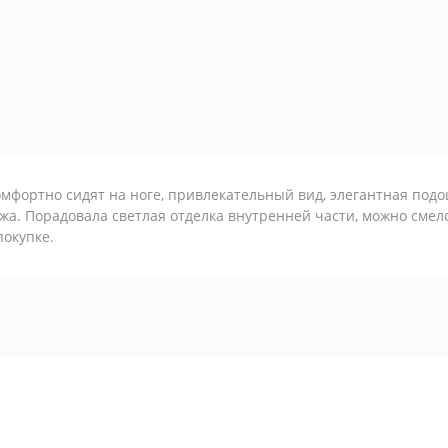
мфортно сидят на ноге, привлекательный вид, элегантная под
жа. Порадовала светлая отделка внутренней части, можно смел
покупке.