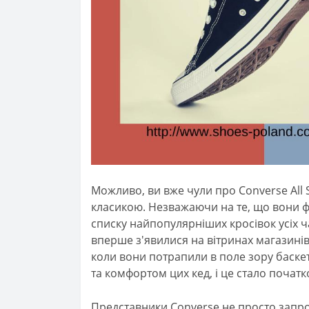
Можливо, ви вже чули про Converse All S
класикою. Незважаючи на те, що вони ф
списку найпопулярніших кросівок усіх час
вперше з'явилися на вітринах магазинів
коли вони потрапили в поле зору баске
та комфортом цих кед, і це стало початко
Представники Converse не просто запро