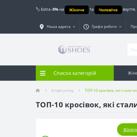
🏷️ Extra
-5%
на
та
взуття.
Жіноче
Чоловіче
Наша адреса
Графік роботи
Про
Список категорій
Жін
Історії успіху
ТОП-10 кросівок, які стали 
ТОП-10 кросівок, які ста
Жіноч