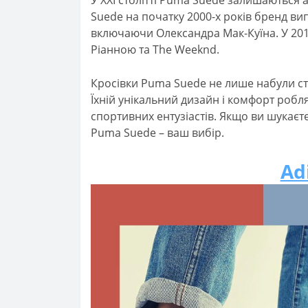
У XXI столітті Puma Suede залишаються 
Suede на початку 2000-х років бренд ви
включаючи Олександра Мак-Куїна. У 2010
Ріанною та The Weeknd.
Кросівки Puma Suede не лише набули ст
Їхній унікальний дизайн і комфорт роб
спортивних ентузіастів. Якщо ви шукаєте к
Puma Suede – ваш вибір.
Ad