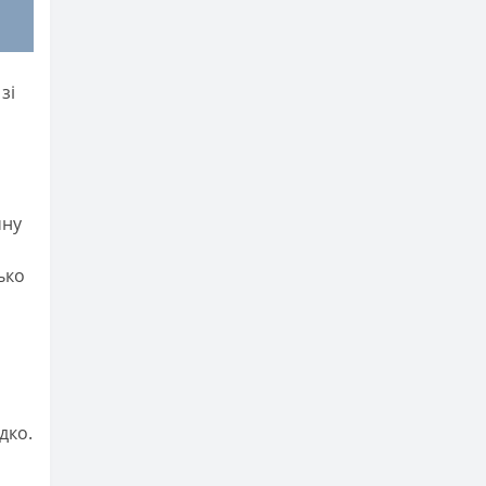
зі
мну
ько
дко.