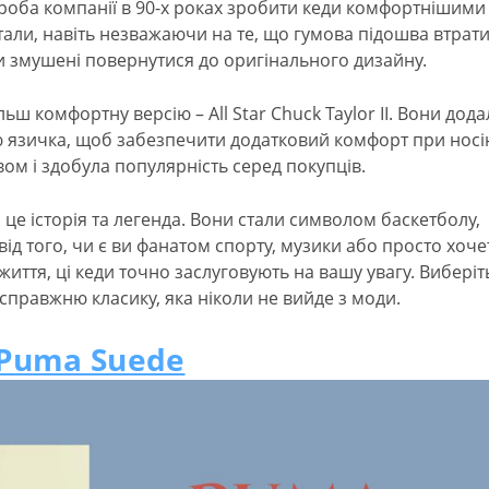
проба компанії в 90-х роках зробити кеди комфортнішими
тали, навіть незважаючи на те, що гумова підошва втрат
ули змушені повернутися до оригінального дизайну.
ьш комфортну версію – All Star Chuck Taylor II. Вони дод
ію язичка, щоб забезпечити додатковий комфорт при носін
м і здобула популярність серед покупців.
и, це історія та легенда. Вони стали символом баскетболу,
ід того, чи є ви фанатом спорту, музики або просто хоче
иття, ці кеди точно заслуговують на вашу увагу. Виберіт
у справжню класику, яка ніколи не вийде з моди.
Puma Suede