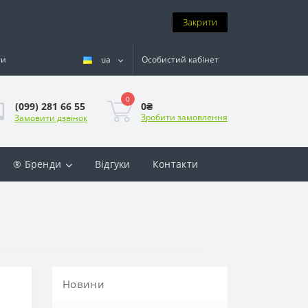
Закрити
ти
ua
Особистий кабінет
0
0₴
(099) 281 66 55
Зробити замовлення
Замовити дзвінок
® Бренди
Відгуки
Контакти
Новини