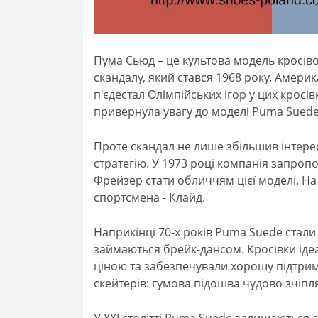
Пума Сьюд – це культова модель кросіво
скандалу, який стався 1968 року. Америк
п'єдестал Олімпійських ігор у цих кросі
привернула увагу до моделі Puma Suede
Проте скандал не лише збільшив інтере
стратегію. У 1973 році компанія запроп
Фрейзер стати обличчям цієї моделі. На
спортсмена - Клайд.
Наприкінці 70-х років Puma Suede стал
займаються брейк-дансом. Кросівки ідеа
ціною та забезпечували хорошу підтрим
скейтерів: гумова підошва чудово зчіп