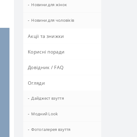
-
Новини для жінок
-
Новини для чоловіків
Акції та знижки
Корисні поради
Довідник / FAQ
Огляди
-
Дайджест взуття
-
Модний Look
-
Фотогалерея взуття