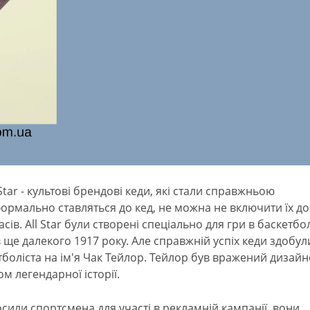
tar - культові брендові кеди, які стали справжньою
ормально ставляться до кед, не можна не включити їх до
ів. All Star були створені спеціально для гри в баскетбол
 ще далекого 1917 року. Але справжній успіх кеди здобул
тболіста на ім'я Чак Тейлор. Тейлор був вражений дизай
м легендарної історії.
сили спортсмена для участі в рекламній кампанії, вони