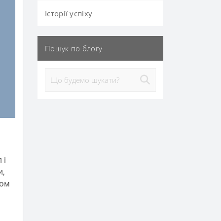
Історії успіху
Пошук по блогу
 і
и,
ном