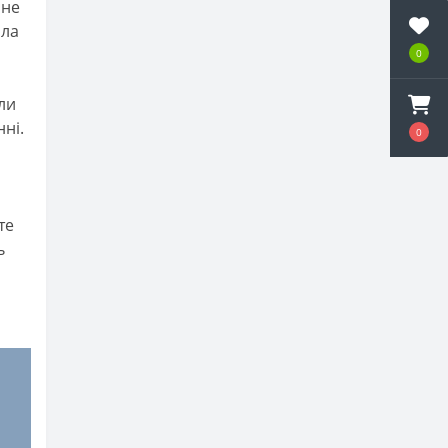
 не
ила
0
али
ні.
0
те
ь