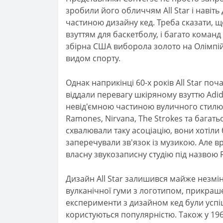
зробили його обличчям All Star і навіть
частиною дизайну кед. Треба сказати, 
взуттям для баскетболу, і багато команд
збірна США виборола золото на Олімпійс
видом спорту.
Однак наприкінці 60-х років All Star поч
віддали перевагу шкіряному взуттю Adid
невід'ємною частиною вуличного стилю 
Ramones, Nirvana, The Strokes та багать
схвалювали таку асоціацію, вони хотіли 
заперечували зв'язок із музикою. Але вр
власну звукозаписну студію під назвою 
Дизайн All Star залишився майже незмі
вулканічної гуми з логотипом, прикраше
експерименти з дизайном кед були успіш
користуються популярністю. Також у 196