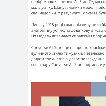
невід'ємною частиною All Star. Однак с
мала успіху. Шанувальники моделі повс
свої недоліки. У результаті Converse б
Лише у 2015 році компанія випустила біл
анатомічну устілку та додаткову фіксац
Ця модель виявилася справжнім прориво
Converse All Star - це не просто кросівк
вуличного стилю та музики. Незалежно в
додати трохи стилю у своє повсякденне ж
свою пару Converse All Star і пориньте 