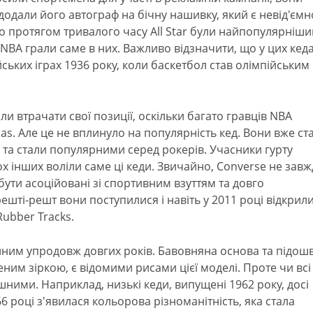
 додали його автограф на бічну нашивку, який є невід'єм
що протягом тривалого часу All Star були найпопулярніш
 NBA грали саме в них. Важливо відзначити, що у цих кед
ьких іграх 1936 року, коли баскетбол став олімпійським
али втрачати свої позиції, оскільки багато гравців NBA
as. Але це не вплинуло на популярність кед. Вони вже ст
та стали популярними серед рокерів. Учасники гурту
ох інших воліли саме ці кеди. Звичайно, Converse не зав
бути асоційовані зі спортивним взуттям та довго
ешті-решт вони поступилися і навіть у 2011 році відкрил
Rubber Tracks.
нним упродовж довгих років. Бавовняна основа та підошв
ним зіркою, є відомими рисами цієї моделі. Проте чи всі
ними. Наприклад, низькі кеди, випущені 1962 року, досі
6 році з'явилася кольорова різноманітність, яка стала