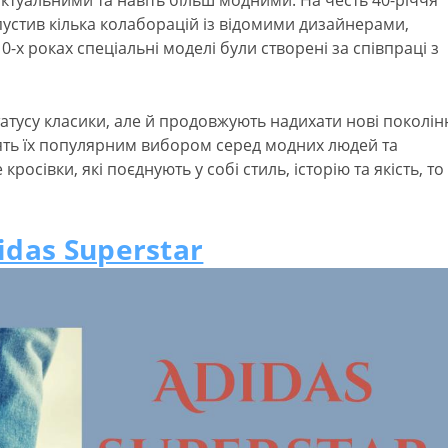
актуальними та навіть більш модними. На честь 40-річчя
пустив кілька колаборацій із відомими дизайнерами,
-х роках спеціальні моделі були створені за співпраці з
атусу класики, але й продовжують надихати нові поколін
лять їх популярним вибором серед модних людей та
росівки, які поєднують у собі стиль, історію та якість, то
idas Superstar