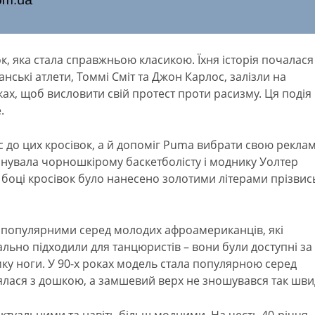
к, яка стала справжньою класикою. Їхня історія почалася 
анські атлети, Томмі Сміт та Джон Карлос, залізли на
вках, щоб висловити свій протест проти расизму. Ця подія
.
с до цих кросівок, а й допоміг Puma вибрати свою рекла
онувала чорношкірому баскетболісту і моднику Уолтер
 боці кросівок було нанесено золотими літерами прізвис
и популярними серед молодих афроамериканців, які
льно підходили для танцюристів – вони були доступні за
ку ноги. У 90-х роках модель стала популярною серед
лялася з дошкою, а замшевий верх не зношувався так шви