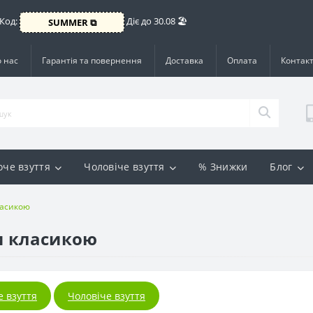
 Код:
Діє до 30.08 🏖️
SUMMER ⧉
 нас
Гарантія та повернення
Доставка
Оплата
Контак
оче взуття
Чоловіче взуття
% Знижки
Блог
класикою
ли класикою
е взуття
Чоловіче взуття