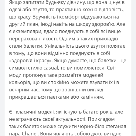
Якщо запитати будь-яку дівчину, що вона цінує в
одязі або взуття, то практично кожна відповість,
що красу. Зручність і комфорт відсуваються на
другий план, іноді навіть на шкоду здоров'ю. Але
є екземпляри, вдало поєднують в собі всі вище
перераховані якості. Одним з таких прикладів
стали балетки. Унікальність цього взуття полягає
в тому, що вони відмінно поєднують в собі
«здоров'я і красу». Якщо думаєте, що балетки - це
символ стилю casual, то ви помиляєтеся. Світ
моди пропонує таке розмаїття моделей і
кольорів, що ви спокійно можете взувати їх і в
вечірній час, тому що зовнішній вигляд
прикрашається паєтками або камінням.
Є і класичні моделі, які існують багато років, але
не втрачають своєї актуальності. Прикладом
таких балеток може служити чорно-біла стеганая
пара Chanel. Вони являють собою дуже вигідне