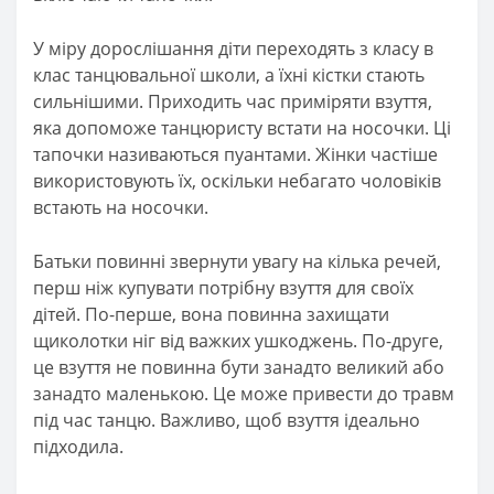
У міру дорослішання діти переходять з класу в
клас танцювальної школи, а їхні кістки стають
сильнішими. Приходить час приміряти взуття,
яка допоможе танцюристу встати на носочки. Ці
тапочки називаються пуантами. Жінки частіше
використовують їх, оскільки небагато чоловіків
встають на носочки.
Батьки повинні звернути увагу на кілька речей,
перш ніж купувати потрібну взуття для своїх
дітей. По-перше, вона повинна захищати
щиколотки ніг від важких ушкоджень. По-друге,
це взуття не повинна бути занадто великий або
занадто маленькою. Це може привести до травм
під час танцю. Важливо, щоб взуття ідеально
підходила.