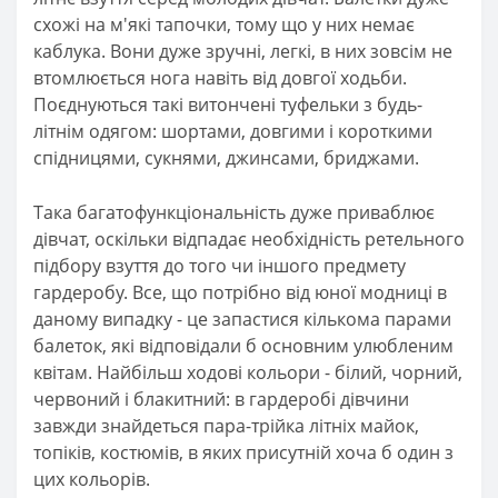
схожі на м'які тапочки, тому що у них немає
каблука. Вони дуже зручні, легкі, в них зовсім не
втомлюється нога навіть від довгої ходьби.
Поєднуються такі витончені туфельки з будь-
літнім одягом: шортами, довгими і короткими
спідницями, сукнями, джинсами, бриджами.
Така багатофункціональність дуже приваблює
дівчат, оскільки відпадає необхідність ретельного
підбору взуття до того чи іншого предмету
гардеробу. Все, що потрібно від юної модниці в
даному випадку - це запастися кількома парами
балеток, які відповідали б основним улюбленим
квітам. Найбільш ходові кольори - білий, чорний,
червоний і блакитний: в гардеробі дівчини
завжди знайдеться пара-трійка літніх майок,
топіків, костюмів, в яких присутній хоча б один з
цих кольорів.