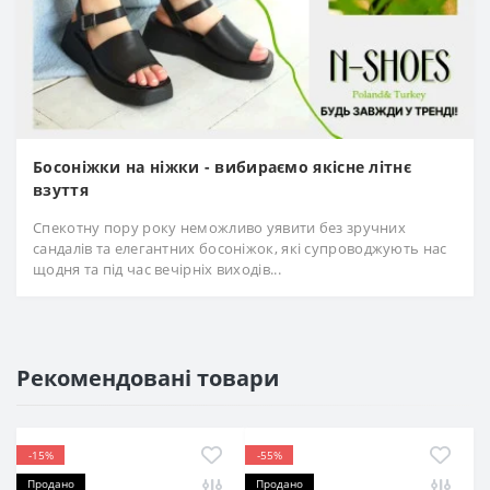
Босоніжки на ніжки - вибираємо якісне літнє
взуття
Спекотну пору року неможливо уявити без зручних
сандалів та елегантних босоніжок, які супроводжують нас
щодня та під час вечірніх виходів...
Рекомендовані товари
-15%
-55%
Продано
Продано