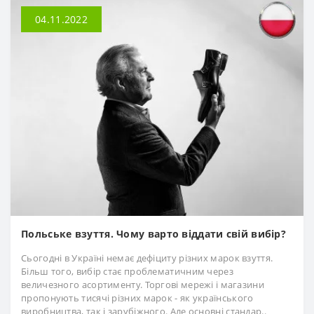
04.11.2022
Польське взуття. Чому варто віддати свій вибір?
Сьогодні в Україні немає дефіциту різних марок взуття.
Більш того, вибір стає проблематичним через
величезного асортименту. Торгові мережі і магазини
пропонують тисячі різних марок - як українського
виробництва, так і зарубіжного. Але основні стандар..