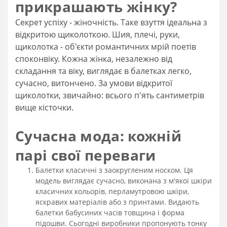
прикрашають жінку?
Секрет успіху - жіночність. Таке взуття ідеальна з
відкритою щиколоткою. Шия, плечі, руки,
щиколотка - об'єкти романтичних мрій поетів
споконвіку. Кожна жінка, незалежно від
складання та віку, виглядає в балетках легко,
сучасно, витончено. За умови відкритої
щиколотки, звичайно: всього п'ять сантиметрів
вище кісточки.
Сучасна мода: кожній
парі свої переваги
Балетки класичні з заокругленим носком. Ця
модель виглядає сучасно, виконана з м'якої шкіри
класичних кольорів, перламутровою шкіри,
яскравих матеріалів або з принтами. Видають
балетки бабусиних часів товщина і форма
підошви. Сьогодні виробники пропонують тонку