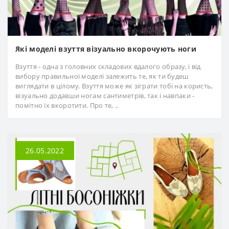
Які моделі взуття візуально вкорочують ноги
Взуття - одна з головних складових вдалого образу, і від
вибору правильної моделі залежить те, як ти будеш
виглядати в цілому. Взуття може як зіграти тобі на користь,
візуально додавши ногам сантиметрів, так і навпаки -
помітно їх вкоротити. Про те, ..
26.05.2022