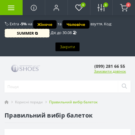
0
0
0
🏷️ Extra
-5%
на
та
взуття. Код:
Жіноче
Чоловіче
Діє до 30.08 🏖️
SUMMER ⧉
Закрити
(099) 281 66 55
Замовити дзвінок
Корисні поради
Правильний вибір балеток
Правильний вибір балеток