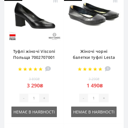
Туфлі жіночі Visconi
Жіночі чорні
Польща 7002707001
балетки туфлі Lesta
nero + krok 4996
Польща 2414137-1-
1
1
1036 czarni 5029 з
ортопедичною
3 890₴
3 290₴
устілкою з
3 290₴
1 490₴
натуральної шкіри
від польської
-
+
-
+
фабрики
НЕМАЄ В НАЯВНОСТІ
НЕМАЄ В НАЯВНОСТІ