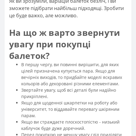
Як ви зрозуміли, варіацій балеток безліч, і ви
зможете підібрати найбільш підходящі. Зробити
це буде важко, але можливо.
На що ж варто звернути
увагу при покупці
балеток?
В першу чергу, ви повинні вирішити, для яких
цілей призначена купується пара. Якщо для
вечірніх виходів, то придбайте моделі яскравих
кольорів або декоровані різними елементами.
Звертайте увагу, щоб всі деталі були надійно
прикріплені.
Якщо для щоденної шкарпетки на роботу або
університет, то віддавайте перевагу шкіряним
парам.
Якщо ви страждаєте плоскостопістю - низький
каблучок буде дуже доречний.
Перед покупкою не меншу увагу слід приділяти