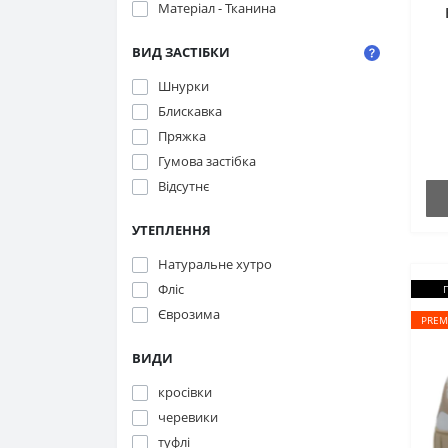
Матеріал - Тканина
ВИД ЗАСТІБКИ
Шнурки
Блискавка
Пряжка
Гумова застібка
Відсутнє
УТЕПЛЕННЯ
Натуральне хутро
Фліс
Єврозима
PREM
ВИДИ
кросівки
черевики
туфлі