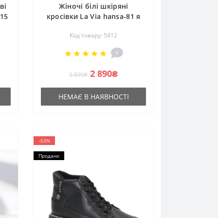
ві
Жіночі білі шкіряні
915
кросівки La Via hansa-81 я
kolu-22 5412 з натуральної
Код товару: 5412
шкіри по знижці від
польської фабрики
1
2 890₴
3 890₴
НЕМАЄ В НАЯВНОСТІ
-53%
Продано