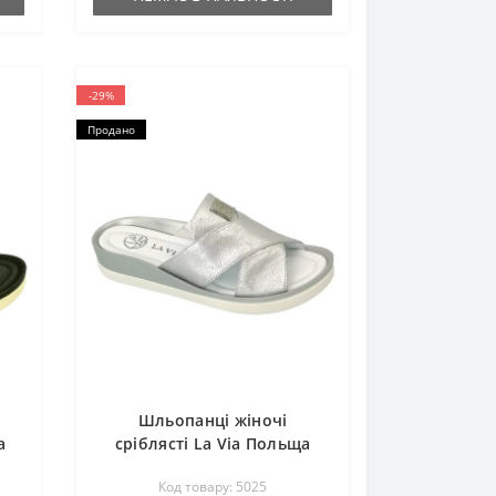
-29%
Продано
Шльопанці жіночі
а
сріблясті La Via Польща
4403-7 5025
Код товару: 5025