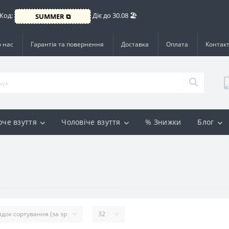
 Код:
Діє до 30.08 🏖️
SUMMER ⧉
 нас
Гарантія та повернення
Доставка
Оплата
Контак
оче взуття
Чоловіче взуття
% Знижки
Блог