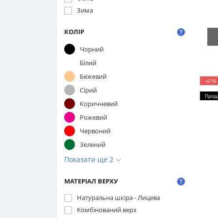
Зима
КОЛІР
Чорний
Білий
Бежевий
-41%
Сірий
Прод
Коричневий
Рожевий
Червоний
Зелений
Показати ще 2
МАТЕРІАЛ ВЕРХУ
Натуральна шкіра - Лицева
Комбінований верх