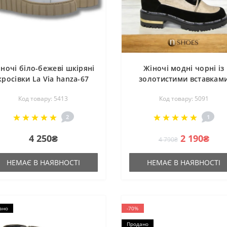
ночі біло-бежеві шкіряні
Жіночі модні чорні із
кросівки La Via hanza-67
золотистими вставкам
osella bialo bezowa зимові
черевики демісезонні L
Код товару: 5413
Код товару: 5091
5413
Via 91013-1999-kalina-5 5
з натуральної шкіри 3
2
1
розмір зі знижкою від
польської фабрики
4 250₴
2 190₴
4 790₴
НЕМАЄ В НАЯВНОСТІ
НЕМАЄ В НАЯВНОСТІ
ано
-70%
Продано