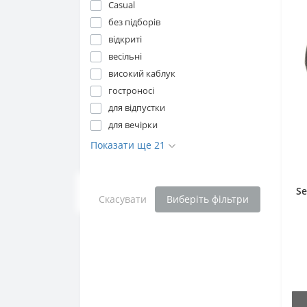
Casual
без підборів
відкриті
весільні
високий каблук
гостроносі
для відпустки
для вечірки
Показати ще 21
S
Скасувати
Виберіть фільтри