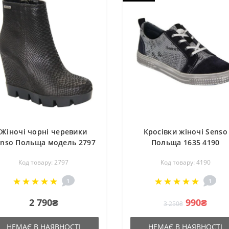
Жіночі чорні черевики
Кросівки жіночі Senso
enso Польща модель 2797
Польща 1635 4190
Код товару: 2797
Код товару: 4190
1
1
2 790₴
990₴
3 250₴
НЕМАЄ В НАЯВНОСТІ
НЕМАЄ В НАЯВНОСТІ