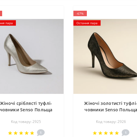
-67%
ння пара
Остання пара
Жіночі сріблясті туфлі-
Жіночі золотисті туфлі
човники Senso Польща
човники Senso Польщ
1418 2925
1418 2926
Код товару: 2925
Код товару: 2926
1
1