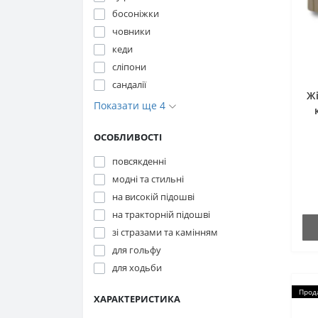
босоніжки
човники
кеди
сліпони
сандалії
Жі
Показати ще 4
r
ОСОБЛИВОСТІ
повсякденні
модні та стильні
на високій підошві
на тракторній підошві
зі стразами та камінням
для гольфу
для ходьби
Прод
ХАРАКТЕРИСТИКА