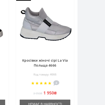
Кросівки жіночі сірі La Via
Польща 4666
Код товару: 4666
4
1 950₴
3 950₴
НЕМАЄ В НАЯВНОСТІ