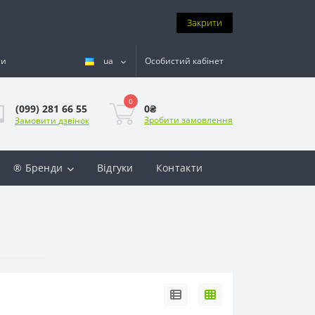
Закрити
ти
ua
Особистий кабінет
0
0₴
(099) 281 66 55
Зробити замовлення
Замовити дзвінок
® Бренди
Відгуки
Контакти