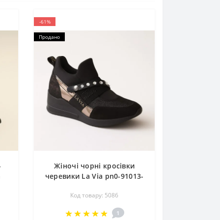
-61%
Продано
-
Жіночі чорні кросівки
а
черевики La Via pn0-91013-
1999-0093-13 5086 із
Код товару: 5086
натуральної шкіри із
золотистими вставками та
1
стразами від польського