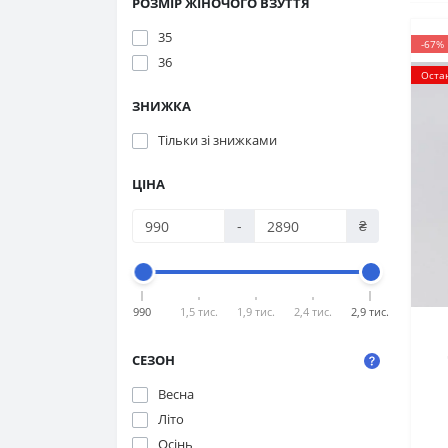
РОЗМІР ЖІНОЧОГО ВЗУТТЯ
35
-67%
36
Оста
ЗНИЖКА
Тільки зі знижками
ЦІНА
-
₴
990
1,5 тис.
1,9 тис.
2,4 тис.
2,9 тис.
СЕЗОН
Весна
Літо
Осінь