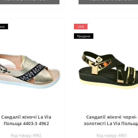
ано
-26%
Продано
Сандалії жіночі La Via
Сандалії жіночі чорні-
Польща 4403-3 4962
золотисті La Via Польщ
4403-4 4961
Код товару: 4962
Код товару: 4961