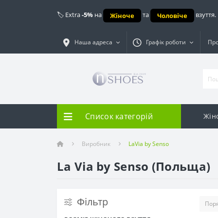
🏷️ Extra
-5%
на
та
взуття.
Жіноче
Чоловіче
Наша адреса
Графік роботи
Про
Список категорій
Жін
Виробник
LaVia by Senso
La Via by Senso (Польща)
Фiльтр