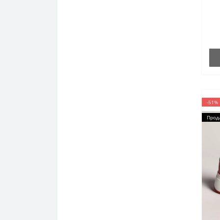
-51%
Прод