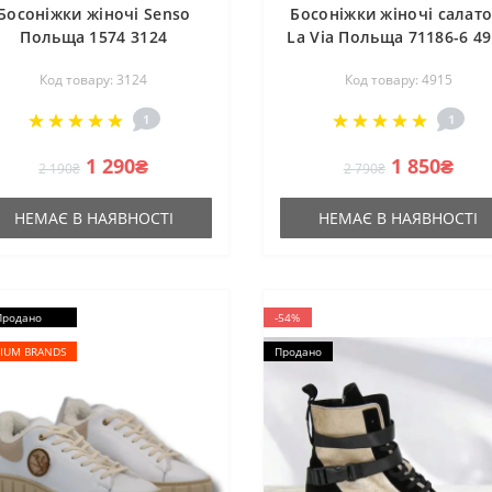
Босоніжки жіночі Senso
Босоніжки жіночі салато
Польща 1574 3124
La Via Польща 71186-6 4
Код товару: 3124
Код товару: 4915
1
1
1 290₴
1 850₴
2 190₴
2 790₴
НЕМАЄ В НАЯВНОСТІ
НЕМАЄ В НАЯВНОСТІ
Продано
-54%
IUM BRANDS
Продано