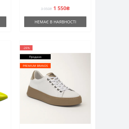
бренду
1 550₴
3 950₴
НЕМАЄ В НАЯВНОСТІ
-26%
Продано
PREMIUM BRANDS