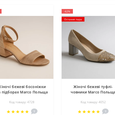
-62%
Остання пара
Жіночі бежеві босоніжки
Жіночі бежеві туфлі-
а підборах Marco Польща
човники Marco Польщ
1530p-803-p-1 4728
0834p-047-911-1 4052
Код товару: 4728
Код товару: 4052
класичні з натуральної
шкіри
1
1