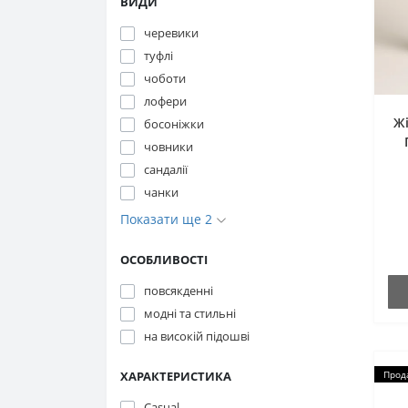
ВИДИ
черевики
туфлі
чоботи
лофери
Ж
босоніжки
човники
сандалії
чанки
Показати ще 2
ОСОБЛИВОСТІ
повсякденні
модні та стильні
на високій підошві
ХАРАКТЕРИСТИКА
Прод
Casual