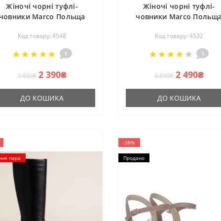
Жіночі чорні туфлі-
Жіночі чорні туфлі-
човники Marco Польща
човники Marco Польщ
1421o-041-646p 4548
1422p-041-021 4532
Код товару: 4548
Код товару: 4532
1
1
2 390₴
2 490₴
3 890₴
3 890₴
ДО КОШИКА
ДО КОШИКА
-38%
ння пара
Продано