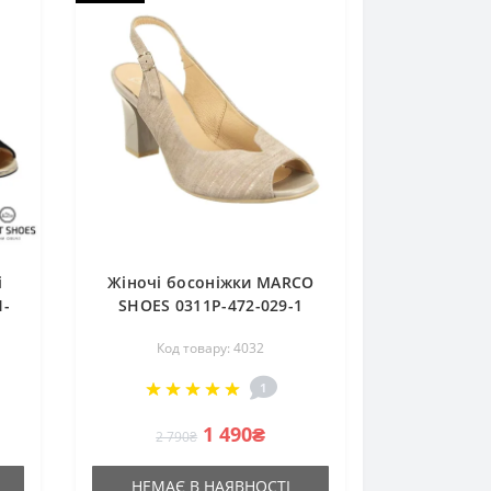
і
Жіночі босоніжки MARCO
1-
SHOES 0311P-472-029-1
szary 4032
Код товару: 4032
1
1 490₴
2 790₴
НЕМАЄ В НАЯВНОСТІ