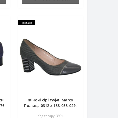
Продано
ки
Жіночі сірі туфлі Marco
376
Польща 0312p-188-038-029-
1 3994
Код товару: 3994