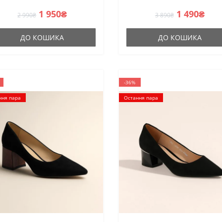
1 950₴
1 490₴
2 990₴
3 890₴
ДО КОШИКА
ДО КОШИКА
-36%
ння пара
Остання пара