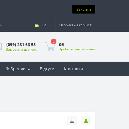
Закрити
ти
ua
Особистий кабінет
0
0₴
(099) 281 66 55
Зробити замовлення
Замовити дзвінок
® Бренди
Відгуки
Контакти