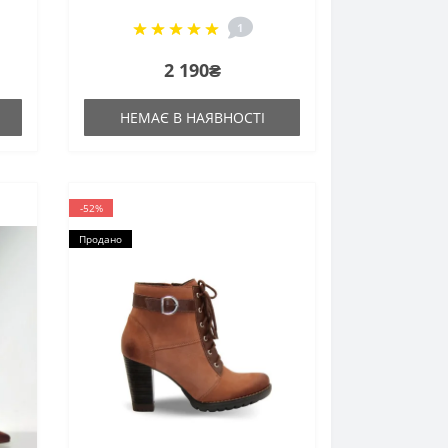
1
2 190₴
НЕМАЄ В НАЯВНОСТІ
-52%
Продано