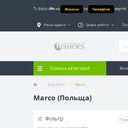
🏷️ Extra
-5%
на
та
взуття.
Жіноче
Чоловіче
Наша адреса
Графік роботи
Про
Список категорій
Жін
Виробник
Marco
Marco (Польща)
Фiльтр