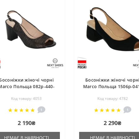
Босоніжки жіночі чорні
Босоніжки жіночі чорн
Marco Польща 082p-440-
Marco Польща 1506p-04
021-1 4053
910-p1 4782
Код товару: 4053
Код товару: 4782
1
1
2 190₴
2 290₴
НЕМАЄ В НАЯВНОСТІ
НЕМАЄ В НАЯВНОСТІ