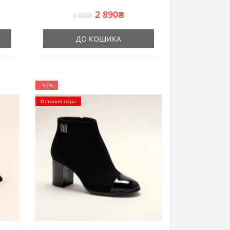
2 890₴
3 890₴
ДО КОШИКА
-37%
Остання пара