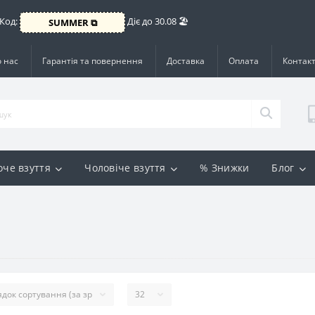
 Код:
Діє до 30.08 🏖️
SUMMER ⧉
 нас
Гарантія та повернення
Доставка
Оплата
Контак
оче взуття
Чоловіче взуття
% Знижки
Блог