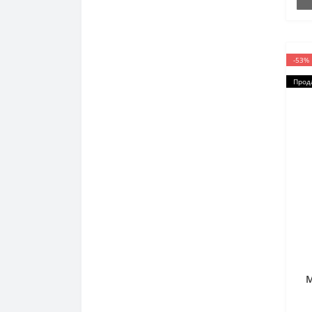
-53%
Прод
M