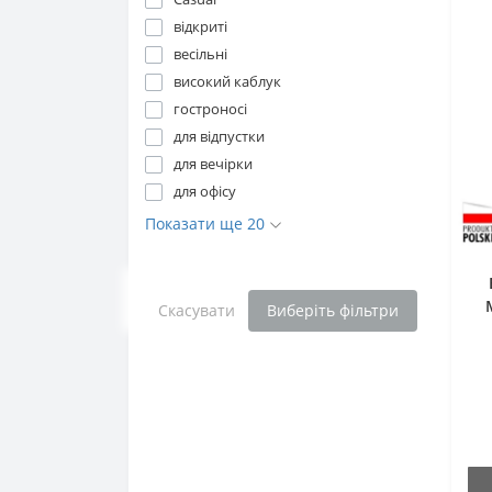
відкриті
весільні
високий каблук
гостроносі
для відпустки
для вечірки
для офісу
Показати ще 20
Скасувати
Виберіть фільтри