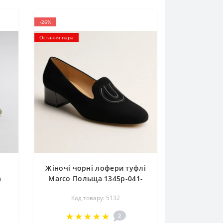
-26%
Остання пара
Жіночі чорні лофери туфлі
а
Marсo Польща 1345p-041-
021-1 5132 на підборах з
Код товару: 5132
натуральної замші від
польської фабрики
2