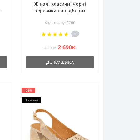
Жіночі класичні чорні
а
черевики на підборах
Marko 0733B-041-021-4 з
Код товару: 5266
натуральної шкіри замші
37 розмір зі знижкою від
1
польської фабрики
2 690₴
4 290₴
ДО КОШИКА
-29%
Продано