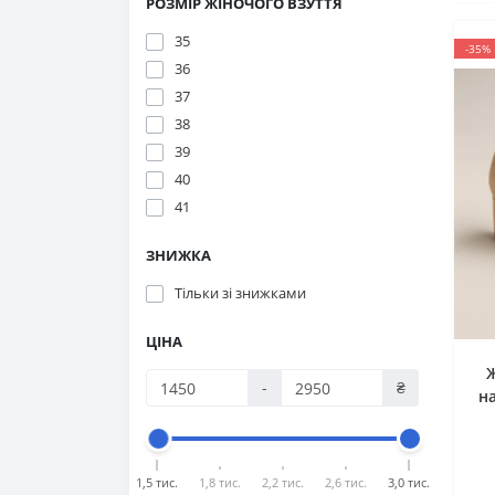
РОЗМІР ЖІНОЧОГО ВЗУТТЯ
35
-35%
36
37
38
39
40
41
ЗНИЖКА
Тільки зі знижками
ЦІНА
-
₴
н
1,5 тис.
1,8 тис.
2,2 тис.
2,6 тис.
3,0 тис.