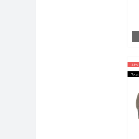
-38%
Прод