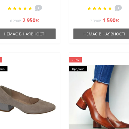
1
1
2 950₴
1 590₴
6 290₴
2 390₴
НЕМАЄ В НАЯВНОСТІ
НЕМАЄ В НАЯВНОСТІ
-36%
ано
Продано