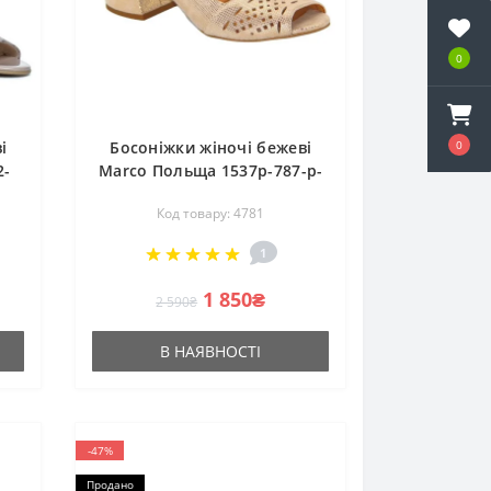
0
0
і
Босоніжки жіночі бежеві
2-
Marco Польща 1537p-787-p-
1 4781
Код товару: 4781
1
1 850₴
2 590₴
В НАЯВНОСТІ
-47%
Продано