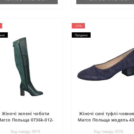
-33%
ано
Продано
Жіночі зелені чоботи
Жіночі сині туфлі-човни
arco Польща 0736k-012-
Marco Польща модель 4
078-41-zielony 3919
Код товару: 3919
Код товару: 4376