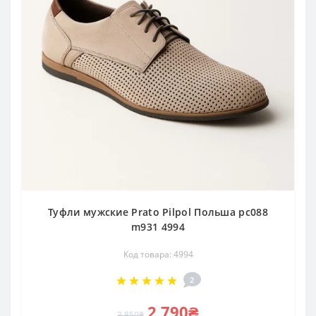
Туфли мужские Prato Pilpol Польша pc088
m931 4994
Код товара: 4994
2
2 790₴
3 850₴