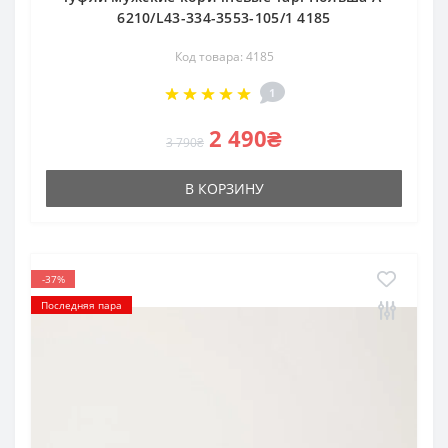
6210/L43-334-3553-105/1 4185
Код товара: 4185
1
2 490₴
3 790₴
В КОРЗИНУ
-37%
Последняя пара