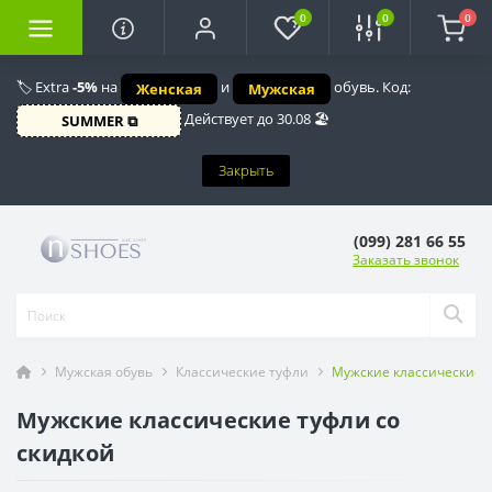
0
0
0
🏷️ Extra
-5%
на
и
обувь. Код:
Женская
Мужская
Действует до 30.08 🏖️
SUMMER ⧉
Закрыть
(099) 281 66 55
Заказать звонок
Мужская обувь
Классические туфли
Мужские классические т
Мужские классические туфли со
скидкой