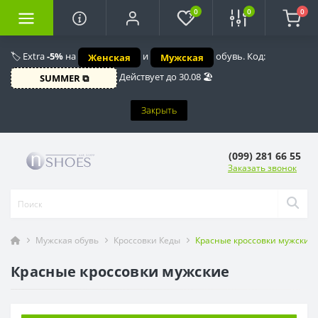
0
0
0
🏷️ Extra
-5%
на
и
обувь. Код:
Женская
Мужская
Действует до 30.08 🏖️
SUMMER ⧉
Закрыть
(099) 281 66 55
Заказать звонок
Мужская обувь
Кроссовки Кеды
Красные кроссовки мужские
Красные кроссовки мужские