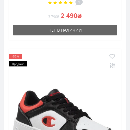
1
2 490₴
3 790₴
НЕТ В НАЛИЧИИ
-32%
Продано