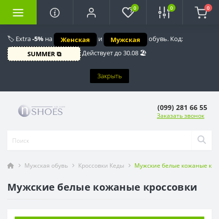
0
0
0
🏷️ Extra
-5%
на
и
обувь. Код:
Женская
Мужская
Действует до 30.08 🏖️
SUMMER ⧉
Закрыть
(099) 281 66 55
Заказать звонок
Мужская обувь
Кроссовки Кеды
Мужские белые кожаные кро
Мужские белые кожаные кроссовки