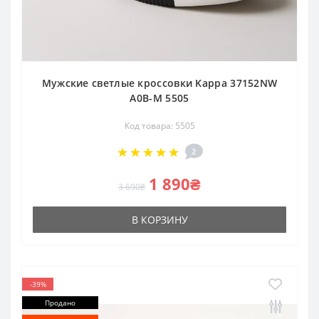
Мужские светлые кроссовки Kappa 37152NW
A0B-M 5505
Код товара: 5505
2
1 890₴
3 690₴
В КОРЗИНУ
-39%
Продано