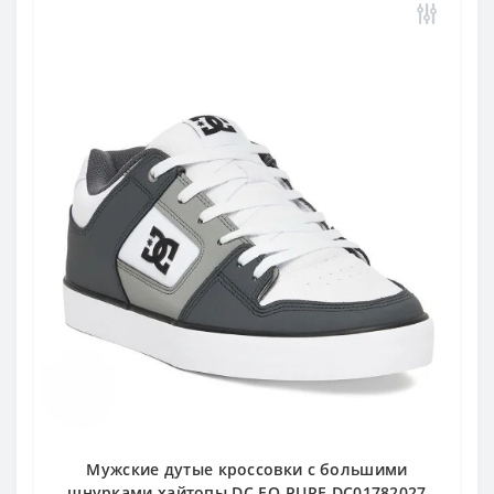
Мужские дутые кроссовки с большими
шнурками хайтопы DC EO-PURE DC01782027