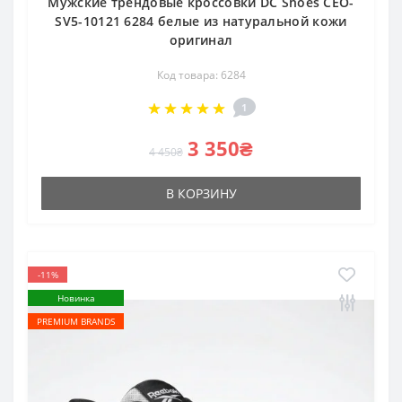
Мужские трендовые кроссовки DC Shoes CEO-
SV5-10121 6284 белые из натуральной кожи
оригинал
Код товара: 6284
1
3 350₴
4 450₴
В КОРЗИНУ
-11%
Новинка
PREMIUM BRANDS