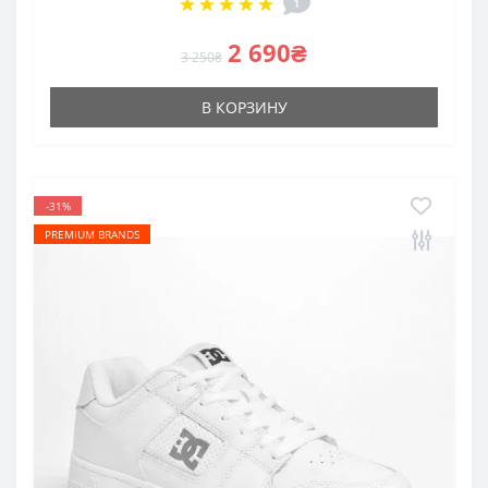
1
2 690₴
3 250₴
В КОРЗИНУ
-31%
PREMIUM BRANDS