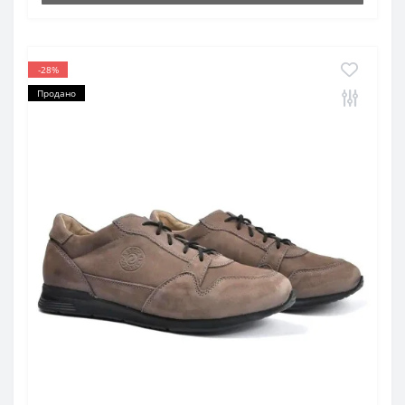
-28%
Продано