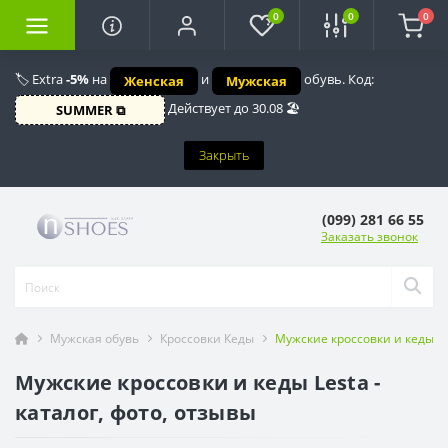
0
0
0
🏷️ Extra
-5%
на
и
обувь. Код:
Женская
Мужская
Действует до 30.08 🏖️
SUMMER ⧉
Закрыть
(099) 281 66 55
Заказать звонок
Мужская обувь
Кроссовки Кеды
Мужские кроссовки и кеды Les
Мужские кроссовки и кеды Lesta -
каталог, фото, отзывы