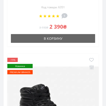
Код товара: 6351
1
2 390₴
3 190₴
В КОРЗИНУ
-19%
Новинка
PREMIUM BRANDS