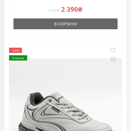
2 390₴
3 190₴
В КОРЗИНУ
-20%
Новинка