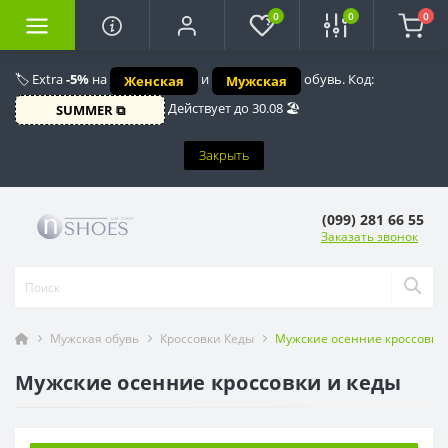
0
0
0
🏷️ Extra
-5%
на
и
обувь. Код:
Женская
Мужская
Действует до 30.08 🏖️
SUMMER ⧉
Закрыть
(099) 281 66 55
Заказать звонок
Мужская обувь
Кроссовки Кеды
Мужские осенние кроссовки
Мужские осенние кроссовки и кеды