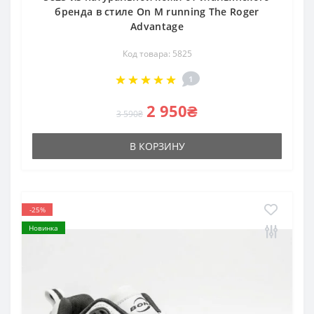
бренда в стиле On M running The Roger
Advantage
Код товара: 5825
1
2 950₴
3 590₴
В КОРЗИНУ
-25%
Новинка