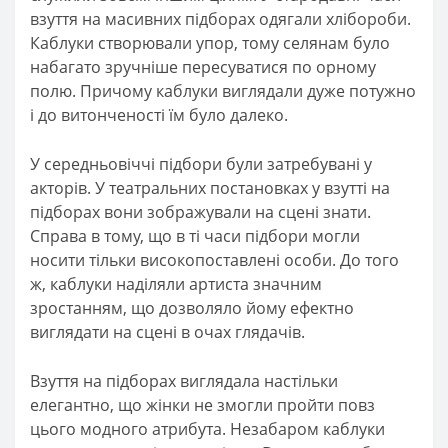
взуття на масивних підборах одягали хлібороби.
Каблуки створювали упор, тому селянам було
набагато зручніше пересуватися по орному
полю. Причому каблуки виглядали дуже потужно
і до витонченості їм було далеко.
У середньовіччі підбори були затребувані у
акторів. У театральних постановках у взутті на
підборах вони зображували на сцені знати.
Справа в тому, що в ті часи підбори могли
носити тільки високопоставлені особи. До того
ж, каблуки наділяли артиста значним
зростанням, що дозволяло йому ефектно
виглядати на сцені в очах глядачів.
Взуття на підборах виглядала настільки
елегантно, що жінки не змогли пройти повз
цього модного атрибута. Незабаром каблуки