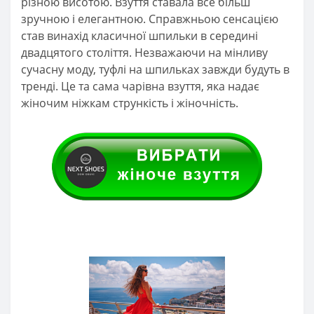
різною висотою. Взуття ставала все більш
зручною і елегантною. Справжньою сенсацією
став винахід класичної шпильки в середині
двадцятого століття. Незважаючи на мінливу
сучасну моду, туфлі на шпильках завжди будуть в
тренді. Це та сама чарівна взуття, яка надає
жіночим ніжкам стрункість і жіночність.