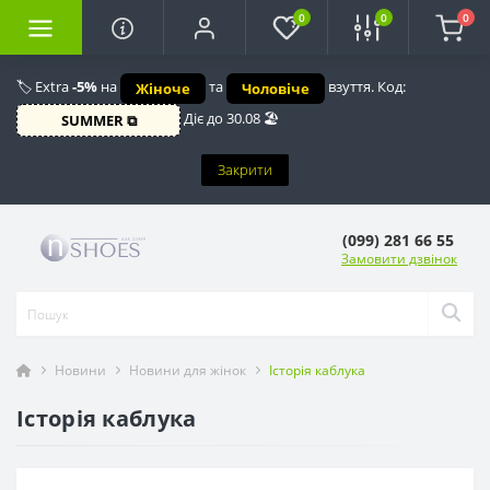
0
0
0
🏷️ Extra
-5%
на
та
взуття. Код:
Жіноче
Чоловіче
Діє до 30.08 🏖️
SUMMER ⧉
Закрити
(099) 281 66 55
Замовити дзвінок
Новини
Новини для жінок
Історія каблука
Історія каблука