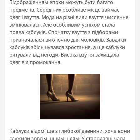
Відображенням епохи можуть бути багато
предметів. Серед них особливе місце займає
одяг і взуття. Мода на різні види взуття численне
змінювалася. Але особливим успіхом стала
поява каблуків. Спочатку взуття з підборами
призначалася виключно для чоловіків. Завдяки
каблуків збільшувався зростання, а ще каблуки
рятували від негоди. Висока взуття захищала
одяг від промокання.
Каблуки відомі ще з глибокої давнини, хоча вони
служили зовсім іншим цілям. У стародавні часи