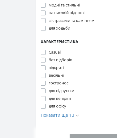
модні та стильні
на високій підошві
зі стразами та камінням
для ходьби
ХАРАКТЕРИСТИКА
Casual
без підборів
відкриті
весільні
гостроносі
для відпустки
для вечірки
для офісу
Показати ще 13