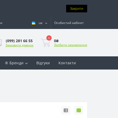
Закрити
ти
ua
Особистий кабінет
0
0₴
(099) 281 66 55
Зробити замовлення
Замовити дзвінок
® Бренди
Відгуки
Контакти