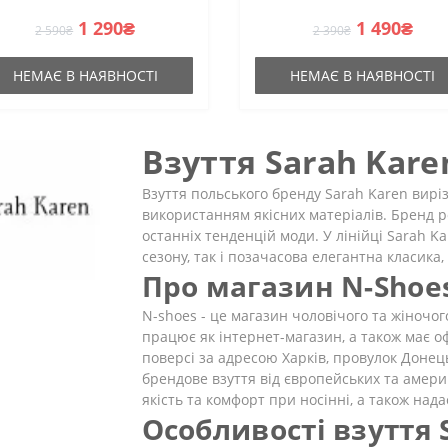
1 290₴
1 490₴
2 590₴
2 390₴
НЕМАЄ В НАЯВНОСТІ
НЕМАЄ В НАЯВНОСТІ
Взуття Sarah Kare
Взуття польського бренду Sarah Karen вирі
використанням якісних матеріалів. Бренд р
останніх тенденцій моди. У лінійці Sarah K
сезону, так і позачасова елегантна класика,
Про магазин N-Shoe
N-shoes - це магазин чоловічого та жіночог
працює як інтернет-магазин, а також має о
поверсі за адресою Харків, провулок Донец
брендове взуття від європейських та амери
якість та комфорт при носінні, а також над
Особливості взуття 