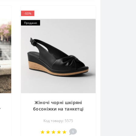
-50%
Продано
Жіночі чорні шкіряні
у
босоніжки на танкетці
Sarah Karen EST-FIONA-04
Код товару: 5575
5575
1