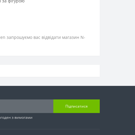
я за фігурою
ren запрошуємо вас відвідати магазин N-
Підписатися
згоден з вимогами