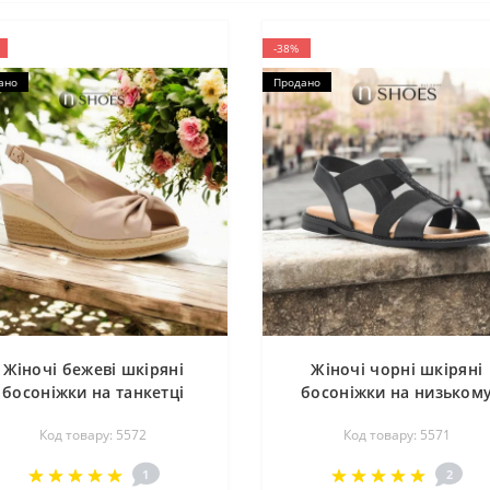
-38%
ано
Продано
Жіночі бежеві шкіряні
Жіночі чорні шкіряні
босоніжки на танкетці
босоніжки на низьком
rah Karen EST-L86-02 5572
ходу Sarah Karen EST-
Код товару: 5572
Код товару: 5571
FIONA-02 5571
1
2