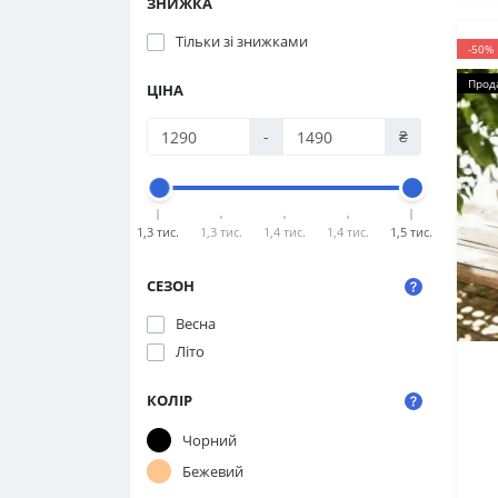
ЗНИЖКА
Тільки зі знижками
-50%
Прод
ЦІНА
-
₴
1,3 тис.
1,3 тис.
1,4 тис.
1,4 тис.
1,5 тис.
СЕЗОН
Весна
Літо
КОЛІР
Sa
Чорний
Бежевий