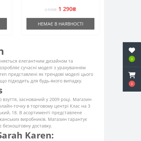
1 290₴
2 590₴
НЕМАЄ В НАЯВНОСТІ
n
0
зняється елегантним дизайном та
озробляє сучасні моделі з урахуванням
aren представлені як трендові моделі цього
 що підходить для будь-якого випадку.
0
s
о взуття, заснований у 2009 році. Магазин
флайн-точку в торговому центрі Клас на 3
ький, 18. В асортименті представлене
канських виробників. Магазин гарантує
ає безкоштовну доставку.
Sarah Karen: