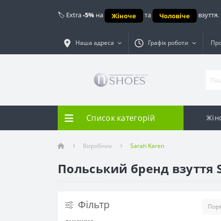
🏷️ Extra
-5%
на
та
взуття.
Жіноче
Чоловіче
Наша адреса
Графік роботи
Про
Список категорій
Жін
Виробник
Sarah Karen
Польський бренд взуття 
Фiльтр