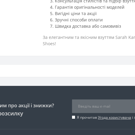
Консультація стилістів та підбір взутт
Гарантія оригінальності моделей
Вигідні ціни та акції
Зручні способи оплати
Швидка доставка або самовивіз
За елегантним та якісним взуттям Sarah Ka
Shoes!
м про акції і знижки?
розсилку
Я прочитав
Угода користувача
і 