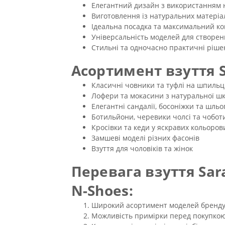
Елегантний дизайн з використанням 
Виготовлення із натуральних матеріал
Ідеальна посадка та максимальний ко
Універсальність моделей для створен
Стильні та одночасно практичні ріше
Асортимент взуття S
Класичні човники та туфлі на шпильц
Лофери та мокасини з натуральної шк
Елегантні сандалії, босоніжки та шльо
Ботильйони, черевики чолсі та чобот
Кросівки та кеди у яскравих кольоро
Замшеві моделі різних фасонів
Взуття для чоловіків та жінок
Перевага взуття Sar
N-Shoes:
Широкий асортимент моделей бренд
Можливість примірки перед покупко