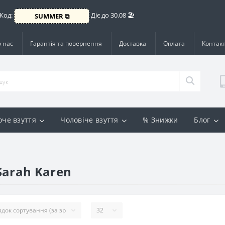
 Код:
Діє до 30.08 🏖️
SUMMER ⧉
 нас
Гарантія та повернення
Доставка
Оплата
Контак
оче взуття
Чоловіче взуття
% Знижки
Блог
Sarah Karen