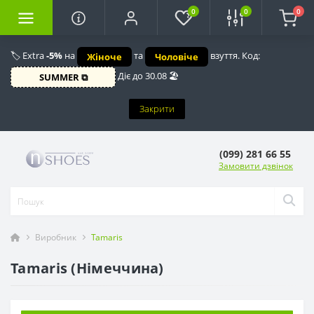
0
0
0
🏷️ Extra
-5%
на
та
взуття. Код:
Жіноче
Чоловіче
Діє до 30.08 🏖️
SUMMER ⧉
Закрити
(099) 281 66 55
Замовити дзвінок
Виробник
Tamaris
Tamaris (Німеччина)