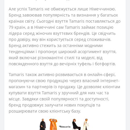
Але успіх Tamaris не обмежується лише Німеччиною.
Бренд завоював популярність та визнання у багатьох
країнах світу. Сьогодні взуття Tamaris поставляється до
79 країн, а в Німеччині сам Tamaris займає позицію
лідера серед жіночих взуттєвих брендів. Це свідчить
про довіру, яку він користується серед споживачів.
Бренд активно стежить за останніми модними
тенденціями і пропонує широкий асортимент взуття,
який включає різноманітні стилі та моделі, від
повсякденного взуття до вечірніх туфель і ботфортів.
Tamaris також активно розвивається в онлайн-сфері,
пропонуючи свою продукцію через власний інтернет-
магазин та партнерів із продажу. Це дозволяє клієнтам
купувати взуття Tamaris у зручний для них час та
місце. Завдяки своїй популярності та доступності,
бренд продовжує залучати нових покупців та
розширювати свою клієнтську базу.