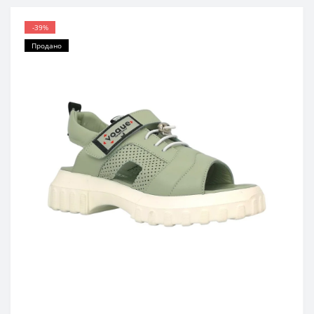
-39%
Продано