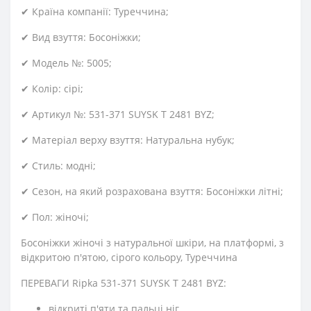
✔ Країна компанії: Туреччина;
✔ Вид взуття: Босоніжки;
✔ Модель №: 5005;
✔ Колір: сірі;
✔ Артикул №: 531-371 SUYSK T 2481 BYZ;
✔ Матеріал верху взуття: Натуральна нубук;
✔ Стиль: модні;
✔ Сезон, на який розрахована взуття: Босоніжки літні;
✔ Пол: жіночі;
Босоніжки жіночі з натуральної шкіри, на платформі, з
відкритою п'ятою, сірого кольору, Туреччина
ПЕРЕВАГИ Ripka 531-371 SUYSK T 2481 BYZ:
відкриті п'яти та пальці ніг