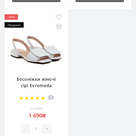
-39%
Продано
Босоніжки жіночі
сірі Evromoda
Туреччина 010-805-
1
204 4973
2 790₴
1 690₴
-
+