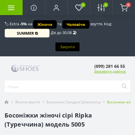
0
0
0
🏷️ Extra
-5%
на
та
взуття. Код:
Жіноче
Чоловіче
Діє до 30.08 🏖️
SUMMER ⧉
Закрити
(099) 281 66 55
Замовити дзвінок
Жіноче взуття
Босоніжки Сандалі Шльопанці
Босоніжки жіно
Босоніжки жіночі сірі Ripka
(Туреччина) модель 5005