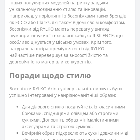
інших популярних моделей на ринку завдяки
унікальному поєднанню стилю та інновацій.
Наприклад, у порівнянні з босоніжками таких брендів
як ECCO або Clarks, які також відомі своїм комфортом,
босоніжки від RYLKO мають перевагу у вигляді
шумопригнічуючої технології каблука R.SILENCE, що
особливо цінується у міських умовах. Крім того,
натуральна шкіра преміум-якості від RYLKO
найчастіше перевершує за зносостійкістю та
довговічністю матеріали конкурентів.
Поради щодо стилю
Босоніжки RYLKO Arina універсальні та можуть бути
успішно інтегровані у найрізноманітніші образи:
Для ділового стилю поєднуйте їх із класичними
брюками, спідницями-олівцем або строгими
сукнями. Доповніть образ мінімалістичними
аксесуарами та строгою сумкою.
Вечірній образ підкреслюють сукні довжини міді
або максі з елегантними аксесуарами в тон