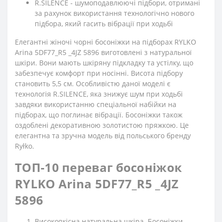
R.SILENCE - шумоподавлюючі підбори, отримані
за рахунок використання технологічно нового
підбора, який гасить вібрації при ходьбі
Елегантні жіночі чорні босоніжки на підборах RYLKO
Arina 5DF77_R5 _4JZ 5896 виготовлені з натуральної
шкіри. Вони мають шкіряну підкладку та устілку, що
забезпечує комфорт при носінні. Висота підбору
становить 5,5 см. Особливістю даної моделі є
технологія R.SILENCE, яка знижує шум при ходьбі
завдяки використанню спеціальної набійки на
підборах, що поглинає вібрації. Босоніжки також
оздоблені декоративною золотистою пряжкою. Це
елегантна та зручна модель від польського бренду
Ryłko.
ТОП-10 переваг босоніжок
RYLKO Arina 5DF77_R5 _4JZ
5896
Високоякісна натуральна шкіра. Босоніжки