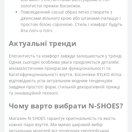
золотистої пряжки босоніжок.
Повсякденний casual образ легко створити з
джинсами вільного крою або штанами-палаццо і
простою білою сорочкою. Стиль і комфорт будуть
йти пліч-о-пліч.
Актуальні тренди
Елегантність та комфорт завжди залишаються у тренді.
Однак сьогодні особлива увага приділяється деталям:
мінімалістичним прикрасам, функціональності та
багатофункціональності взуття. Босоніжки RYLKO Arina
відповідають усім актуальним модним тенденціям
завдяки простоті форм, стильній декоративній пряжці
та інноваційній техногії.
Чому варто вибрати N-SHOES?
Магазин N-SHOES гарантує оригінальність та якість
кожної пари взуття. Ми маємо широкий вибір
актуальних моделей від провідних європейських