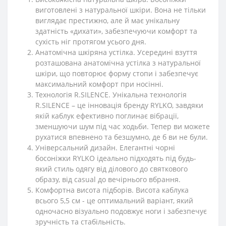
виготовлені з натуральної шкіри. Вона не тільки
виглядає престижно, але й має унікальну
здатність «дихати», забезпечуючи комфорт та
сухість ніг протягом усього дня.
Анатомічна шкіряна устілка. Усередині взуття
розташована анатомічна устілка з натуральної
шкіри, що повторює форму стопи і забезпечує
максимальний комфорт при носінні.
Технологія R.SILENCE. Унікальна технологія
R.SILENCE – це інновація бренду RYLKO, завдяки
якій каблук ефективно поглинає вібрації,
зменшуючи шум під час ходьби. Тепер ви можете
рухатися впевнено та безшумно, де б ви не були.
Універсальний дизайн. Елегантні чорні
босоніжки RYLKO ідеально підходять під будь-
який стиль одягу від ділового до святкового
образу, від casual до вечірнього вбрання.
Комфортна висота підборів. Висота каблука
всього 5,5 см - це оптимальний варіант, який
одночасно візуально подовжує ноги і забезпечує
зручність та стабільність.