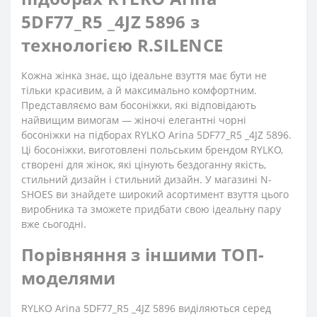
5DF77_R5 _4JZ 5896 з
технологією R.SILENCE
Кожна жінка знає, що ідеальне взуття має бути не
тільки красивим, а й максимально комфортним.
Представляємо вам босоніжки, які відповідають
найвищим вимогам — жіночі елегантні чорні
босоніжки на підборах RYLKO Arina 5DF77_R5 _4JZ 5896.
Ці босоніжки, виготовлені польським брендом RYLKO,
створені для жінок, які цінують бездоганну якість,
стильний дизайн і стильний дизайн. У магазині N-
SHOES ви знайдете широкий асортимент взуття цього
виробника та зможете придбати свою ідеальну пару
вже сьогодні.
Порівняння з іншими ТОП-
моделями
RYLKO Arina 5DF77_R5 _4JZ 5896 виділяються серед