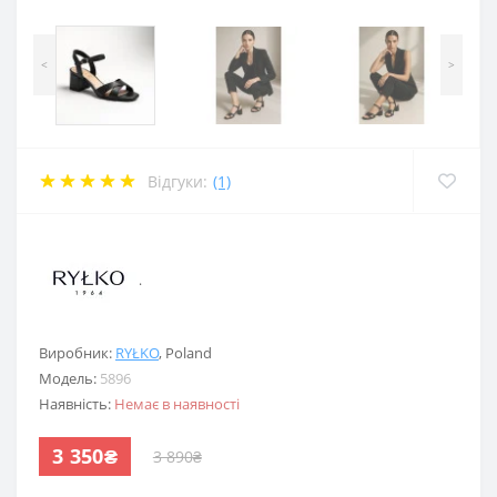
<
>
Відгуки:
(1)
.
Виробник:
RYŁKO
,
Poland
Модель:
5896
Наявність:
Немає в наявності
3 350₴
3 890₴