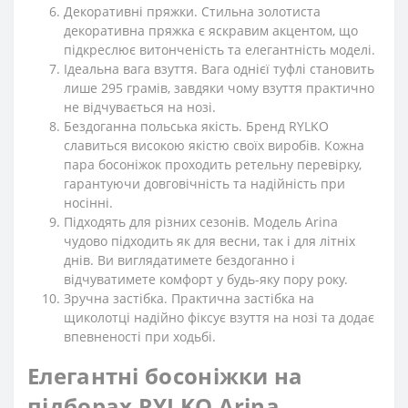
Декоративні пряжки. Стильна золотиста
декоративна пряжка є яскравим акцентом, що
підкреслює витонченість та елегантність моделі.
Ідеальна вага взуття. Вага однієї туфлі становить
лише 295 грамів, завдяки чому взуття практично
не відчувається на нозі.
Бездоганна польська якість. Бренд RYLKO
славиться високою якістю своїх виробів. Кожна
пара босоніжок проходить ретельну перевірку,
гарантуючи довговічність та надійність при
носінні.
Підходять для різних сезонів. Модель Arina
чудово підходить як для весни, так і для літніх
днів. Ви виглядатимете бездоганно і
відчуватимете комфорт у будь-яку пору року.
Зручна застібка. Практична застібка на
щиколотці надійно фіксує взуття на нозі та додає
впевненості при ходьбі.
Елегантні босоніжки на
підборах RYLKO Arina