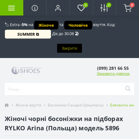
0
0
0
🏷️ Extra
-5%
на
та
взуття. Код:
Жіноче
Чоловіче
Діє до 30.08 🏖️
SUMMER ⧉
Закрити
(099) 281 66 55
Замовити дзвінок
Жіноче взуття
Босоніжки Сандалі Шльопанці
Елегантні жіноч
Жіночі чорні босоніжки на підборах
RYLKO Arina (Польща) модель 5896