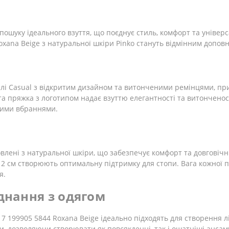
пошуку ідеального взуття, що поєднує стиль, комфорт та універс
oxana Beige з натуральної шкіри Pinko стануть відмінним допов
тилі Casual з відкритим дизайном та витонченими ремінцями, 
та пряжка з логотипом надає взуттю елегантності та витонченос
зними вбраннями.
овлені з натуральної шкіри, що забезпечує комфорт та довговіч
12 см створюють оптимальну підтримку для стопи. Вага кожної п
я.
єднання з одягом
17 199905 5844 Roxana Beige ідеально підходять для створення л
 дозволяючи створювати як повсякденні, так і ошатніші ансамбл