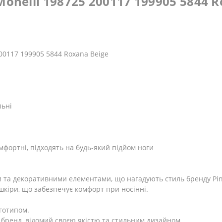
onelli 198725 200117 199905 5844 R
200117 199905 5844 Roxana Beige
льні
мфортні, підходять на будь-який підйом ноги
и та декоративними елементами, що нагадують стиль бренду Pin
шкіри, що забезпечує комфорт при носінні.
оготипом.
– бренд, відомий своєю якістю та стильним дизайном.