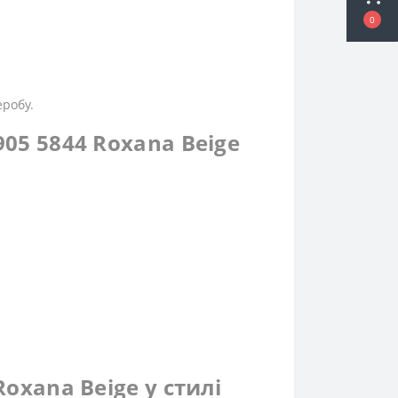
0
еробу.
905 5844 Roxana Beige
Roxana Beige у стилі