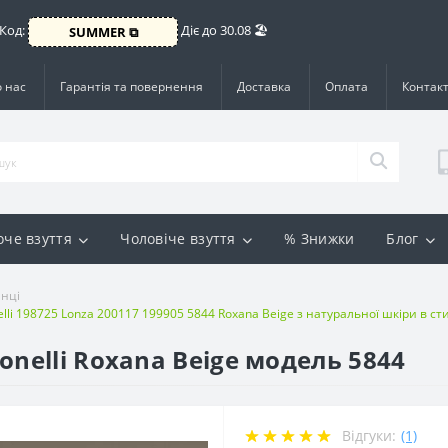
 Код:
Діє до 30.08 🏖️
SUMMER ⧉
 нас
Гарантія та повернення
Доставка
Оплата
Контак
оче взуття
Чоловіче взуття
% Знижки
Блог
нці
lli 198725 Lonza 200117 199905 5844 Roxana Beige з натуральної шкіри в сти
onelli Roxana Beige модель 5844
Відгуки:
(1)