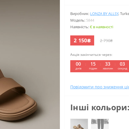
Виробник:
LONZA BY ALLSY
,
Turk
Модель:
5844
Наявність:
Є в наявності
2 150₴
2 790₴
Акція закінчиться через:
00
15
33
02
:
:
:
днів
годин
хвилин
секунд
Повідомити про зниження ці
Інші кольори