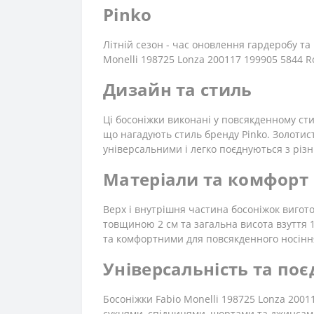
Pinko
Літній сезон - час оновлення гардеробу та 
Monelli 198725 Lonza 200117 199905 5844 R
Дизайн та стиль
Ці босоніжки виконані у повсякденному с
що нагадують стиль бренду Pinko. Золотис
універсальними і легко поєднуються з рі
Матеріали та комфорт
Верх і внутрішня частина босоніжок вигот
товщиною 2 см та загальна висота взуття 
та комфортними для повсякденного носінн
Універсальність та по
Босоніжки Fabio Monelli 198725 Lonza 2001
сукнями, спідницями, шортами та джинсами,