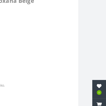
oxana Beige
ko.
0