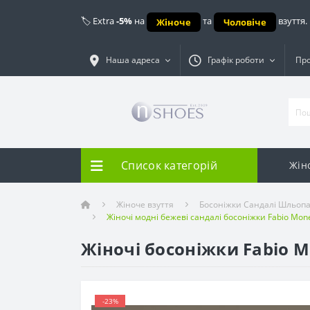
🏷️ Extra
-5%
на
та
взуття.
Жіноче
Чоловіче
Наша адреса
Графік роботи
Про
Список категорій
Жін
Жіноче взуття
Босоніжки Сандалі Шльопа
Жіночі модні бежеві сандалі босоніжки Fabio Mone
Жіночі босоніжки Fabio M
-23%