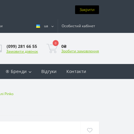
Закрити
ти
ua
Особистий кабінет
0
0₴
(099) 281 66 55
Зробити замовлення
Замовити дзвінок
® Бренди
Відгуки
Контакти
лі Pinko