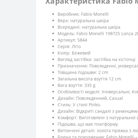
Характеристика Fabio M
Виробник: Fabio Monelli
Верх: натуральна шкіра
Всередині: натуральна шкіра
Модель: Fabio Monelli 198725 Lonza 
Артикул: 5844
Серія: Літо
Колір: Бежевий
Вигляд застібки: застібка на кісточці
Призначення: Повсякденні, універса
Товщина підошви: 2 cm
Загальна висота взуття 12 cm
Вага взуття: 335 g
Особливості моделі: Універсальні, Ко
Дизайн: Повсякденний, Casual
Стиль: У стилі Pinko.
Дизайн: Відкриті сандалі з ремінцям
Комфорт: Виготовлені з натуральної 
Підошва, що має платформу.
Витончені деталі: золота пряжка з л
Бренд та походження: Fabio Monelli 