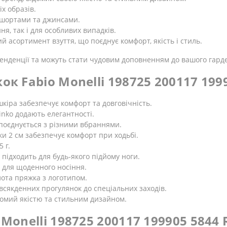
іх образів.
 шортами та джинсами.
ня, так і для особливих випадків.
й асортимент взуття, що поєднує комфорт, якість і стиль.
тенденції та можуть стати чудовим доповненням до вашого гард
ок Fabio Monelli 198725 200117 199
шкіра забезпечує комфорт та довговічність.
inko додають елегантності.
 поєднується з різними вбраннями.
и 2 см забезпечує комфорт при ходьбі.
 г.
і підходить для будь-якого підйому ноги.
 для щоденного носіння.
лота пряжка з логотипом.
овсякденних прогулянок до спеціальних заходів.
ідомий якістю та стильним дизайном.
Monelli 198725 200117 199905 5844 