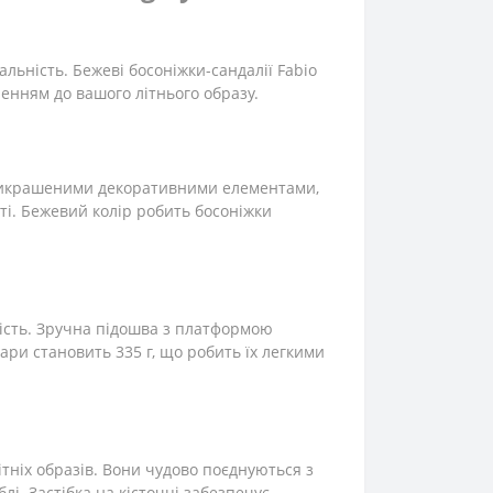
альність. Бежеві босоніжки-сандалії Fabio
ненням до вашого літнього образу.
прикрашеними декоративними елементами,
ті. Бежевий колір робить босоніжки
ність. Зручна підошва з платформою
ари становить 335 г, що робить їх легкими
ітніх образів. Вони чудово поєднуються з
і. Застібка на кісточці забезпечує