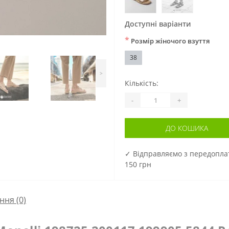
Доступні варіанти
*
Розмір жіночого взуття
38
>
Кількість:
-
+
ДО КОШИКА
✓ Відправляємо з передопл
150 грн
ння
(0)