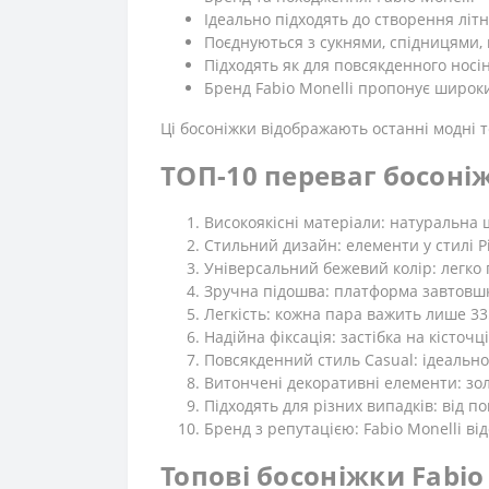
Ідеально підходять до створення літн
Поєднуються з сукнями, спідницями,
Підходять як для повсякденного носін
Бренд Fabio Monelli пропонує широки
Ці босоніжки відображають останні модні 
ТОП-10 переваг босоніж
Високоякісні матеріали: натуральна 
Стильний дизайн: елементи у стилі P
Універсальний бежевий колір: легко
Зручна підошва: платформа завтовшк
Легкість: кожна пара важить лише 335
Надійна фіксація: застібка на кісточц
Повсякденний стиль Casual: ідеально
Витончені декоративні елементи: зо
Підходять для різних випадків: від п
Бренд з репутацією: Fabio Monelli в
Топові босоніжки Fabio 