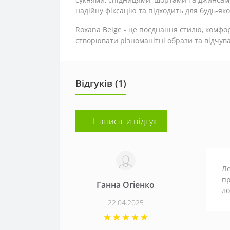
надійну фіксацію та підходить для будь-яко
Roxana Beige - це поєднання стилю, комфо
створювати різноманітні образи та відчува
Відгуків (1)
+ Написати відгук
Ле
пр
Ганна Огіенко
ло
22.04.2025