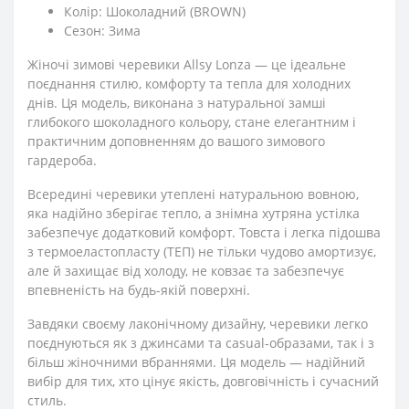
Колір: Шоколадний (BROWN)
Сезон: Зима
Жіночі зимові черевики Allsy Lonza — це ідеальне
поєднання стилю, комфорту та тепла для холодних
днів. Ця модель, виконана з натуральної замші
глибокого шоколадного кольору, стане елегантним і
практичним доповненням до вашого зимового
гардероба.
Всередині черевики утеплені натуральною вовною,
яка надійно зберігає тепло, а знімна хутряна устілка
забезпечує додатковий комфорт. Товста і легка підошва
з термоеластопласту (ТЕП) не тільки чудово амортизує,
але й захищає від холоду, не ковзає та забезпечує
впевненість на будь-якій поверхні.
Завдяки своєму лаконічному дизайну, черевики легко
поєднуються як з джинсами та casual-образами, так і з
більш жіночними вбраннями. Ця модель — надійний
вибір для тих, хто цінує якість, довговічність і сучасний
стиль.