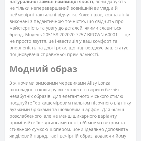
натуральної замші найвищої якості
, вони дарують
не тільки неперевершений зовнішній вигляд, а й
неймовірні тактильні відчуття. Кожен шов, кожна лінія
виконані з педантичною точністю, що свідчить про
майстерність та увагу до деталей, якими славиться
бренд. Модель 205158 202070 7257 BROWN 60001 — це
не просто взуття, це інвестиція у ваш комфорт та
впевненість на довгі роки, що підтверджує ваш статус
поціновувача справжньої преміальності.
Модний образ
З жіночими зимовими черевиками Allsy Lonza
шоколадного кольору ви зможете створити безліч
незабутніх образів. Для елегантного міського стилю
поєднуйте їх з кашеміровим пальтом пісочного відтінку,
вузькими брюками та шовковим шарфом. Для більш
розслабленого, але не менш шикарного варіанту,
приміряйте їх з джинсами скіні, об'ємним светром та
стильною сумкою-шопером. Вони ідеально доповнять
як діловий наряд, так і вечірній образ, додаючи йому