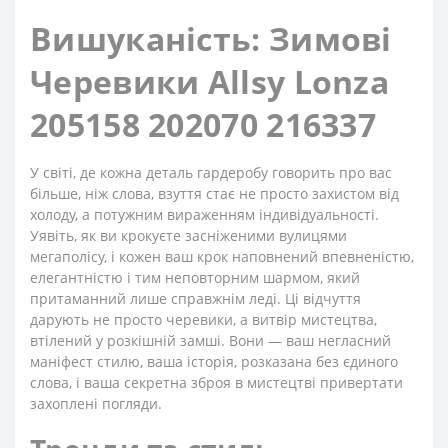
Вишуканість: Зимові
Черевики Allsy Lonza
205158 202070 216337
У світі, де кожна деталь гардеробу говорить про вас
більше, ніж слова, взуття стає не просто захистом від
холоду, а потужним вираженням індивідуальності.
Уявіть, як ви крокуєте засніженими вулицями
мегаполісу, і кожен ваш крок наповнений впевненістю,
елегантністю і тим неповторним шармом, який
притаманний лише справжнім леді. Ці відчуття
дарують не просто черевики, а витвір мистецтва,
втілений у розкішній замші. Вони — ваш негласний
маніфест стилю, ваша історія, розказана без єдиного
слова, і ваша секретна зброя в мистецтві привертати
захоплені погляди.