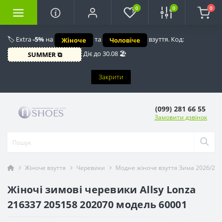
0
0
0
🏷️ Extra
-5%
на
та
взуття. Код:
Жіноче
Чоловіче
Діє до 30.08 🏖️
SUMMER ⧉
Закрити
(099) 281 66 55
Замовити дзвінок
Жіноче взуття
Черевики
Модне жіноче взуття Зима 2026/20
Жіночі зимові черевики Allsy Lonza
216337 205158 202070 модель 60001