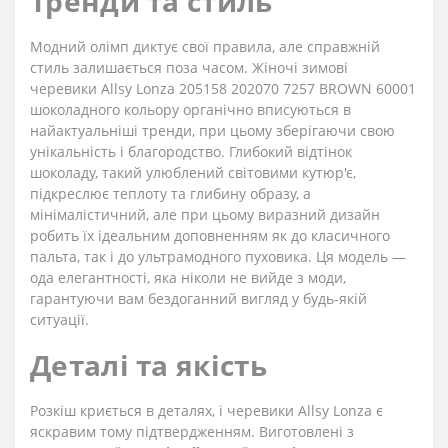
Тренди та стиль
Модний олімп диктує свої правила, але справжній
стиль залишається поза часом. Жіночі зимові
черевики Allsy Lonza 205158 202070 7257 BROWN 60001
шоколадного кольору органічно вписуються в
найактуальніші тренди, при цьому зберігаючи свою
унікальність і благородство. Глибокий відтінок
шоколаду, такий улюблений світовими кутюр'є,
підкреслює теплоту та глибину образу, а
мінімалістичний, але при цьому виразний дизайн
робить їх ідеальним доповненням як до класичного
пальта, так і до ультрамодного пуховика. Ця модель —
ода елегантності, яка ніколи не вийде з моди,
гарантуючи вам бездоганний вигляд у будь-якій
ситуації.
Деталі та якість
Розкіш криється в деталях, і черевики Allsy Lonza є
яскравим тому підтвердженням. Виготовлені з