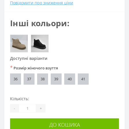
Повідомити про зниження ціни
Інші кольори:
Доступні варіанти
*
Розмір жіночого взуття
36
37
38
39
40
41
Кількість:
-
+
ДО КОШИКА