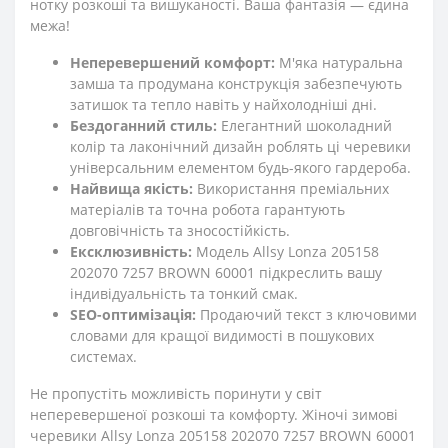
нотку розкоші та вишуканості. Ваша фантазія — єдина
межа!
Неперевершений комфорт:
М'яка натуральна
замша та продумана конструкція забезпечують
затишок та тепло навіть у найхолодніші дні.
Бездоганний стиль:
Елегантний шоколадний
колір та лаконічний дизайн роблять ці черевики
універсальним елементом будь-якого гардероба.
Найвища якість:
Використання преміальних
матеріалів та точна робота гарантують
довговічність та зносостійкість.
Ексклюзивність:
Модель Allsy Lonza 205158
202070 7257 BROWN 60001 підкреслить вашу
індивідуальність та тонкий смак.
SEO-оптимізація:
Продаючий текст з ключовими
словами для кращої видимості в пошукових
системах.
Не пропустіть можливість поринути у світ
неперевершеної розкоші та комфорту. Жіночі зимові
черевики Allsy Lonza 205158 202070 7257 BROWN 60001