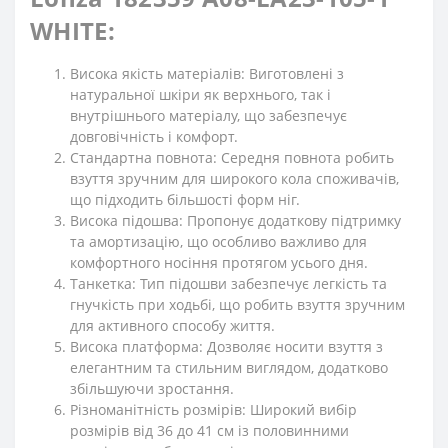
WHITE:
Висока якість матеріалів: Виготовлені з
натуральної шкіри як верхнього, так і
внутрішнього матеріалу, що забезпечує
довговічність і комфорт.
Стандартна повнота: Середня повнота робить
взуття зручним для широкого кола споживачів,
що підходить більшості форм ніг.
Висока підошва: Пропонує додаткову підтримку
та амортизацію, що особливо важливо для
комфортного носіння протягом усього дня.
Танкетка: Тип підошви забезпечує легкість та
гнучкість при ходьбі, що робить взуття зручним
для активного способу життя.
Висока платформа: Дозволяє носити взуття з
елегантним та стильним виглядом, додатково
збільшуючи зростання.
Різноманітність розмірів: Широкий вибір
розмірів від 36 до 41 см із половинними