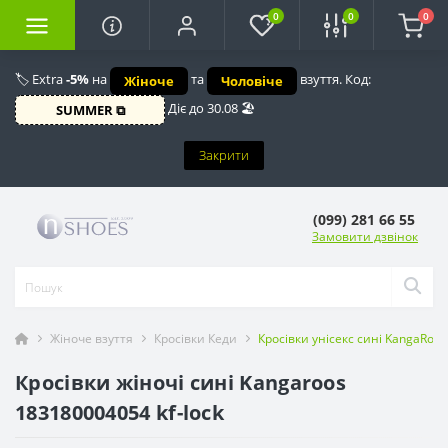
0
0
0
🏷️ Extra
-5%
на
та
взуття. Код:
Жіноче
Чоловіче
Діє до 30.08 🏖️
SUMMER ⧉
Закрити
(099) 281 66 55
Замовити дзвінок
Жіноче взуття
Кросівки Кеди
Кросівки унісекс сині KangaRoos
Кросівки жіночі сині Kangaroos
183180004054 kf-lock