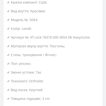
✔ Країна компанії: США;
✔ Вид взуття: Кросівки;
✔ Модель №: 5043;
✔ Колір: синій;
✔ Артикул №: Kf Lock 18318 000 4054 Dk Navy/Lime;
✔ Матеріал верху взуття: Текстиль;
✔ Стиль: тренування / Фітнес;
✔ Пол: унісекс;
✔ Змінні устілки: Так
✔ Технології: Ortholite
✔ Вид носка: Круглий
✔ Товщина підошви: 3 cm