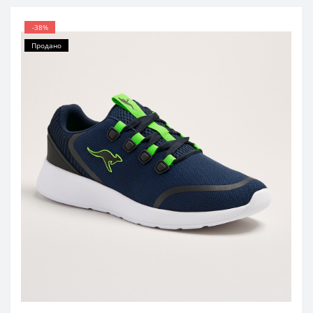
-38%
Продано