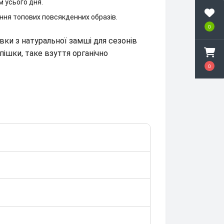
м усього дня.
ння топових повсякденних образів.
0
вки з натуральної замші для сезонів
пішки, таке взуття органічно
0