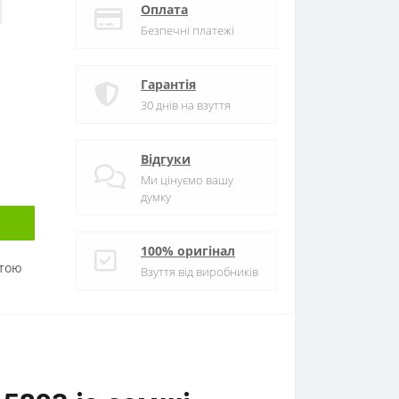
Оплата
Безпечні платежі
Гарантія
30 днів на взуття
Відгуки
Ми цінуємо вашу
думку
100% оригінал
атою
Взуття від виробників