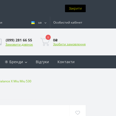
Закрити
ти
ua
Особистий кабінет
0
0₴
(099) 281 66 55
Зробити замовлення
Замовити дзвінок
® Бренди
Відгуки
Контакти
alance X Miu Miu 530