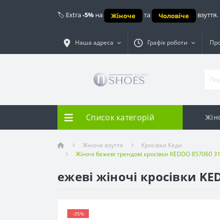
🏷️ Extra
-5%
на
та
взуття.
Жіноче
Чоловіче
Наша адреса
Графік роботи
Про
Список категорій
Жін
Жіноче взуття
Кросівки Кеди
Жіночі бежеві трендові кросівки KEDDO 857060 31
ежеві жіночі кросівки KED
-35%