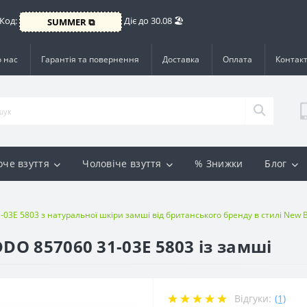
 Код:
Діє до 30.08 🏖️
SUMMER ⧉
 нас
Гарантія та повернення
Доставка
Оплата
Контак
оче взуття
Чоловіче взуття
% Знижки
Блог
-03E 5803 з натуральної шкіри замші від британського бренду в стилі New B
DO 857060 31-03E 5803 із замші
Відгуки:
(1)