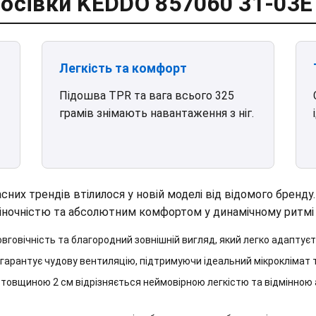
осівки KEDDO 857060 31-03E 
Легкість та комфорт
Підошва TPR та вага всього 325
грамів знімають навантаження з ніг.
них трендів втілилося у новій моделі від відомого бренду. 
жіночністю та абсолютним комфортом у динамічному ритмі 
вговічність та благородний зовнішній вигляд, який легко адаптуєт
гарантує чудову вентиляцію, підтримуючи ідеальний мікроклімат т
товщиною 2 см відрізняється неймовірною легкістю та відмінною а