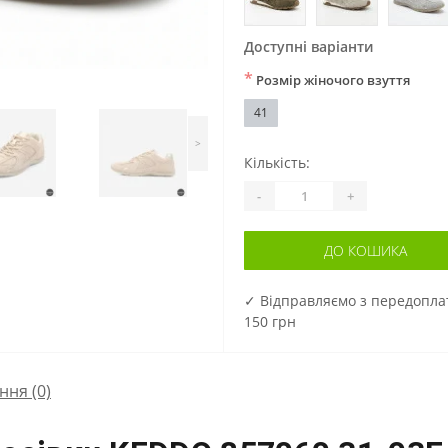
Доступні варіанти
*
Розмір жіночого взуття
41
>
Кількість:
-
+
ДО КОШИКА
✓ Відправляємо з передопл
150 грн
ння
(0)