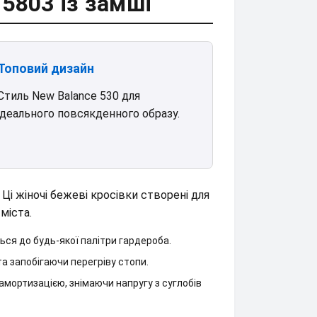
5803 із замші
Топовий дизайн
Стиль New Balance 530 для
ідеального повсякденного образу.
Ці жіночі бежеві кросівки створені для
міста.
ься до будь-якої палітри гардероба.
а запобігаючи перегріву стопи.
мортизацією, знімаючи напругу з суглобів