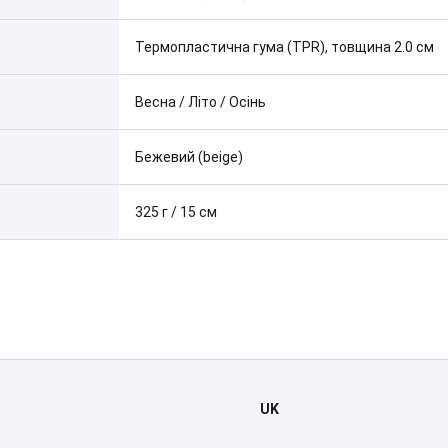
Термопластична гума (TPR), товщина 2.0 см
Весна / Літо / Осінь
Бежевий (beige)
325 г / 15 см
UK