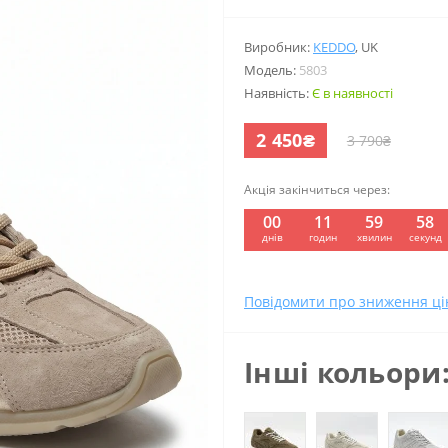
Виробник:
KEDDO
,
UK
Модель:
5803
Наявність:
Є в наявності
2 450₴
3 790₴
Акція закінчиться через:
00
11
59
57
:
:
:
днів
годин
хвилин
секунд
Повідомити про зниження ці
Інші кольори