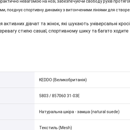
рактично невагомою на нозі, забезпечуючи свободу рухів протяго
ми, поєднує спортивну динаміку з витонченими лініями для створе
 активних дівчат та жінок, які шукають універсальні кросі
 перевагу стилю casual, спортивному шику та багато ходите 
KEDDO (Великобританія)
5803 / 857060 31-03E
Натуральна шкіра - замша (natural suede)
Текстиль (Mesh)