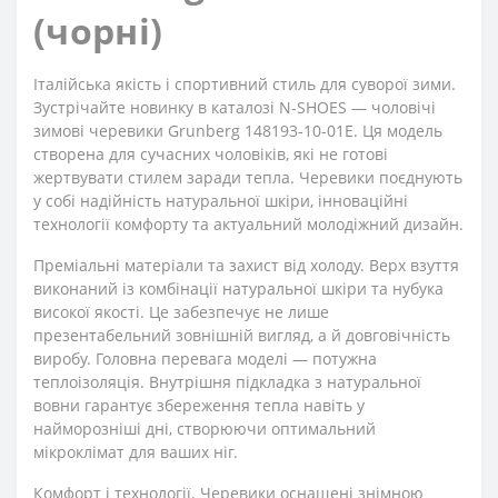
(чорні)
Італійська якість і спортивний стиль для суворої зими.
Зустрічайте новинку в каталозі N-SHOES — чоловічі
зимові черевики Grunberg 148193-10-01E. Ця модель
створена для сучасних чоловіків, які не готові
жертвувати стилем заради тепла. Черевики поєднують
у собі надійність натуральної шкіри, інноваційні
технології комфорту та актуальний молодіжний дизайн.
Преміальні матеріали та захист від холоду. Верх взуття
виконаний із комбінації натуральної шкіри та нубука
високої якості. Це забезпечує не лише
презентабельний зовнішній вигляд, а й довговічність
виробу. Головна перевага моделі — потужна
теплоізоляція. Внутрішня підкладка з натуральної
вовни гарантує збереження тепла навіть у
найморозніші дні, створюючи оптимальний
мікроклімат для ваших ніг.
Комфорт і технології. Черевики оснащені знімною