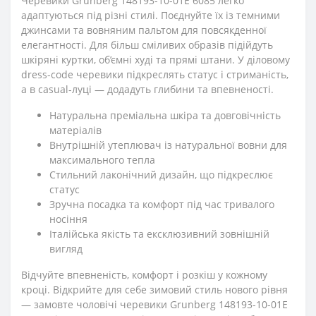
Черевики Grunberg 148193-10-01E 6085 легко
адаптуються під різні стилі. Поєднуйте їх із темними
джинсами та вовняним пальтом для повсякденної
елегантності. Для більш сміливих образів підійдуть
шкіряні куртки, об’ємні худі та прямі штани. У діловому
dress-code черевики підкреслять статус і стриманість,
а в casual-луці — додадуть глибини та впевненості.
Натуральна преміальна шкіра та довговічність
матеріалів
Внутрішній утеплювач із натуральної вовни для
максимального тепла
Стильний лаконічний дизайн, що підкреслює
статус
Зручна посадка та комфорт під час тривалого
носіння
Італійська якість та ексклюзивний зовнішній
вигляд
Відчуйте впевненість, комфорт і розкіш у кожному
кроці. Відкрийте для себе зимовий стиль нового рівня
— замовте чоловічі черевики Grunberg 148193-10-01E