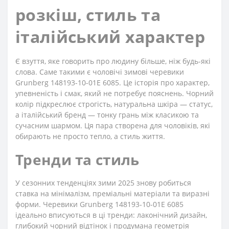
розкіш, стиль та
італійський характер
Є взуття, яке говорить про людину більше, ніж будь-які
слова. Саме такими є чоловічі зимові черевики
Grunberg 148193-10-01E 6085. Це історія про характер,
упевненість і смак, який не потребує пояснень. Чорний
колір підкреслює строгість, натуральна шкіра — статус,
а італійський бренд — тонку грань між класикою та
сучасним шармом. Ця пара створена для чоловіків, які
обирають не просто тепло, а стиль життя.
Тренди та стиль
У сезонних тенденціях зими 2025 знову робиться
ставка на мінімалізм, преміальні матеріали та виразні
форми. Черевики Grunberg 148193-10-01E 6085
ідеально вписуються в ці тренди: лаконічний дизайн,
глибокий чорний відтінок і продумана геометрія