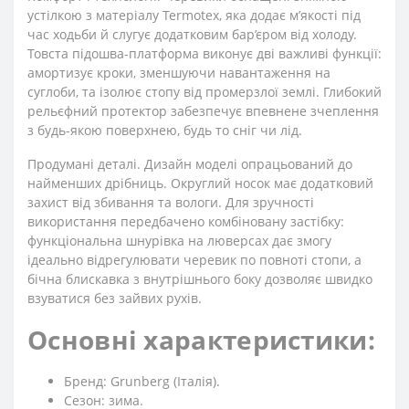
устілкою з матеріалу Termotex, яка додає м’якості під
час ходьби й слугує додатковим бар’єром від холоду.
Товста підошва-платформа виконує дві важливі функції:
амортизує кроки, зменшуючи навантаження на
суглоби, та ізолює стопу від промерзлої землі. Глибокий
рельєфний протектор забезпечує впевнене зчеплення
з будь-якою поверхнею, будь то сніг чи лід.
Продумані деталі. Дизайн моделі опрацьований до
найменших дрібниць. Округлий носок має додатковий
захист від збивання та вологи. Для зручності
використання передбачено комбіновану застібку:
функціональна шнурівка на люверсах дає змогу
ідеально відрегулювати черевик по повноті стопи, а
бічна блискавка з внутрішнього боку дозволяє швидко
взуватися без зайвих рухів.
Основні характеристики:
Бренд: Grunberg (Італія).
Сезон: зима.