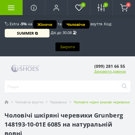
0
0
0
🏷️ Extra
-5%
на
та
взуття. Код:
Жіноче
Чоловіче
Діє до 30.08 🏖️
SUMMER ⧉
Закрити
(099) 281 66 55
Замовити дзвінок
Чоловіче взуття
Черевики
Чоловічі чорні зимові черевики G
Чоловічі шкіряні черевики Grunberg
148193-10-01E 6085 на натуральній
вовні