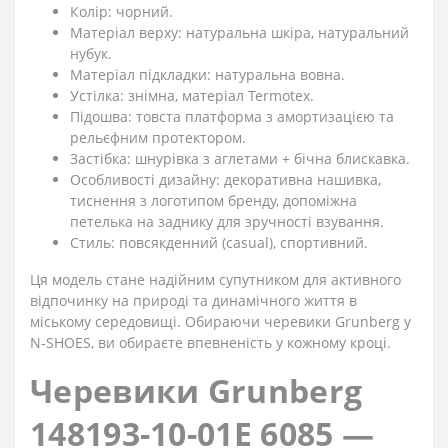
Колір: чорний.
Матеріал верху: натуральна шкіра, натуральний
нубук.
Матеріал підкладки: натуральна вовна.
Устілка: знімна, матеріал Termotex.
Підошва: товста платформа з амортизацією та
рельєфним протектором.
Застібка: шнурівка з аглетами + бічна блискавка.
Особливості дизайну: декоративна нашивка,
тиснення з логотипом бренду, допоміжна
петелька на заднику для зручності взування.
Стиль: повсякденний (casual), спортивний.
Ця модель стане надійним супутником для активного
відпочинку на природі та динамічного життя в
міському середовищі. Обираючи черевики Grunberg у
N-SHOES, ви обираєте впевненість у кожному кроці.
Черевики Grunberg
148193-10-01E 6085 —