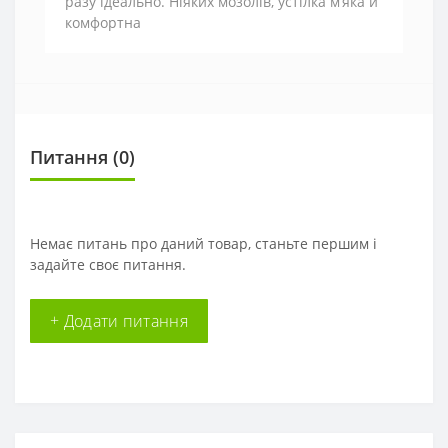
разу ідеально. Ніяких мозолів, устілка м’яка й
комфортна
Питання
(0)
Немає питань про даний товар, станьте першим і
задайте своє питання.
+ Додати питання