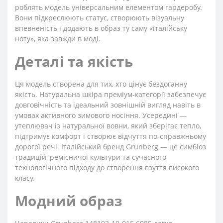
роблять модель універсальним елементом гардеробу.
Вони підкреслюють статус, створюють візуальну
впевненість і додають в образ ту саму «італійську
ноту», яка завжди в моді.
Деталі та якість
Ця модель створена для тих, хто цінує бездоганну
якість. Натуральна шкіра преміум-категорії забезпечує
довговічність та ідеальний зовнішній вигляд навіть в
умовах активного зимового носіння. Усередині —
утеплювач із натуральної вовни, який зберігає тепло,
підтримує комфорт і створює відчуття по-справжньому
дорогої речі. Італійський бренд Grunberg — це симбіоз
традицій, ремісничої культури та сучасного
технологічного підходу до створення взуття високого
класу.
Модний образ