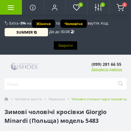
0
0
0
🏷️ Extra
-5%
на
та
взуття. Код:
Жіноче
Чоловіче
Діє до 30.08 🏖️
SUMMER ⧉
Закрити
(099) 281 66 55
Замовити дзвінок
Чоловіче взуття
Черевики
Чоловічі стильні чорні зимові кро
Зимові чоловічі кросівки Giorgio
Minardi (Польща) модель 5483