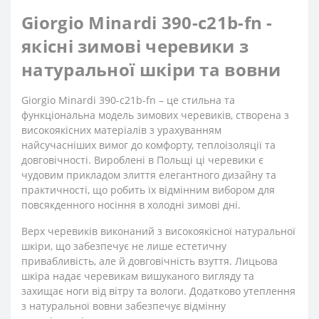
Giorgio Minardi 390-c21b-fn -
якісні зимові черевики з
натуральної шкіри та вовни
Giorgio Minardi 390-c21b-fn – це стильна та
функціональна модель зимових черевиків, створена з
високоякісних матеріалів з урахуванням
найсучасніших вимог до комфорту, теплоізоляції та
довговічності. Вироблені в Польщі ці черевики є
чудовим прикладом злиття елегантного дизайну та
практичності, що робить їх відмінним вибором для
повсякденного носіння в холодні зимові дні.
Верх черевиків виконаний з високоякісної натуральної
шкіри, що забезпечує не лише естетичну
привабливість, але й довговічність взуття. Лицьова
шкіра надає черевикам вишуканого вигляду та
захищає ноги від вітру та вологи. Додатково утеплення
з натуральної вовни забезпечує відмінну