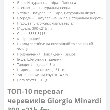
Верх: Натуральна шкіра - Лицьова
Утеплення – натуральна вовна
Устілка: Натуральна шкіра, натуральна шерсть
Всередині: Натуральна шкіра, натуральна шерсть
Підошва: Високоякісний матеріал
Модель: 390-c21b-fn
Серія: 5385-5115
Колір чорний
Вигляд застібки: на внутрішній та зовнішній
змійці
Призначення: Повсякденні, зимові
Iнше: Шнурівки з тканини,
Товщина підошви: 3 cm
Ширина при кісточці: 31 cm
Загальна висота взуття 14 cm
Вага взуття: 516 g
ТОП-10 переваг
черевиків Giorgio Minardi
390-c21b-fn: