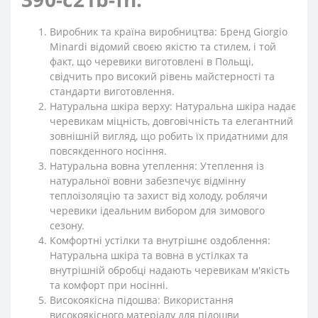
Виробник та країна виробництва: Бренд Giorgio
Minardi відомий своєю якістю та стилем, і той
факт, що черевики виготовлені в Польщі,
свідчить про високий рівень майстерності та
стандарти виготовлення.
Натуральна шкіра верху: Натуральна шкіра надає
черевикам міцність, довговічність та елегантний
зовнішній вигляд, що робить їх придатними для
повсякденного носіння.
Натуральна вовна утеплення: Утеплення із
натуральної вовни забезпечує відмінну
теплоізоляцію та захист від холоду, роблячи
черевики ідеальним вибором для зимового
сезону.
Комфортні устілки та внутрішнє оздоблення:
Натуральна шкіра та вовна в устілках та
внутрішній обробці надають черевикам м'якість
та комфорт при носінні.
Високоякісна підошва: Використання
високоякісного матеріалу для підошви