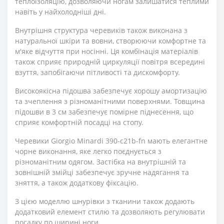
теплоізоляцію, дозволяючи ногам залишатися теплими
навіть у найхолодніші дні.
Внутрішня структура черевиків також виконана з
натуральної шкіри та вовни, створюючи комфортне та
м'яке відчуття при носінні. Ця комбінація матеріалів
також сприяє природній циркуляції повітря всередині
взуття, запобігаючи пітливості та дискомфорту.
Високоякісна підошва забезпечує хорошу амортизацію
та зчеплення з різноманітними поверхнями. Товщина
підошви в 3 см забезпечує помірне піднесення, що
сприяє комфортній посадці на стопу.
Черевики Giorgio Minardi 390-c21b-fn мають елегантне
чорне виконання, яке легко поєднується з
різноманітним одягом. Застібка на внутрішній та
зовнішній змійці забезпечує зручне надягання та
зняття, а також додаткову фіксацію.
З цією моделлю шнурівки з тканини також додають
додатковий елемент стилю та дозволяють регулювати
посадку по ширині ноги.