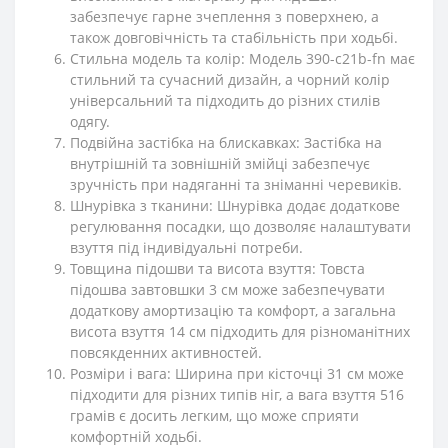
забезпечує гарне зчеплення з поверхнею, а
також довговічність та стабільність при ходьбі.
Стильна модель та колір: Модель 390-c21b-fn має
стильний та сучасний дизайн, а чорний колір
універсальний та підходить до різних стилів
одягу.
Подвійна застібка на блискавках: Застібка на
внутрішній та зовнішній змійці забезпечує
зручність при надяганні та зніманні черевиків.
Шнурівка з тканини: Шнурівка додає додаткове
регулювання посадки, що дозволяє налаштувати
взуття під індивідуальні потреби.
Товщина підошви та висота взуття: Товста
підошва завтовшки 3 см може забезпечувати
додаткову амортизацію та комфорт, а загальна
висота взуття 14 см підходить для різноманітних
повсякденних активностей.
Розміри і вага: Ширина при кісточці 31 см може
підходити для різних типів ніг, а вага взуття 516
грамів є досить легким, що може сприяти
комфортній ходьбі.