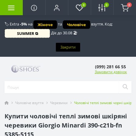
0
0
0
🏷️ Extra
-5%
на
та
взуття. Код:
Жіноче
Чоловіче
Діє до 30.08 🏖️
SUMMER ⧉
Закрити
(099) 281 66 55
Замовити дзвінок
Чоловіче взуття
Черевики
Чоловічі теплі зимові чорні шкіря
Купити чоловічі теплі зимові шкіряні
черевики Giorgio Minardi 390-c21b-fn
5385-5115