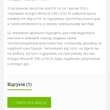
З загальною висотою взуття 14 см і вагою 516 г,
черевики Giorgio Minardi 390-c21b-fn забезпечують
комфортне відчуття та підтримку протягом усього дня,
а також впевненість у своєму зовнішньому вигляді.
Ці черевики ідеально підходять для повсякденного
носіння в зимовий період завдяки своїм
теплоізоляційним властивостям, стильному дизайну та
надійній конструкції. Незалежно від того, чи йдете ви
на роботу, зустріч із друзями чи прогулянку містом,
Giorgio Minardi 390-c21b-fn буде надійним супутником
у холодні дні.
Відгуків (1)
+ Написати відгук