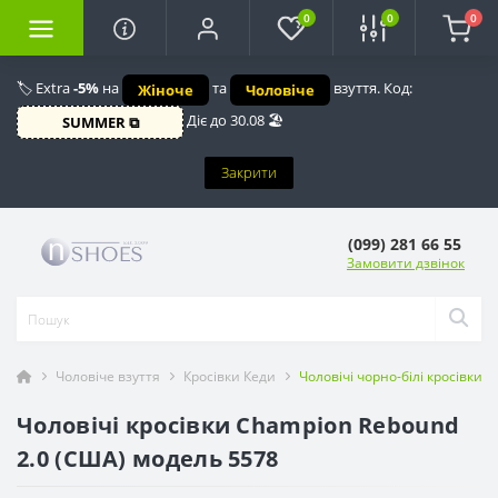
0
0
0
🏷️ Extra
-5%
на
та
взуття. Код:
Жіноче
Чоловіче
Діє до 30.08 🏖️
SUMMER ⧉
Закрити
(099) 281 66 55
Замовити дзвінок
Чоловіче взуття
Кросівки Кеди
Чоловічі чорно-білі кросівки
Чоловічі кросівки Champion Rebound
2.0 (США) модель 5578