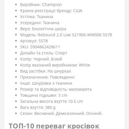
Виробник: Champion
Країна реєстрації бренду: США
Устілка: Тканина
Усередині: Тканина
Верх: Екологічна шкіра
Модель: Rebound 2.0 Low S21906-WW006 5578
Артикул: 5578
SKU: 5904862428611
Дизайн та стиль: Спорт
Колір: Чорний, Білий
Колір вказаний виробником: White
Вид застібки: На шнурках
Призначення: Повсякденні
Iнше: Шнурівки з тканини
Розмір та відповідність: маломірять
Товщина підошви: 3 cm
Загальна висота взуття 10.5 cm
Вага взуття: 380 g
Сезон: Весняний, Демісезонний, Осінній.
ТОП-10 переваг кросівок