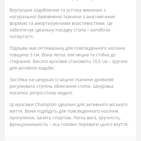
Внутрішнє оздоблення та устілка виконані з
натуральної бавовняної тканини з анатомічною
формою та амортизуючими властивостями. Це
забезпечує ідеальну посадку стопи і запобігає
потертості.
Підошва має оптимальну для повсякденного носіння
товщину 3 см. Вона легка, але міцна та стійка до
стирання. Висота кросівок становить 10,5 см – зручно
для активної ходьби.
Застібка на шнурках із міцної тканини дозволяє
регулювати ступінь облягання стопи. Шнурівка
посилює ретро-стиль моделі.
Ці кросівки Champion ідеальні для активного міського
життя. Вони підійдуть для повсякденного носіння,
прогулянок, занять спортом. Легка вага, зручність,
функціональність – ось головні переваги цього взуття.