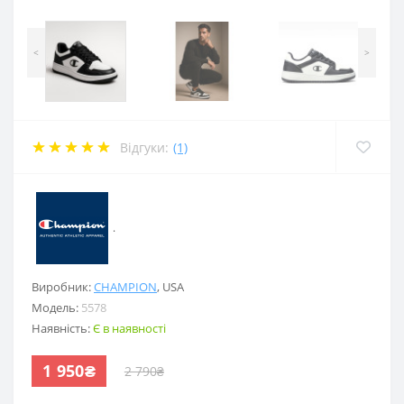
<
>
Відгуки:
(1)
.
Виробник:
CHAMPION
,
USA
Модель:
5578
Наявність:
Є в наявності
1 950₴
2 790₴