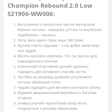
Champion Rebound 2.0 Low
S21906-WW006:
Виготовлені із екологічно чистих матеріалів.
Верхня частина - екошкіра, устілка та внутрішнє
оздоблення - тканина.
Легкі, вага однієї пари лише 380 грам.
Зручна товста підошва – 3 см, добре амортизує
при ходьбі.
Висота кросівок невелика, 10,5 см, зручно для
повсякденного носіння.
Класичний спортивний дизайн ідеально
підходить для активного способу життя.
Застібка на шнурівці дозволяє регулювати
густину облягання стопи.
Чудово підходять для весняно-осіннього сезону.
Відомий американський виробник із багатою
історією.
Універсальний чорно-білий колір легко
поєднується з різними вбраннями.