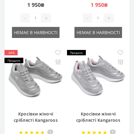
1 950₴
1 950₴
-
+
-
+
НЕМАЄ В НАЯВНОСТІ
НЕМАЄ В НАЯВНОСТІ
-44%
Продано
Продано
Кросівки жіночі
Кросівки жіночі
сріблясті Kangaroos
сріблясті Kangaroos
391990000001 k-act
391990009020 k-act
1
1
beam 5044
beam 5045