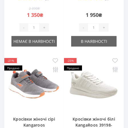
2 390₴
1 350₴
1 950₴
-
+
-
+
НЕМАЄ В НАЯВНОСТІ
В НАЯВНОСТІ
-21%
-25%
Продано
Продано
Кросівки жіночі сірі
Кросівки жіночі білі
Kangaroos
KangaRoos 39198-