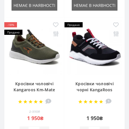
НЕМАЄ В НАЯВНОСТІ
НЕМАЄ В НАЯВНОСТІ
-18%
Продано
Продано
Кросівки чоловічі
Кросівки чоловічі
Kangaroos Km-Mate
чорні KangaRoos
79175 000 8010
791740005003 ko-
1
1
Olive/Jet Black 5037
smart 5038
2 390₴
1 950₴
1 950₴