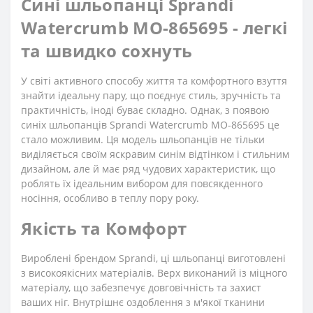
Сині шльопанці Sprandi
Watercrumb MO-865695 - легкі
та швидко сохнуть
У світі активного способу життя та комфортного взуття
знайти ідеальну пару, що поєднує стиль, зручність та
практичність, іноді буває складно. Однак, з появою
синіх шльопанців Sprandi Watercrumb MO-865695 це
стало можливим. Ця модель шльопанців не тільки
виділяється своїм яскравим синім відтінком і стильним
дизайном, але й має ряд чудових характеристик, що
роблять їх ідеальним вибором для повсякденного
носіння, особливо в теплу пору року.
Якість та Комфорт
Вироблені брендом Sprandi, ці шльопанці виготовлені
з високоякісних матеріалів. Верх виконаний із міцного
матеріалу, що забезпечує довговічність та захист
ваших ніг. Внутрішнє оздоблення з м'якої тканини