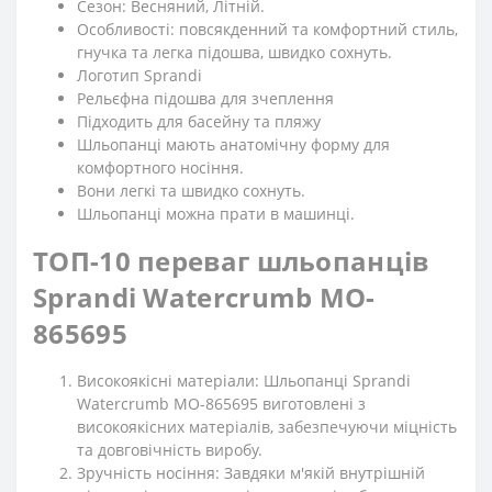
Сезон: Весняний, Літній.
Особливості: повсякденний та комфортний стиль,
гнучка та легка підошва, швидко сохнуть.
Логотип Sprandi
Рельєфна підошва для зчеплення
Підходить для басейну та пляжу
Шльопанці мають анатомічну форму для
комфортного носіння.
Вони легкі та швидко сохнуть.
Шльопанці можна прати в машинці.
ТОП-10 переваг шльопанців
Sprandi Watercrumb MO-
865695
Високоякісні матеріали: Шльопанці Sprandi
Watercrumb MO-865695 виготовлені з
високоякісних матеріалів, забезпечуючи міцність
та довговічність виробу.
Зручність носіння: Завдяки м'якій внутрішній