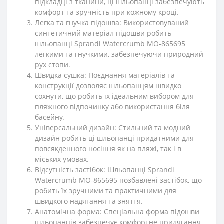
підкладці з тканини, ці шльопанці забезпечують
комфорт та зручність при кожному кроці.
Легка та гнучка підошва: Використовуваний
синтетичний матеріал підошви робить
шльопанці Sprandi Watercrumb MO-865695
легкими та гнучкими, забезпечуючи природний
рух стопи.
Швидка сушка: Поєднання матеріалів та
конструкції дозволяє шльопанцям швидко
сохнути, що робить їх ідеальним вибором для
пляжного відпочинку або використання біля
басейну.
Універсальний дизайн: Стильний та модний
дизайн робить ці шльопанці придатними для
повсякденного носіння як на пляжі, так і в
міських умовах.
Відсутність застібок: Шльопанці Sprandi
Watercrumb MO-865695 позбавлені застібок, що
робить їх зручними та практичними для
швидкого надягання та зняття.
Анатомічна форма: Спеціальна форма підошви
шльопанців забезпечує комфортне прилягання