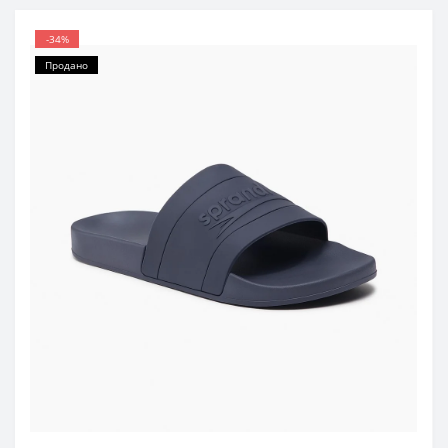
-34%
Продано