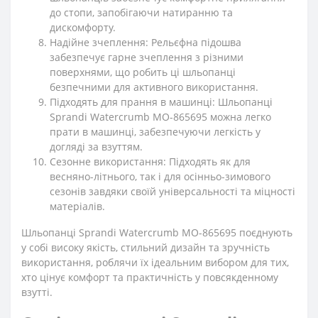
до стопи, запобігаючи натиранню та
дискомфорту.
Надійне зчеплення: Рельєфна підошва
забезпечує гарне зчеплення з різними
поверхнями, що робить ці шльопанці
безпечними для активного використання.
Підходять для прання в машинці: Шльопанці
Sprandi Watercrumb MO-865695 можна легко
прати в машинці, забезпечуючи легкість у
догляді за взуттям.
Сезонне використання: Підходять як для
весняно-літнього, так і для осінньо-зимового
сезонів завдяки своїй універсальності та міцності
матеріалів.
Шльопанці Sprandi Watercrumb MO-865695 поєднують
у собі високу якість, стильний дизайн та зручність
використання, роблячи їх ідеальним вибором для тих,
хто цінує комфорт та практичність у повсякденному
взутті.