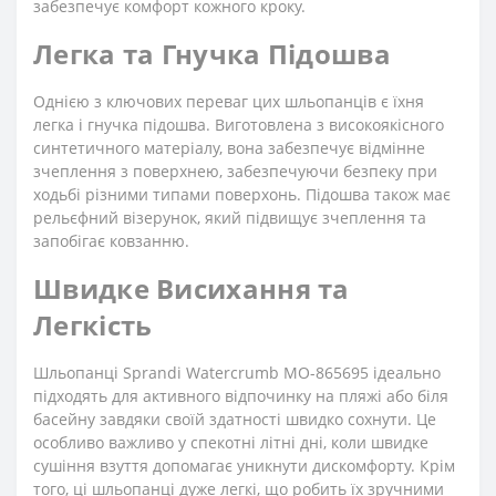
забезпечує комфорт кожного кроку.
Легка та Гнучка Підошва
Однією з ключових переваг цих шльопанців є їхня
легка і гнучка підошва. Виготовлена з високоякісного
синтетичного матеріалу, вона забезпечує відмінне
зчеплення з поверхнею, забезпечуючи безпеку при
ходьбі різними типами поверхонь. Підошва також має
рельєфний візерунок, який підвищує зчеплення та
запобігає ковзанню.
Швидке Висихання та
Легкість
Шльопанці Sprandi Watercrumb MO-865695 ідеально
підходять для активного відпочинку на пляжі або біля
басейну завдяки своїй здатності швидко сохнути. Це
особливо важливо у спекотні літні дні, коли швидке
сушіння взуття допомагає уникнути дискомфорту. Крім
того, ці шльопанці дуже легкі, що робить їх зручними