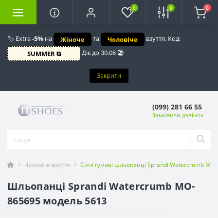
0
0
0
🏷️ Extra
-5%
на
та
взуття. Код:
Жіноче
Чоловіче
Діє до 30.08 🏖️
SUMMER ⧉
Закрити
(099) 281 66 55
Замовити дзвінок
Чоловіче взуття
Сині гумові шльопанці Sprandi Watercrumb MO
Шльопанці Sprandi Watercrumb MO-
865695 модель 5613