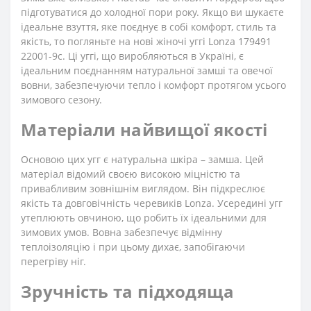
підготуватися до холодної пори року. Якщо ви шукаєте
ідеальне взуття, яке поєднує в собі комфорт, стиль та
якість, то погляньте на нові жіночі уггі Lonza 179491
22001-9с. Ці уггі, що виробляються в Україні, є
ідеальним поєднанням натуральної замші та овечої
вовни, забезпечуючи тепло і комфорт протягом усього
зимового сезону.
Матеріали найвищої якості
Основою цих угг є натуральна шкіра – замша. Цей
матеріал відомий своєю високою міцністю та
привабливим зовнішнім виглядом. Він підкреслює
якість та довговічність черевиків Lonza. Усередині угг
утеплюють овчиною, що робить їх ідеальними для
зимових умов. Вовна забезпечує відмінну
теплоізоляцію і при цьому дихає, запобігаючи
перегріву ніг.
Зручність та підходяща