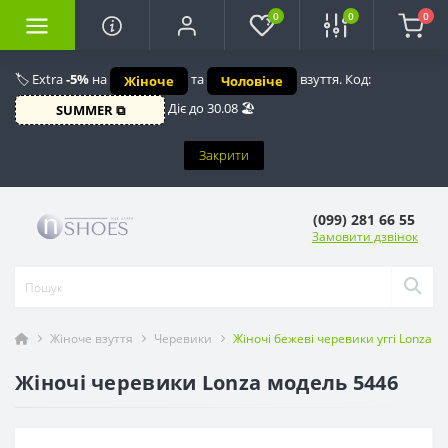
0
0
0
🏷️ Extra
-5%
на
та
взуття. Код:
Жіноче
Чоловіче
Діє до 30.08 🏖️
SUMMER ⧉
Закрити
(099) 281 66 55
Замовити дзвінок
Жіноче взуття
Черевики
Жіночі бежеві черевики уггі Lonza 1
Жіночі черевики Lonza модель 5446