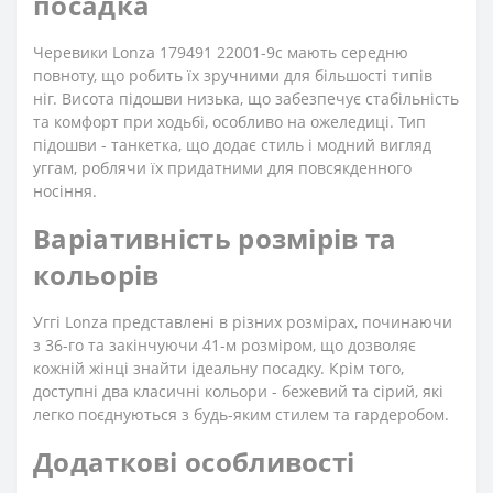
посадка
Черевики Lonza 179491 22001-9с мають середню
повноту, що робить їх зручними для більшості типів
ніг. Висота підошви низька, що забезпечує стабільність
та комфорт при ходьбі, особливо на ожеледиці. Тип
підошви - танкетка, що додає стиль і модний вигляд
уггам, роблячи їх придатними для повсякденного
носіння.
Варіативність розмірів та
кольорів
Уггі Lonza представлені в різних розмірах, починаючи
з 36-го та закінчуючи 41-м розміром, що дозволяє
кожній жінці знайти ідеальну посадку. Крім того,
доступні два класичні кольори - бежевий та сірий, які
легко поєднуються з будь-яким стилем та гардеробом.
Додаткові особливості