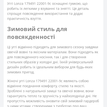
Уггі Lonza 179491 22001-9с оснащені гумкою, що
робить їх легкими у взуванні та знятті. Ця деталь
спрощує повсякденне використання та додає
практичність взуття.
Зимовий стиль для
повсякденності
Ці уггі відмінно підходять для зимового сезону завдяки
овечій вовні та якісним матеріалам. Вони підходять як
для повсякденного носіння, так і для створення
стильних образів у холодні дні. Їхній універсальний
дизайн робить їх ідеальним вибором для будь-яких
зимових пригод.
Жіночі уггі Lonza 179491 22001-9с являють собою
відмінне поєднання комфорту, стилю та якості.
Зроблені з натуральної замші та овечої вовни, вони
гарантують тепло та зручність у найхолодніші дні. Не
пропустіть можливість оновити свій зимовий гардероб
з цими уггами, створеними з турботою про ваш