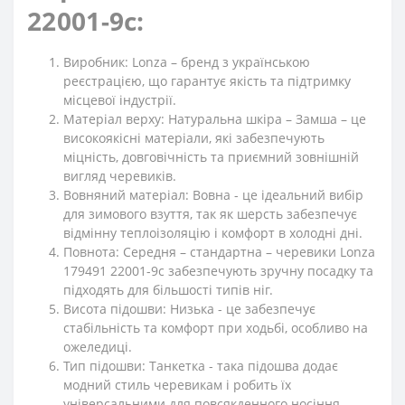
22001-9с:
Виробник: Lonza – бренд з українською
реєстрацією, що гарантує якість та підтримку
місцевої індустрії.
Матеріал верху: Натуральна шкіра – Замша – це
високоякісні матеріали, які забезпечують
міцність, довговічність та приємний зовнішній
вигляд черевиків.
Вовняний матеріал: Вовна - це ідеальний вибір
для зимового взуття, так як шерсть забезпечує
відмінну теплоізоляцію і комфорт в холодні дні.
Повнота: Середня – стандартна – черевики Lonza
179491 22001-9с забезпечують зручну посадку та
підходять для більшості типів ніг.
Висота підошви: Низька - це забезпечує
стабільність та комфорт при ходьбі, особливо на
ожеледиці.
Тип підошви: Танкетка - така підошва додає
модний стиль черевикам і робить їх
універсальними для повсякденного носіння.