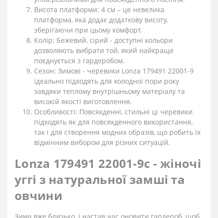
Висота платформи: 4 см – це невелика
платформа, яка додає додаткову висоту,
зберігаючи при цьому комфорт.
Колір: Бежевий, сірий - доступні кольори
дозволяють вибрати той, який найкраще
поєднується з гардеробом.
Сезон: Зимові - черевики Lonza 179491 22001-9
ідеально підходять для холодної пори року
завдяки теплому внутрішньому матеріалу та
високій якості виготовлення.
Особливості: Повсякденні, стильні ці черевики
підходять як для повсякденного використання,
так і для створення модних образів, що робить їх
відмінним вибором для різних ситуацій.
Lonza 179491 22001-9с - жіночі
уггі з натуральної замші та
овчини
Зима вже близько, і настав час оновити гардероб, щоб