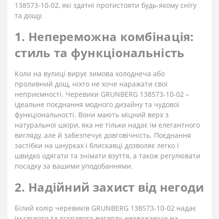
138573-10-02, які здатні протистояти будь-якому снігу
та дощу.
1. Непереможна комбінація:
стиль та функціональність
Коли на вулиці вирує зимова холоднеча або
проливний дощ, ніхто не хоче наражати свої
неприємності. Черевики GRUNBERG 138573-10-02 –
ідеальне поєднання модного дизайну та чудової
функціональності. Вони мають міцний верх з
натуральної шкіри, яка не тільки надає їм елегантного
вигляду, але й забезпечує довговічність. Поєднання
застібки на шнурках і блискавці дозволяє легко і
швидко одягати та знімати взуття, а також регулювати
посадку за вашими уподобаннями.
2. Надійний захист від негоди
Білий колір черевиків GRUNBERG 138573-10-02 надає
їм свіжого та яскравого вигляду, незважаючи на