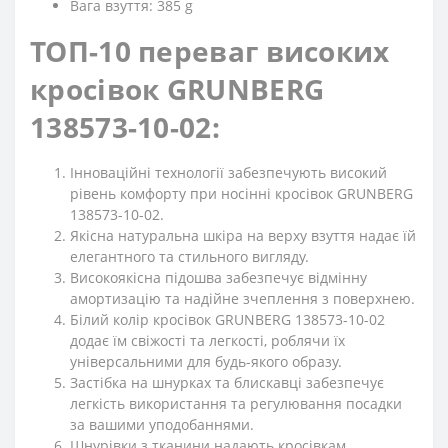
Вага взуття: 385 g
ТОП-10 переваг високих
кросівок GRUNBERG
138573-10-02:
Інноваційні технології забезпечують високий
рівень комфорту при носінні кросівок GRUNBERG
138573-10-02.
Якісна натуральна шкіра на верху взуття надає їй
елегантного та стильного вигляду.
Високоякісна підошва забезпечує відмінну
амортизацію та надійне зчеплення з поверхнею.
Білий колір кросівок GRUNBERG 138573-10-02
додає їм свіжості та легкості, роблячи їх
універсальними для будь-якого образу.
Застібка на шнурках та блискавці забезпечує
легкість використання та регулювання посадки
за вашими уподобаннями.
Шнурівки з тканини надають кросівкам