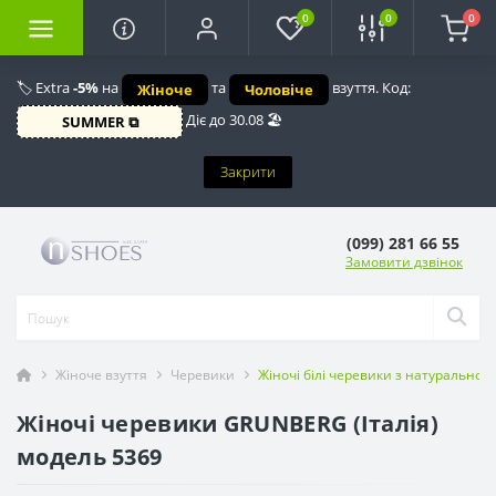
0
0
0
🏷️ Extra
-5%
на
та
взуття. Код:
Жіноче
Чоловіче
Діє до 30.08 🏖️
SUMMER ⧉
Закрити
(099) 281 66 55
Замовити дзвінок
Жіноче взуття
Черевики
Жіночі білі черевики з натурально
Жіночі черевики GRUNBERG (Італія)
модель 5369