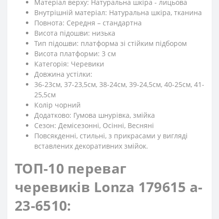
Матеріал верху: Натуральна шкіра - лицьова
Внутрішній матеріал: Натуральна шкіра, тканина
Повнота: Середня – стандартна
Висота підошви: низька
Тип підошви: платформа зі стійким підбором
Висота платформи: 3 см
Категорія: Черевики
Довжина устілки:
36-23см, 37-23,5см, 38-24см, 39-24,5см, 40-25см, 41-
25,5см
Колір чорний
Додатково: Гумова шнурівка, змійка
Сезон: Демісезонні, Осінні, Весняні
Повсякденні, стильні, з прикрасами у вигляді
вставлених декоративних змійок.
ТОП-10 переваг
черевиків Lonza 179615 a-
23-6510: