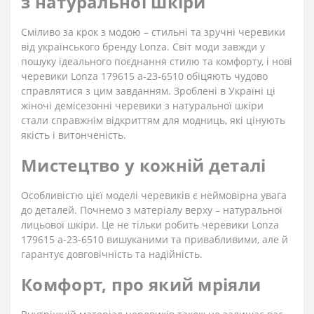
з натуральної шкіри
Сміливо за крок з модою – стильні та зручні черевики
від українського бренду Lonza. Світ моди завжди у
пошуку ідеального поєднання стилю та комфорту, і нові
черевики Lonza 179615 a-23-6510 обіцяють чудово
справлятися з цим завданням. Зроблені в Україні ці
жіночі демісезонні черевики з натуральної шкіри
стали справжнім відкриттям для модниць, які цінують
якість і витонченість.
Мистецтво у кожній деталі
Особливістю цієї моделі черевиків є неймовірна увага
до деталей. Почнемо з матеріалу верху – натуральної
лицьової шкіри. Це не тільки робить черевики Lonza
179615 a-23-6510 вишуканими та привабливими, але й
гарантує довговічність та надійність.
Комфорт, про який мріяли