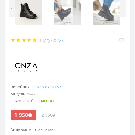
<
>
Відгуки:
(2)
.
Виробник:
LONZA BY ALLSY
Модель:
5447
Наявність:
Є в наявності
1 950₴
2 950₴
Акція закінчиться через: