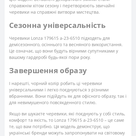
справжнім хітом сезону і перетворюють звичайні
черевики на справжні витвори мистецтва.
Сезонна універсальність
Черевики Lonza 179615 a-23-6510 підходять для
демісезонного, осіннього та весняного використання.
Це означає, що вони будуть вірними супутниками у
вашому гардеробі будь-якої пори року.
Завершення образу
І нарешті, чорний колір робить ці черевики
універсальними і легко поєднуються з різними
вбраннями. Вони підійдуть як для офісного образу, так і
для невимушеного повсякденного стилю.
Якщо ви шукаєте черевики, які поєднують у собі стиль,
комфорт та якість, то Lonza 179615 a-23-6510 – це саме
те, що вам потрібно. Ця модель демонструє, що
українські бренди можуть запропонувати на світовому