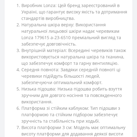
Виробник Lonza: Цей бренд зареєстрований в
Україні, що гарантує високу якість та дотримання
стандартів виробництва.
Натуральна шкіра верху: Використання
натуральної лицьової шкіри надає черевикам
Lonza 179615 a-23-6510 преміальний вигляд та
забезпечує довговічність.
Внутрішній матеріал: Всередині черевиків також
використовується натуральна шкіра та тканина,
що забезпечує комфорт та гарну вентиляцію.
Середня повнота: Завдяки середній повноті ці
черевики підійдуть більшості людей,
забезпечуючи оптимальний комфорт.
Низька підошва: Низька підошва робить взуття
зручним для довгого носіння та повсякденного
використання.
Платформа зі стійким каблуком: Тип підошви з
платформою та стійким підбором забезпечує
зручність та стабільність при ходьбі.
Висота платформи 3 см: Модель має оптимальну
висоту платформи для додавання деякої висоти