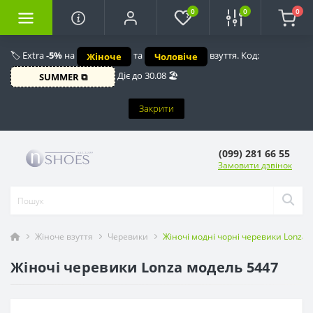
0
0
0
🏷️ Extra
-5%
на
та
взуття. Код:
Жіноче
Чоловіче
Діє до 30.08 🏖️
SUMMER ⧉
Закрити
(099) 281 66 55
Замовити дзвінок
Жіноче взуття
Черевики
Жіночі модні чорні черевики Lonza 
Жіночі черевики Lonza модель 5447