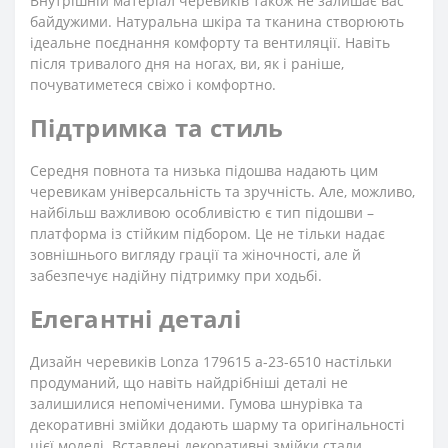
Внутрішній матеріал черевиків також не залишає вас
байдужими. Натуральна шкіра та тканина створюють
ідеальне поєднання комфорту та вентиляції. Навіть
після тривалого дня на ногах, ви, як і раніше,
почуватиметеся свіжо і комфортно.
Підтримка та стиль
Середня повнота та низька підошва надають цим
черевикам універсальність та зручність. Але, можливо,
найбільш важливою особливістю є тип підошви –
платформа із стійким підбором. Це не тільки надає
зовнішнього вигляду грації та жіночності, але й
забезпечує надійну підтримку при ходьбі.
Елегантні деталі
Дизайн черевиків Lonza 179615 a-23-6510 настільки
продуманий, що навіть найдрібніші деталі не
залишилися непоміченими. Гумова шнурівка та
декоративні змійки додають шарму та оригінальності
цієї моделі. Вставлені декоративні змійки стали