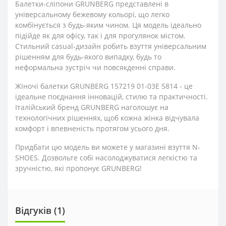
Балетки-сліпони GRUNBERG представлені в
універсальному бежевому кольорі, що легко
комбінується з будь-яким чином. Ця модель ідеально
підійде як для офісу, так і для прогулянок містом.
Стильний casual-дизайн робить взуття універсальним
рішенням для будь-якого випадку, будь то
неформальна зустріч чи повсякденні справи.
Жіночі балетки GRUNBERG 157219 01-03E 5814 - це
ідеальне поєднання інновацій, стилю та практичності.
Італійський бренд GRUNBERG наголошує на
технологічних рішеннях, щоб кожна жінка відчувала
комфорт і впевненість протягом усього дня.
Придбати цю модель ви можете у магазині взуття N-
SHOES. Дозвольте собі насолоджуватися легкістю та
зручністю, які пропонує GRUNBERG!
Відгуків (1)