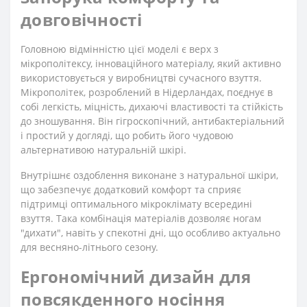
довговічності
Головною відмінністю цієї моделі є верх з
мікрополітексу, інноваційного матеріалу, який активно
використовується у виробництві сучасного взуття.
Мікрополітек, розроблений в Нідерландах, поєднує в
собі легкість, міцність, дихаючі властивості та стійкість
до зношування. Він гігроскопічний, антибактеріальний
і простий у догляді, що робить його чудовою
альтернативою натуральній шкірі.
Внутрішнє оздоблення виконане з натуральної шкіри,
що забезпечує додатковий комфорт та сприяє
підтримці оптимального мікроклімату всередині
взуття. Така комбінація матеріалів дозволяє ногам
"дихати", навіть у спекотні дні, що особливо актуально
для весняно-літнього сезону.
Ергономічний дизайн для
повсякденного носіння