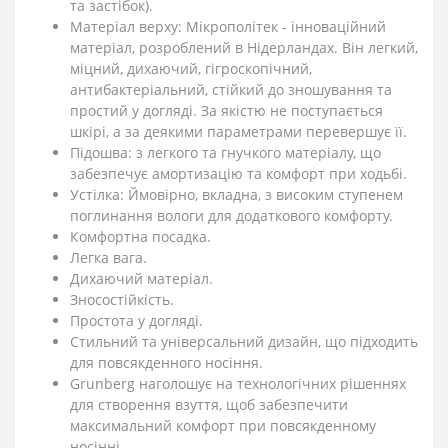
та застібок).
Матеріал верху: Мікрополітек - інноваційний
матеріал, розроблений в Нідерландах. Він легкий,
міцний, дихаючий, гігроскопічний,
антибактеріальний, стійкий до зношування та
простий у догляді. За якістю не поступається
шкірі, а за деякими параметрами перевершує її.
Підошва: з легкого та гнучкого матеріалу, що
забезпечує амортизацію та комфорт при ходьбі.
Устілка: Ймовірно, вкладна, з високим ступенем
поглинання вологи для додаткового комфорту.
Комфортна посадка.
Легка вага.
Дихаючий матеріал.
Зносостійкість.
Простота у догляді.
Стильний та універсальний дизайн, що підходить
для повсякденного носіння.
Grunberg наголошує на технологічних рішеннях
для створення взуття, щоб забезпечити
максимальний комфорт при повсякденному
носінні.