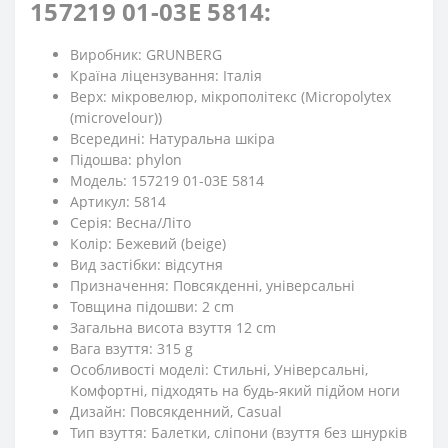
157219 01-03E 5814:
Виробник: GRUNBERG
Країна ліцензування: Італія
Верх: мікровелюр, мікрополітекс (Micropolytex
(microvelour))
Всередині: Натуральна шкіра
Підошва: phylon
Модель: 157219 01-03E 5814
Артикул: 5814
Серія: Весна/Літо
Колір: Бежевий (beige)
Вид застібки: відсутня
Призначення: Повсякденні, універсальні
Товщина підошви: 2 cm
Загальна висота взуття 12 cm
Вага взуття: 315 g
Особливості моделі: Стильні, Універсальні,
Комфортні, підходять на будь-який підйом ноги
Дизайн: Повсякденний, Casual
Тип взуття: Балетки, сліпони (взуття без шнурків