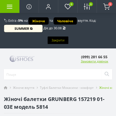
0
0
0
🏷️ Extra
-5%
на
та
взуття. Код:
Жіноче
Чоловіче
Діє до 30.08 🏖️
SUMMER ⧉
Закрити
(099) 281 66 55
Замовити дзвінок
Жіноче взуття
Туфлі Балетки Мокасини - комфорт
Жіночі ком
Жіночі балетки GRUNBERG 157219 01-
03E модель 5814