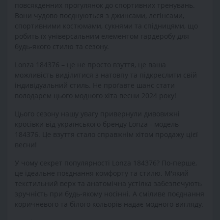
повсякденних прогулянок до спортивних тренувань.
Вони чудово поєднуються з джинсами, легінсами,
спортивними костюмами, сукнями та спідницями, що
робить їх універсальним елементом гардеробу для
будь-якого стилю та сезону.
Lonza 184376 – це не просто взуття, це ваша
можливість виділитися з натовпу та підкреслити свій
індивідуальний стиль. Не проґавте шанс стати
володарем цього модного хіта весни 2024 року!
Цього сезону нашу увагу привернули дивовижні
кросівки від українського бренду Lonza - модель
184376. Це взуття стало справжнім хітом продажу цієї
весни!
У чому секрет популярності Lonza 184376? По-перше,
це ідеальне поєднання комфорту та стилю. М'який
текстильний верх та анатомічна устілка забезпечують
зручність при будь-якому носінні. А сміливе поєднання
коричневого та білого кольорів надає модного вигляду.