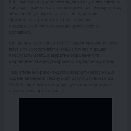
Кросівки Lonza стильно виглядають як у повсякденних
цибулях із джинсами та спідницями, так і у спортивних
образах. Ця універсальність – ще один плюс!
Оригінальна трицентиметрова підошва з
продовженою п'ятою виглядає дуже свіжо та
молодіжно.
Що ще важливо -Lonza 184376 відрізняються високою
якістю та зносостійкістю. Міцна гумова підошва
прослужить довго, а акуратне оздоблення та
шнрівняння збережуть кросівки в ідеальному стані.
Тому впевнено рекомендуємо звернути увагу на цю
модель весняного сезону 2024 року! Кросівки Lonza
184376 - відмінний вибір для сучасних модниць, які
цінують комфорт та стиль!