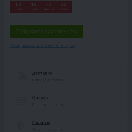
00
16
22
39
:
:
:
днів
годин
хвилин
секунд
Повідомити про наявність
Повідомити про зниження ціни
Доставка
Швидка доставка
Оплата
Безпечні платежі
Гарантія
30 днів на взуття