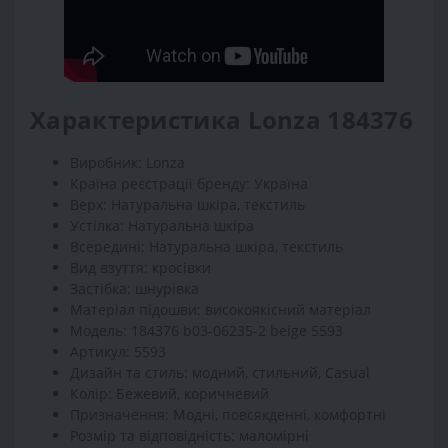
Характеристика Lonza 184376
Виробник: Lonza
Країна реєстрації бренду: Україна
Верх: Натуральна шкіра, текстиль
Устілка: Натуральна шкіра
Всередині: Натуральна шкіра, текстиль
Вид взуття: кросівки
Застібка: шнурівка
Матеріал підошви: високоякісний матеріал
Модель: 184376 b03-06235-2 beige 5593
Артикул: 5593
Дизайн та стиль: модний, стильний, Casual
Колір: Бежевий, коричневий
Призначення: Модні, повсякденні, комфортні
Розмір та відповідність: маломірні