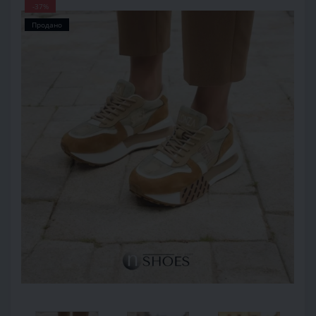
-37%
Продано