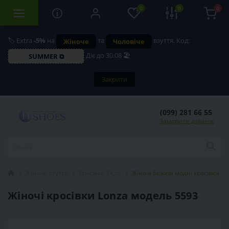
0
0
0
🏷️ Extra
-5%
на
та
взуття. Код:
Жіноче
Чоловіче
Діє до 30.08 🏖️
SUMMER ⧉
Закрити
(099) 281 66 55
Замовити дзвінок
Жіноче взуття
Кросівки Кеди
Жіночі бежеві модні кросівки де
Жіночі кросівки Lonza модель 5593