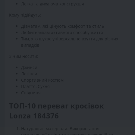
Легка та дихаюча конструкція
Кому підійдуть:
Дівчатам, які цінують комфорт та стиль
Любителькам активного способу життя
Тим, хто шукає універсальне взуття для різних
випадків
З чим носити:
Джинси
Легінси
Спортивний костюм
Плаття, Сукня
Спідниця
ТОП-10 переваг кросівок
Lonza 184376
Натуральні матеріали: Використання
натуральної шкіри та текстилю у верхній та