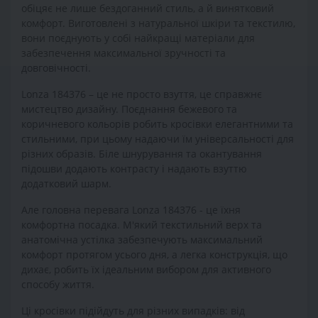
обіцяє не лише бездоганний стиль, а й винятковий
комфорт. Виготовлені з натуральної шкіри та текстилю,
вони поєднують у собі найкращі матеріали для
забезпечення максимальної зручності та
довговічності.
Lonza 184376 – це не просто взуття, це справжнє
мистецтво дизайну. Поєднання бежевого та
коричневого кольорів робить кросівки елегантними та
стильними, при цьому надаючи їм універсальності для
різних образів. Біле шнурування та окантування
підошви додають контрасту і надають взуттю
додатковий шарм.
Але головна перевага Lonza 184376 - це їхня
комфортна посадка. М'який текстильний верх та
анатомічна устілка забезпечують максимальний
комфорт протягом усього дня, а легка конструкція, що
дихає, робить їх ідеальним вибором для активного
способу життя.
Ці кросівки підійдуть для різних випадків: від