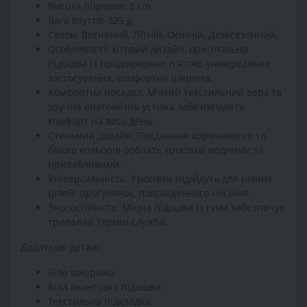
Висота підошви: 3 cm
Вага взуття: 325 g
Сезон: Весняний, Літній, Осінній, Демісезонний.
Особливості: хітовий дизайн, оригінальна
підошва із продовженою п'ятою, універсальне
застосування, комфортна ширина.
Комфортна посадка: М'який текстильний верх та
зручна анатомічна устілка забезпечують
комфорт на весь день.
Стильний дизайн: Поєднання коричневого та
білого кольорів роблять кросівки модними та
привабливими.
Універсальність: Кросівки підійдуть для різних
цілей: прогулянок, повсякденного носіння.
Зносостійкість: Міцна підошва із гуми забезпечує
тривалий термін служби.
Додаткові деталі:
Біле шнурівка
Біла окантовка підошви
Текстильна підкладка